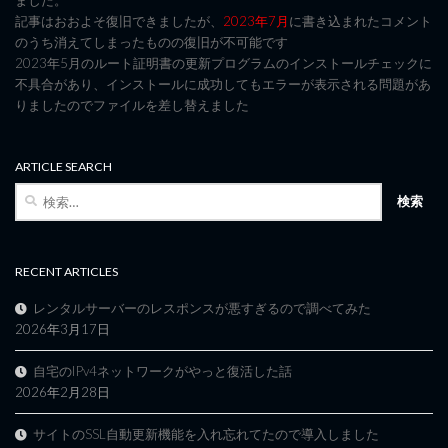
記事はおおよそ復旧できましたが、
2023年7月
に書き込まれたコメント
のうち消えてしまったものの復旧が不可能です
2023年5月のルート証明書の更新プログラムのインストールチェックに
不具合があり、インストールに成功してもエラーが表示される問題があ
りましたのでファイルを差し替えました
ARTICLE SEARCH
検
索:
RECENT ARTICLES
レンタルサーバーのレスポンスが悪すぎるので調べてみた
2026年3月17日
自宅のIPv4ネットワークがやっと復活した話
2026年2月28日
サイトのSSL自動更新機能を入れ忘れてたので導入しました