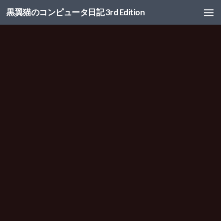
黒翼猫のコンピュータ日記 3rd Edition
コンテンツへスキップ