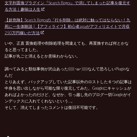
文字列置換プラグイン『Search Regex』で消してしまった記事を復元す
る方法｜趣味は人生
【超危険】Search Regexの「行を削除」は絶対に触ってはならない！九
死に一生体験談 | 【アフィライフ】初心者apaがアフィリエイトで月収
250万円稼いだ方法
いや、正直 置換処理や削除処理を間違えても、再置換すれば何とかな
ると思ってました。
記事が丸ごと消えるとか意味わからない。
調べてみると類似事例が沢山あった(((((･ω･)))))なんて恐ろしいPluginな
んだ
とりあえず、バックアップしていた記事以外のロストした６つの記事は
中身を思い出しながら可能な限り復元してみた。Googleにキャッシュが
あればよかったのだけど、なぜか、引っ越し先のブログ一切Googleがイ
ンデックスに入れてくれないという…。
そして、消えてしまったコメントは復旧不可能です。