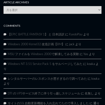
ARTICLE ARCHIVES
Article
Archives
COMMENTS
【EPIC BATTLE FANTASY 1】 と 日本語訳
に
RandoPlay
より
Windows 2000 Kernel32 改造計画【BM】
に
jack
より
MSU ファイルを Windows 2000で解凍してみる実験
に
Yas
より
Windows NT 3.51 Service Pack 5 をサルベージしてみた
に
kouka
よ
り
レンタルサーバーのレスポンスが悪すぎるので調べてみた
に
kouka
より
DTI の VPSサービス終了に伴う引っ越しスケジュール
に
名無し
より
サイトのSSL自動更新機能を入れ忘れてたので導入しました
に
通り