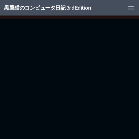
黒翼猫のコンピュータ日記 3rd Edition
コンテンツへスキップ