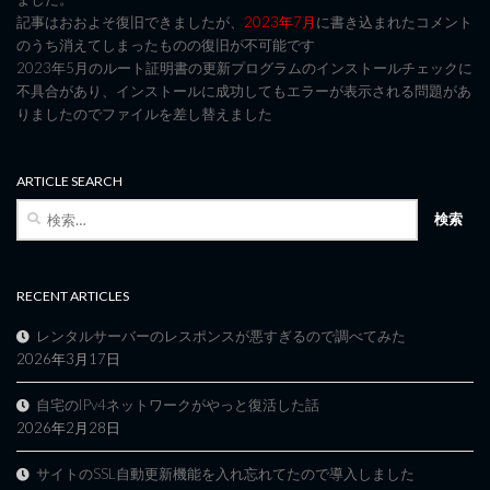
記事はおおよそ復旧できましたが、
2023年7月
に書き込まれたコメント
のうち消えてしまったものの復旧が不可能です
2023年5月のルート証明書の更新プログラムのインストールチェックに
不具合があり、インストールに成功してもエラーが表示される問題があ
りましたのでファイルを差し替えました
ARTICLE SEARCH
検
索:
RECENT ARTICLES
レンタルサーバーのレスポンスが悪すぎるので調べてみた
2026年3月17日
自宅のIPv4ネットワークがやっと復活した話
2026年2月28日
サイトのSSL自動更新機能を入れ忘れてたので導入しました