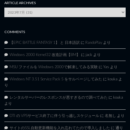
ARTICLE ARCHIVES
Article
Archives
COMMENTS
【EPIC BATTLE FANTASY 1】 と 日本語訳
に
RandoPlay
より
Windows 2000 Kernel32 改造計画【BM】
に
jack
より
MSU ファイルを Windows 2000で解凍してみる実験
に
Yas
より
Windows NT 3.51 Service Pack 5 をサルベージしてみた
に
kouka
よ
り
レンタルサーバーのレスポンスが悪すぎるので調べてみた
に
kouka
より
DTI の VPSサービス終了に伴う引っ越しスケジュール
に
名無し
より
サイトのSSL自動更新機能を入れ忘れてたので導入しました
に
通り