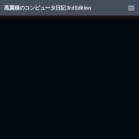
黒翼猫のコンピュータ日記 3rd Edition
コンテンツへスキップ