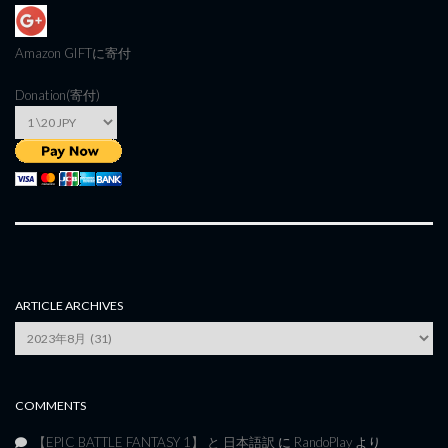
Amazon GIFT
に寄付
Donation(寄付)
ARTICLE ARCHIVES
Article
Archives
COMMENTS
【EPIC BATTLE FANTASY 1】 と 日本語訳
に
RandoPlay
より