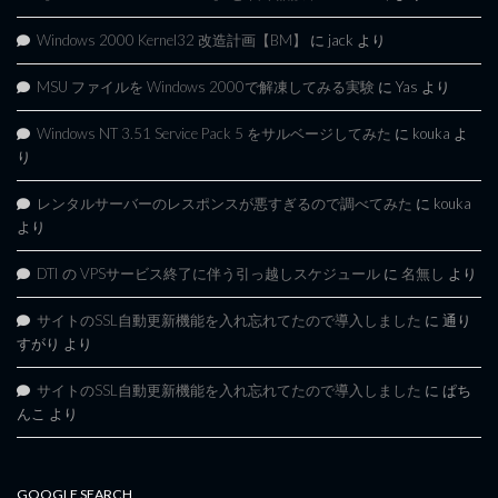
Windows 2000 Kernel32 改造計画【BM】
に
jack
より
MSU ファイルを Windows 2000で解凍してみる実験
に
Yas
より
Windows NT 3.51 Service Pack 5 をサルベージしてみた
に
kouka
よ
り
レンタルサーバーのレスポンスが悪すぎるので調べてみた
に
kouka
より
DTI の VPSサービス終了に伴う引っ越しスケジュール
に
名無し
より
サイトのSSL自動更新機能を入れ忘れてたので導入しました
に
通り
すがり
より
サイトのSSL自動更新機能を入れ忘れてたので導入しました
に
ぱち
んこ
より
GOOGLE SEARCH