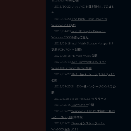
Extended Kernel公開
・2013/10/22
Ultra VNC を日本語化してみまし
た
・2013/05/20
iPod Touch/iPhone Driver for
Windows 2000(改)
・2013/04/08
Intel HD Graphic Driver for
Windows 2000を作ってみた
・2013/01/18
Intel Matrix Storage Manager 8.9
更新(PCH/PCHM 対応)
・2023/08/15 PE Maker
v0.83
公開
・2022/02/13
.Net Framework 3.5SP1 for
Win2000 Extended Kernel公開
・2012/09/27
XNA一括パッケージ(1.0-4.0) v1.1
公開
・2012/09/25
SlimDX一括パッケージ(2.0/4.0)
公
開
・2012/8/28
Ese Lolifox 0.3.8.9a リリース
・2012/06/16
KDW v0.96m
公開
・2012/05/29
Windows 2000 SP4 更新ロールパ
ッケージv2(r18)
(非推奨)
・2012/05/21
iTunes インストーラー for
Win2000
更新 v0.31