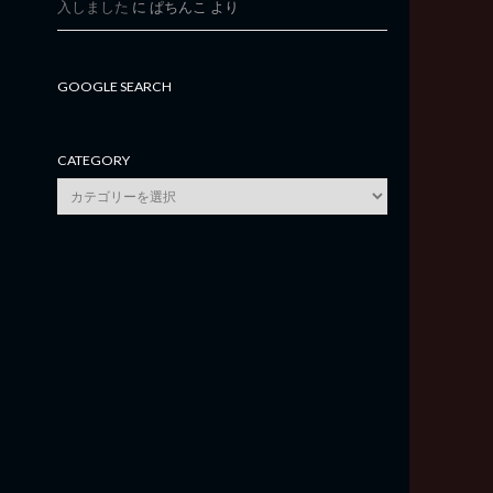
入しました
に
ぱちんこ
より
GOOGLE SEARCH
CATEGORY
category