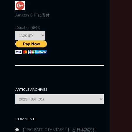
Amazon GIFT
に寄付
Donation(寄付)
ARTICLE ARCHIVES
Article
Archives
COMMENTS
【EPIC BATTLE FANTASY 1】 と 日本語訳
に