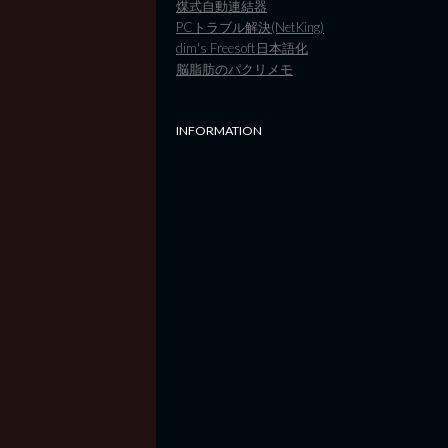
煤式自動連結器
PCトラブル解決(NetKing)
dim's Freesoft日本語化
脳脂肪のパクリメモ
INFORMATION