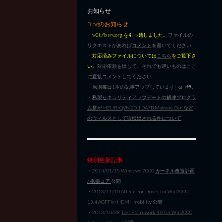
お知らせ
Blogのお知らせ
・
w2k.flxsrv.org を引っ越しました。
ファイルの
リクエストがあれば
コメント
を書いてください
・
対応済みファイルについては
こちら
をご覧下さ
い。
対応依頼を出して、それでも遅いものはここ
に直接コメントしてください
・原則毎日1本の記事アップしています|･ω･)ﾁﾗﾘ
・
私製セキュリティアップデートの解凍プログラ
ム群が HEUR/QVM20.1.0A7B.Malware.Gen など
のウィルスとして誤検出される件について
特別更新記事
・2014/01/15 Windows 2000
カーネル改造計画
/ 拡張コア
公開
・2013/11/10
ATI Radeon Driver for Win2000
13.4 AGPFix+HDMI+mobility 公開
・2013/10/28
.Net Framework 4.0 for Win2000