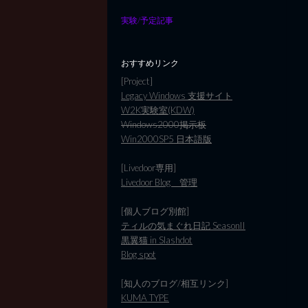
実験/予定記事
おすすめリンク
[Project]
Legacy Windows 支援サイト
W2K実験室(KDW)
Windows2000掲示板
Win2000SP5 日本語版
[Livedoor専用]
Livedoor Blog 管理
[個人ブログ別館]
ティルの気まぐれ日記 SeasonII
黒翼猫 in Slashdot
Blog spot
[知人のブログ/相互リンク]
KUMA TYPE