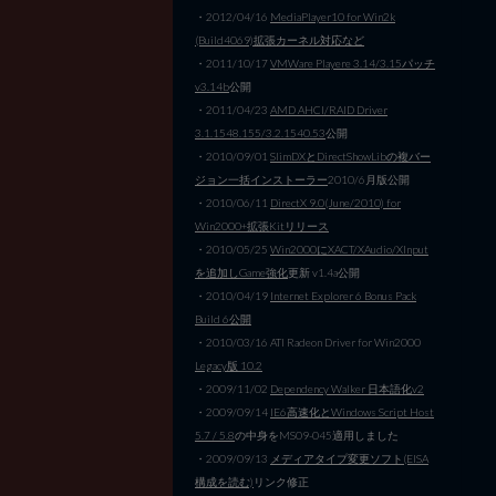
・2012/04/16
MediaPlayer10 for Win2k
(Build4069)拡張カーネル対応など
・2011/10/17
VMWare Playere 3.14/3.15パッチ
v3.14b
公開
・2011/04/23
AMD AHCI/RAID Driver
3.1.1548.155/3.2.1540.53
公開
・2010/09/01
SlimDXとDirectShowLibの複バー
ジョン一括インストーラー
2010/6月版公開
・2010/06/11
DirectX 9.0(June/2010) for
Win2000+拡張Kitリリース
・2010/05/25
Win2000にXACT/XAudio/XInput
を追加しGame強化
更新 v1.4a公開
・2010/04/19
Internet Explorer 6 Bonus Pack
Build 6公開
・2010/03/16 ATI Radeon Driver for Win2000
Legacy版 10.2
・2009/11/02
Dependency Walker 日本語化v2
・2009/09/14
IE6高速化とWindows Script Host
5.7 / 5.8
の中身をMS09-045適用しました
・2009/09/13
メディアタイプ変更ソフト(EISA
構成を読む)
リンク修正