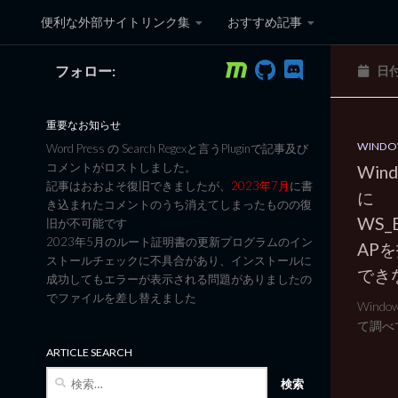
便利な外部サイトリンク集
おすすめ記事
コンテンツへスキップ
フォロー:
日
黒翼猫のコンピュータ日記 3
重要なお知らせ
WINDO
Word Press の Search Regexと言うPluginで記事及び
コメントがロストしました。
Win
記事はおおよそ復旧できましたが、
2023年7月
に書
に
き込まれたコメントのうち消えてしまったものの復
WS_
旧が不可能です
2023年5月のルート証明書の更新プログラムのイン
AP
ストールチェックに不具合があり、インストールに
でき
成功してもエラーが表示される問題がありましたの
でファイルを差し替えました
Wind
て調べて
ARTICLE SEARCH
検
索: