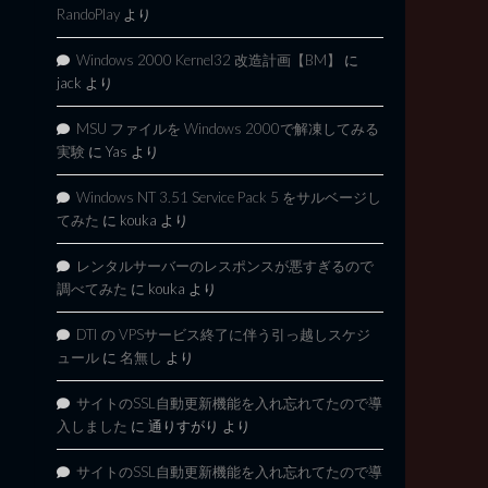
RandoPlay
より
Windows 2000 Kernel32 改造計画【BM】
に
jack
より
MSU ファイルを Windows 2000で解凍してみる
実験
に
Yas
より
Windows NT 3.51 Service Pack 5 をサルベージし
てみた
に
kouka
より
レンタルサーバーのレスポンスが悪すぎるので
調べてみた
に
kouka
より
DTI の VPSサービス終了に伴う引っ越しスケジ
ュール
に
名無し
より
サイトのSSL自動更新機能を入れ忘れてたので導
入しました
に
通りすがり
より
サイトのSSL自動更新機能を入れ忘れてたので導