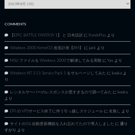
Article
Archives
COMMENTS
【EPIC BATTLE FANTASY 1】 と 日本語訳
に
RandoPlay
より
Windows 2000 Kernel32 改造計画【BM】
に
jack
より
MSU ファイルを Windows 2000で解凍してみる実験
に
Yas
より
Windows NT 3.51 Service Pack 5 をサルベージしてみた
に
kouka
よ
り
レンタルサーバーのレスポンスが悪すぎるので調べてみた
に
kouka
より
DTI の VPSサービス終了に伴う引っ越しスケジュール
に
名無し
より
サイトのSSL自動更新機能を入れ忘れてたので導入しました
に
通り
すがり
より