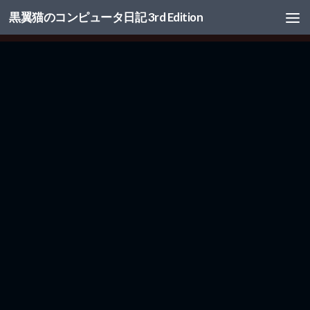
黒翼猫のコンピュータ日記 3rd Edition
コンテンツへスキップ