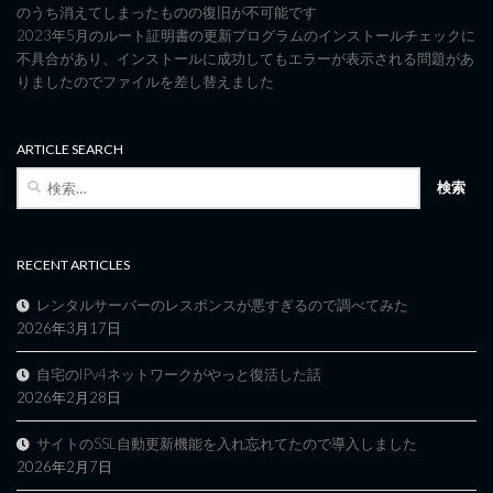
のうち消えてしまったものの復旧が不可能です
2023年5月のルート証明書の更新プログラムのインストールチェックに
不具合があり、インストールに成功してもエラーが表示される問題があ
りましたのでファイルを差し替えました
ARTICLE SEARCH
検
索:
RECENT ARTICLES
レンタルサーバーのレスポンスが悪すぎるので調べてみた
2026年3月17日
自宅のIPv4ネットワークがやっと復活した話
2026年2月28日
サイトのSSL自動更新機能を入れ忘れてたので導入しました
2026年2月7日