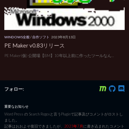
WINDOWS全般
/
自作ソフト
2023年8月13日
PE Maker v0.83リリース
PE Maker(仮) 公開場【BM】10年以上前に作ったツールなん...
フォロー:
重要なお知らせ
Word Press の Search Regexと言うPluginで記事及びコメントがロストし
ました。
記事はおおよそ復旧できましたが、
2023年7月
に書き込まれたコメント