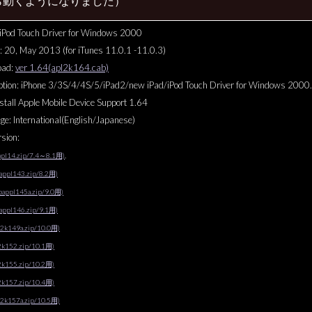
ら動くようになりました）
iPod Touch Driver for Windows 2000
: 20, May 2013 (for iTunes 11.0.1 -11.0.3)
oad:
ver 1.64(apl2k164.cab)
ption: iPhone 3/3S/4/4S/5/iPad2/new iPad/iPod Touch Driver for Windows 2000.
nstall Apple Mobile Device Support 1.64
e: International(English/Japanese)
sion:
apl14.zip/7.4～8.1用)
,
appl143.zip/8.2用)
bappl145a.zip/9.0用)
appl146.zip/9.1用)
l2k149a.zip/10.0用)
2k152.zip/10.1用)
2k155.zip/10.2用)
2k157.zip/10.4用)
l2k157a.zip/10.5用)