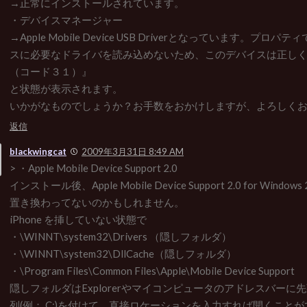
→正常にインストールされています。
・デバイスマネージャー
→Apple Mobile Device USB Driverとなっています。プロ
スに必要なドライバを読み込めないため、このデバイスは正し
（コード３１）』
と状態が表示されます。
いかがなものでしょうか？お手数をおかけしますが、よろしく
返信
blackwingcat
2009年3月31日 8:49 AM
> ・Apple Mobile Device Support 2.0
インストール後、Apple Mobile Device Support 2.0 for Windows
置き換わってないのかもしれません。
iPhone を挿していない状態で
・\WINNT\system32\Drivers （隠しフォルダ）
・\WINNT\system32\DllCache（隠しフォルダ）
・\Program Files\Common Files\Apple\Mobile Device Support
隠しフォルダはExplorerやマイコンピュータのアドレスバーに
列(例： C:)を付けて、直接ロケーションを入力すれば開くこと