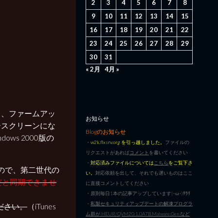
2
3
4
5
6
7
8
9
10
11
12
13
14
15
16
17
18
19
20
21
22
23
24
25
26
27
28
29
30
31
« 2月
4月 »
ころ、ファームアッ
お知らせ
ースクリーンにな
Blogのお知らせ
ws 2000版の
・
w2k.flxsrv.org を引っ越しました。
ファイルの
リクエストがあれば
コメント
を書いてください
・
対応済みファイルについては
こちら
をご覧下さ
 を使ったので、第二世代の
い。
対応依頼を出して、それでも遅いものはここ
.0だと同期できませ
に直接コメントしてください
・原則毎日1本の記事アップしています|･ω･)ﾁﾗﾘ
・
私製セキュリティアップデートの解凍プログラ
ください。
（iTunes
ム群が HEUR/QVM20.1.0A7B.Malware.Gen など