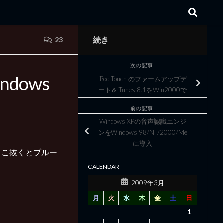
続き
23
次の記事
Windows
iPod Touch のファームアップデ
ート＆iTunes 8.1をWin2000で
前の記事
Windows XPの音声認識エンジ
ンをWindows 98/NT/2000/Me
に導入
っこ抜くとブルー
。
CALENDAR
2009年3月
月
火
水
木
金
土
日
1