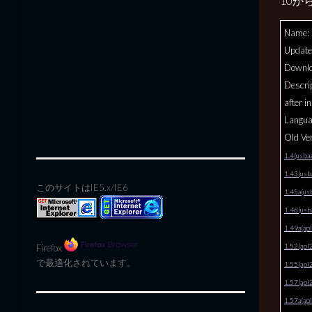
10か
Name: 
Update
Downl
Descri
after i
Languag
Old Ver
1.4(usba
1.43(usb
このサイトはIE5.x/IE6
1.45a(us
1.46(usb
1.49a(ap
1.52(apl
Firefox
で最適化されています。
1.55(apl
1.57(apl
1.57a(ap