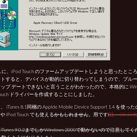
しに、iPod Touch のファームアップデートしようと思ったと
ートすると、デバイスが動的に切り替わってしまうので、ブル
ップ デートできないと言うことがわかったので、本格的に Windo
d Touch ドライバーを作成することにしました。
 iTunes 8.1同梱の Applde Mobile Device Support 1.4
neや iPod Touch でも使える
かもしれません
。用です
(
注：OS 3
、
iTunes 9.0.2までしかWindows 2000で動かないので注意して