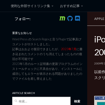
便利な外部サイトリンク集
おすすめ記事
コンテンツへスキップ
フォロー:
APPL
黒翼猫のコンピュータ日記 3
重要なお知らせ
iP
Word Press の Search Regexと言うPluginで記事及び
コメントがロストしました。
2
記事はおおよそ復旧できましたが、
2023年7月
に書
き込まれたコメントのうち消えてしまったものの復
旧が不可能です
2009年
2023年5月のルート証明書の更新プログラムのイン
ストールチェックに不具合があり、インストールに
以前
成功してもエラーが表示される問題がありましたの
スク
でファイルを差し替えました
ARTICLE SEARCH
検
索: