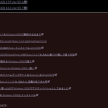
pl2k159.zip/10.6用)
pl2k162.zip/10.7用)
：
7.2.6.9 をWindows2000で動作させるまで
nstall]iTunes 7.4.3.1とQuickTime7.3.1.0
めのiTunes インストール with KDW
2000でMediaPlayer10やiTunes7.6.2.9 を入れた後KDW無しで使う方法
ch 初代 を Windows 2000で使う
h Driver for Windows 2000（改）
uch のファームアップデート＆iTunes 8.1をWin2000で
iTunes 8.1.1.10 を 入れたら 豆腐が出てきた件
 3GS 買ったので Windows 2000でアクティベーションしてみました
8.2 を Windows 2000にインストール
Back: