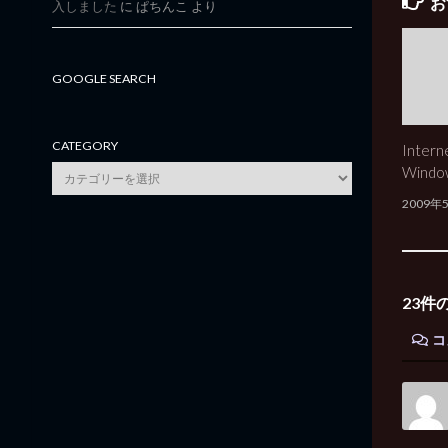
お
入しました
に
ぱちんこ
より
GOOGLE SEARCH
CATEGORY
Intern
category
Wind
2009年
23件
コ