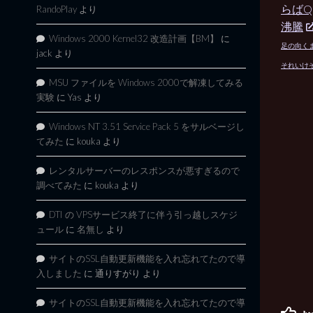
らばQ
RandoPlay
より
沸騰
Windows 2000 Kernel32 改造計画【BM】
に
足の向くま
jack
より
それいけそ
MSU ファイルを Windows 2000で解凍してみる
実験
に
Yas
より
Windows NT 3.51 Service Pack 5 をサルベージし
てみた
に
kouka
より
レンタルサーバーのレスポンスが悪すぎるので
調べてみた
に
kouka
より
DTI の VPSサービス終了に伴う引っ越しスケジ
ュール
に
名無し
より
サイトのSSL自動更新機能を入れ忘れてたので導
入しました
に
通りすがり
より
サイトのSSL自動更新機能を入れ忘れてたので導