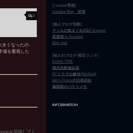
[Livedoor専用]
Livedoor Blog 管理
2
[個人ブログ別館]
ティルの気まぐれ日記 SeasonII
黒翼猫 in Slashdot
Blog spot
6が大きくなったの
市場を重視した
[知人のブログ/相互リンク]
KUMA TYPE
煤式自動連結器
PCトラブル解決(NetKing)
dim's Freesoft日本語化
脳脂肪のパクリメモ
INFORMATION
honeを認識してく