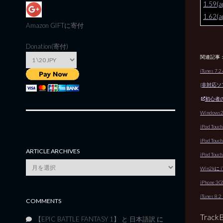
1.59(a
1.62(a
Amazon GIFT
に寄付
Donation(寄付)
関連記事
iTunes 
[非対応ソフト I
初心者のた
Windows
iPod Tou
iPod Touc
ARTICLE ARCHIVES
iPod To
Article
Win2kに 
Archives
iPhone
iTunes 
COMMENTS
Track
【EPIC BATTLE FANTASY 1】 と 日本語訳
に