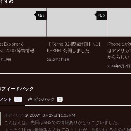
すすめ
6
0
et Explorer 6
【Kernel32 拡張計画】 v11
iPhone 
ows 2000 障害情報
KERNEL 公開しました
はアメリカ
かららしい
5月19日
2012年2月1日
2014年9月9日
のフィードバック
メント
23
ピンバック
0
オディリア
2009年3月29日 11:05 PM
こんばんは。先日はSNSでの情報ありがとうございました。
さっそくiTunes最新版を入れてみましたが、起動はするもののip