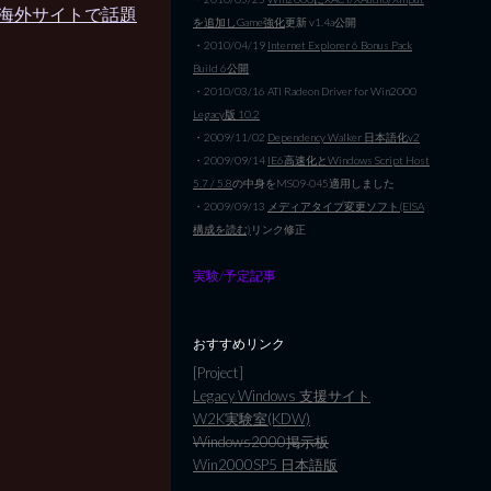
…海外サイトで話題
を追加しGame強化
更新 v1.4a公開
・2010/04/19
Internet Explorer 6 Bonus Pack
Build 6公開
・2010/03/16 ATI Radeon Driver for Win2000
Legacy版 10.2
・2009/11/02
Dependency Walker 日本語化v2
・2009/09/14
IE6高速化とWindows Script Host
5.7 / 5.8
の中身をMS09-045適用しました
・2009/09/13
メディアタイプ変更ソフト(EISA
構成を読む)
リンク修正
実験/予定記事
おすすめリンク
[Project]
Legacy Windows 支援サイト
W2K実験室(KDW)
Windows2000掲示板
Win2000SP5 日本語版