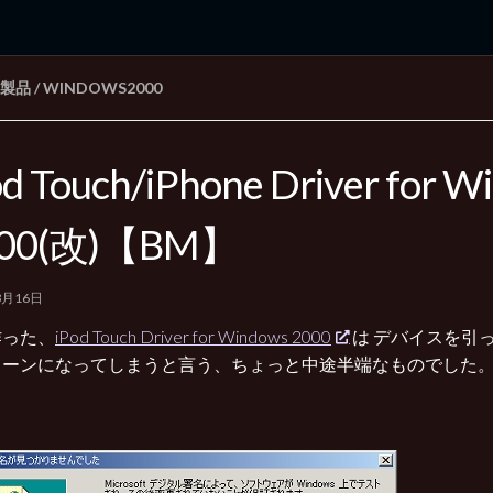
E 製品
/
WINDOWS2000
rd Edition
Windows 2000 tunes up blog
od Touch/iPhone Driver for 
000(改)【BM】
3月16日
作った、
iPod Touch Driver for Windows 2000
は デバイスを引
リーンになってしまうと言う、ちょっと中途半端なものでした