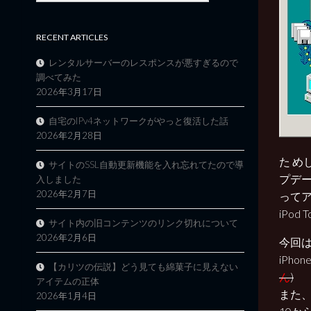
RECENT ARTICLES
レンタルサーバーのレスポンスが悪すぎるので
調べてみた
2026年3月17日
自宅のIPv4ネットワークがやっと復活した話
2026年2月28日
た め
サイトのSSL自動更新機能を入れ忘れてたので導
プデ
入しました
2026年2月7日
ってア
iPo
サイト内の旧コンテンツのリンク切れについて
2026年2月6日
今回は、
iPho
【カリツの伝説】どう見ても綿菓子に見えない
ん
)
アイテムの正体
また
2026年1月4日