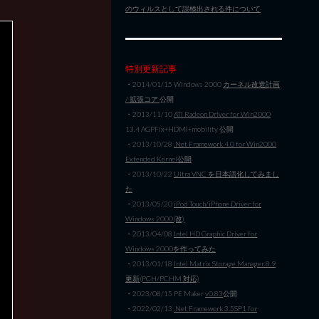
のウィルスとして誤検出される件について
特別更新記事
・2014/01/15 Windows 2000
カーネル改造計画
/ 拡張コア
公開
・2013/11/10
ATI Radeon Driver for Win2000
13.4 AGPFix+HDMI+mobility 公開
・2013/10/28
.Net Framework 4.0 for Win2000
Extended Kernel公開
・2013/10/22
Ultra VNC を日本語化してみまし
た
・2013/05/20
iPod Touch/iPhone Driver for
Windows 2000(改)
・2013/04/08
Intel HD Graphic Driver for
Windows 2000を作ってみた
・2013/01/18
Intel Matrix Storage Manager 8.9
更新(PCH/PCHM 対応)
・2023/08/15 PE Maker
v0.83
公開
・2022/02/13
.Net Framework 3.5SP1 for