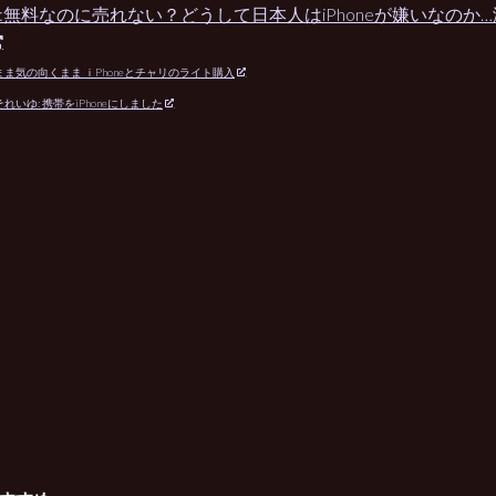
:無料なのに売れない？どうして日本人はiPhoneが嫌いなのか
ま気の向くまま ｉPhoneとチャリのライト購入
れいゆ: 携帯をiPhoneにしました