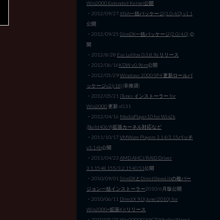
Win2000 Extended Kernel公開
・2012/09/27
XNA一括パッケージ(1.0-4.0) v1.1
公開
・2012/09/25
SlimDX一括パッケージ(2.0/4.0)
公
開
・2012/8/28
Ese Lolifox 0.3.8.9a リリース
・2012/06/16
KDW v0.96m
公開
・2012/05/29
Windows 2000 SP4 更新ロールパ
ッケージv2(r18)
(非推奨)
・2012/05/21
iTunes インストーラー for
Win2000
更新 v0.31
・2012/04/16
MediaPlayer10 for Win2k
(Build4069)拡張カーネル対応など
・2011/10/17
VMWare Playere 3.14/3.15パッチ
v3.14b
公開
・2011/04/23
AMD AHCI/RAID Driver
3.1.1548.155/3.2.1540.53
公開
・2010/09/01
SlimDXとDirectShowLibの複バー
ジョン一括インストーラー
2010/6月版公開
・2010/06/11
DirectX 9.0(June/2010) for
Win2000+拡張Kitリリース
・2010/05/25
Win2000にXACT/XAudio/XInput