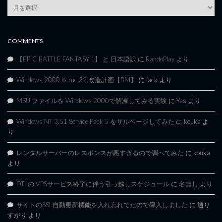
Article
Archives
COMMENTS
【EPIC BATTLE FANTASY 1】 と 日本語訳
に
RandoPlay
より
Windows 2000 Kernel32 改造計画【BM】
に
jack
より
MSU ファイルを Windows 2000で解凍してみる実験
に
Yas
より
Windows NT 3.51 Service Pack 5 をサルベージしてみた
に
kouka
よ
り
レンタルサーバーのレスポンスが悪すぎるので調べてみた
に
kouka
より
DTI の VPSサービス終了に伴う引っ越しスケジュール
に
名無し
より
サイトのSSL自動更新機能を入れ忘れてたので導入しました
に
通り
すがり
より