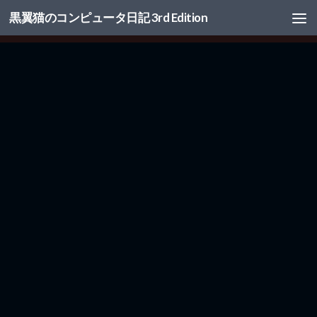
黒翼猫のコンピュータ日記 3rd Edition
コンテンツへスキップ