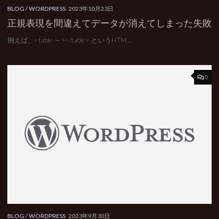
BLOG
/
WORDPRESS
2023年10月23日
正規表現を間違えてデータが消えてしまった失敗
例えば、<table ～></table> というHTM...
0
BLOG
/
WORDPRESS
2023年9月30日