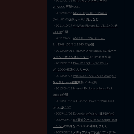
・2012/05/21
iTunes インストーラー for
Win2000
更新 v0.31
・2012/04/16
MediaPlayer10 for Win2k
(Build4069)拡張カーネル対応など
・2011/10/17
VMWare Playere 3.14/3.15パッチ
v3.14b
公開
・2011/04/23
AMD AHCI/RAID Driver
3.1.1548.155/3.2.1540.53
公開
・2010/09/01
SlimDXとDirectShowLibの複バー
ジョン一括インストーラー
2010/6月版公開
・2010/06/11
DirectX 9.0(June/2010) for
Win2000+拡張Kitリリース
・2010/05/25
Win2000にXACT/XAudio/XInput
を追加しGame強化
更新 v1.4a公開
・2010/04/19
Internet Explorer 6 Bonus Pack
Build 6公開
・2010/03/16 ATI Radeon Driver for Win2000
Legacy版 10.2
・2009/11/02
Dependency Walker 日本語化v2
・2009/09/14
IE6高速化とWindows Script Host
5.7 / 5.8
の中身をMS09-045適用しました
・2009/09/13
メディアタイプ変更ソフト(EISA