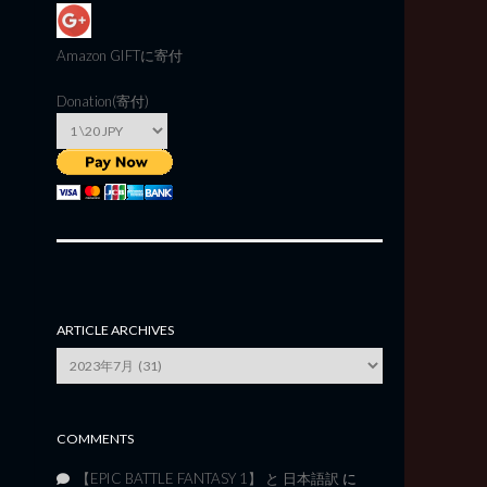
Amazon GIFT
に寄付
Donation(寄付)
ARTICLE ARCHIVES
Article
Archives
COMMENTS
【EPIC BATTLE FANTASY 1】 と 日本語訳
に