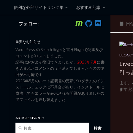
便利な外部サイトリンク集
おすすめ記事
コンテンツへスキップ
フォロー:
日
黒翼猫のコンピュータ日記 3
重要なお知らせ
Word Press の Search Regexと言うPluginで記事及び
BLOG
/
コメントがロストしました。
記事はおおよそ復旧できましたが、
2023年7月
に書
Live
き込まれたコメントのうち消えてしまったものの復
引っ
旧が不可能です
2023年5月のルート証明書の更新プログラムのイン
まず、
ストールチェックに不具合があり、インストールに
ます 頻
成功してもエラーが表示される問題がありましたの
でファイルを差し替えました
ARTICLE SEARCH
検
索: