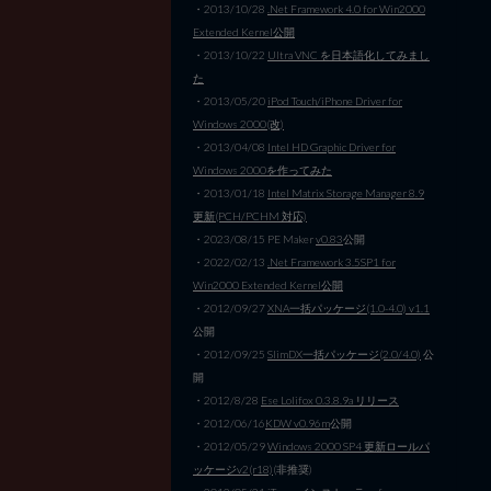
・2013/10/28
.Net Framework 4.0 for Win2000
Extended Kernel公開
・2013/10/22
Ultra VNC を日本語化してみまし
た
・2013/05/20
iPod Touch/iPhone Driver for
Windows 2000(改)
・2013/04/08
Intel HD Graphic Driver for
Windows 2000を作ってみた
・2013/01/18
Intel Matrix Storage Manager 8.9
更新(PCH/PCHM 対応)
・2023/08/15 PE Maker
v0.83
公開
・2022/02/13
.Net Framework 3.5SP1 for
Win2000 Extended Kernel公開
・2012/09/27
XNA一括パッケージ(1.0-4.0) v1.1
公開
・2012/09/25
SlimDX一括パッケージ(2.0/4.0)
公
開
・2012/8/28
Ese Lolifox 0.3.8.9a リリース
・2012/06/16
KDW v0.96m
公開
・2012/05/29
Windows 2000 SP4 更新ロールパ
ッケージv2(r18)
(非推奨)