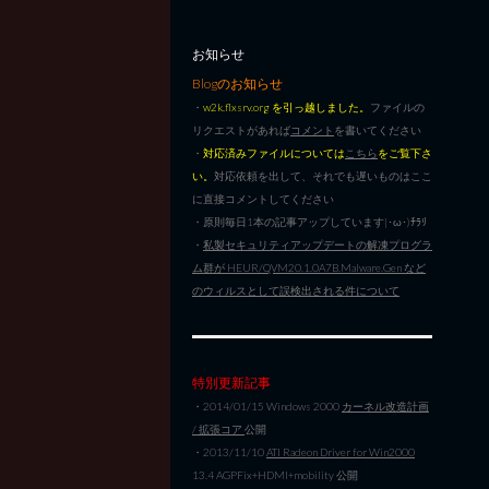
お知らせ
Blogのお知らせ
・
w2k.flxsrv.org を引っ越しました。
ファイルの
リクエストがあれば
コメント
を書いてください
・
対応済みファイルについては
こちら
をご覧下さ
い。
対応依頼を出して、それでも遅いものはここ
に直接コメントしてください
・原則毎日1本の記事アップしています|･ω･)ﾁﾗﾘ
・
私製セキュリティアップデートの解凍プログラ
ム群が HEUR/QVM20.1.0A7B.Malware.Gen など
のウィルスとして誤検出される件について
特別更新記事
・2014/01/15 Windows 2000
カーネル改造計画
/ 拡張コア
公開
・2013/11/10
ATI Radeon Driver for Win2000
13.4 AGPFix+HDMI+mobility 公開