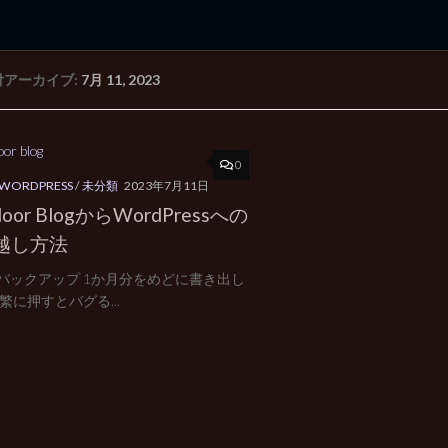
付アーカイブ:
7月 11, 2023
rd Edition
Windows 2000 tunes up blog
0
WORDPRESS
/
未分類
2023年7月11日
door BlogからWordPressへの
越し方法
バックアップ 1か月分をめどに書き出し
繁に押すとバグる...