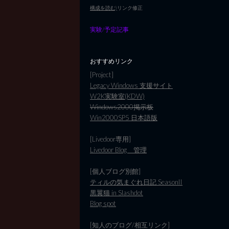
構成を読む)
リンク修正
実験/予定記事
おすすめリンク
[Project]
Legacy Windows 支援サイト
W2K実験室(KDW)
Windows2000掲示板
Win2000SP5 日本語版
[Livedoor専用]
Livedoor Blog 管理
[個人ブログ別館]
ティルの気まぐれ日記 SeasonII
黒翼猫 in Slashdot
Blog spot
[知人のブログ/相互リンク]