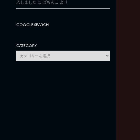
入しました
に
ぱちんこ
より
GOOGLE SEARCH
CATEGORY
category