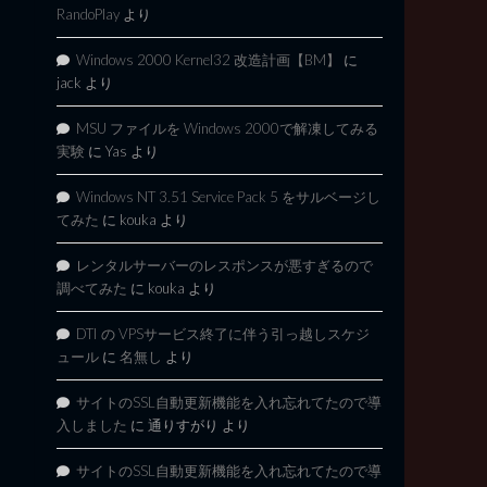
RandoPlay
より
Windows 2000 Kernel32 改造計画【BM】
に
jack
より
MSU ファイルを Windows 2000で解凍してみる
実験
に
Yas
より
Windows NT 3.51 Service Pack 5 をサルベージし
てみた
に
kouka
より
レンタルサーバーのレスポンスが悪すぎるので
調べてみた
に
kouka
より
DTI の VPSサービス終了に伴う引っ越しスケジ
ュール
に
名無し
より
サイトのSSL自動更新機能を入れ忘れてたので導
入しました
に
通りすがり
より
サイトのSSL自動更新機能を入れ忘れてたので導