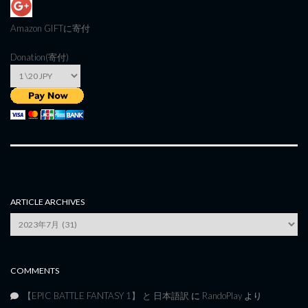
Amazon GIFT
に寄付
Donation(寄付)
ARTICLE ARCHIVES
Article
Archives
COMMENTS
【EPIC BATTLE FANTASY 1】 と 日本語訳
に
RandoPlay
より