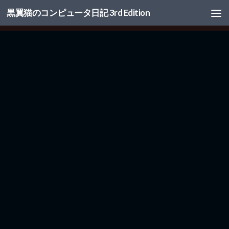
黒翼猫のコンピュータ日記 3rd Edition
コンテンツへスキップ