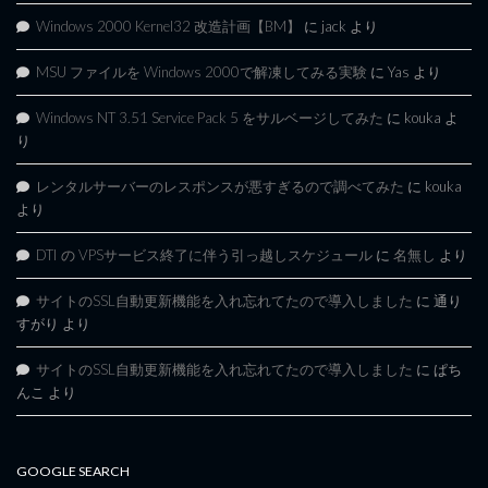
Windows 2000 Kernel32 改造計画【BM】
に
jack
より
MSU ファイルを Windows 2000で解凍してみる実験
に
Yas
より
Windows NT 3.51 Service Pack 5 をサルベージしてみた
に
kouka
よ
り
レンタルサーバーのレスポンスが悪すぎるので調べてみた
に
kouka
より
DTI の VPSサービス終了に伴う引っ越しスケジュール
に
名無し
より
サイトのSSL自動更新機能を入れ忘れてたので導入しました
に
通り
すがり
より
サイトのSSL自動更新機能を入れ忘れてたので導入しました
に
ぱち
んこ
より
GOOGLE SEARCH