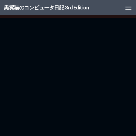
黒翼猫のコンピュータ日記 3rd Edition
コンテンツへスキップ