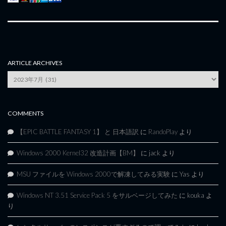
ARTICLE ARCHIVES
Article
Archives
COMMENTS
【EPIC BATTLE FANTASY 1】 と 日本語訳
に
RandoPlay
より
Windows 2000 Kernel32 改造計画【BM】
に
jack
より
MSU ファイルを Windows 2000で解凍してみる実験
に
Yas
より
Windows NT 3.51 Service Pack 5 をサルベージしてみた
に
kouka
よ
り