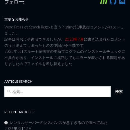
フォロー:
重要なお知らせ
Word Press の Search Regexと言うPluginで記事及びコメントがロストし
ました。
記事はおおよそ復旧できましたが、
2023年7月
に書き込まれたコメント
のうち消えてしまったものの復旧が不可能です
2023年5月のルート証明書の更新プログラムのインストールチェックに
不具合があり、インストールに成功してもエラーが表示される問題があ
りましたのでファイルを差し替えました
ARTICLE SEARCH
検
索:
RECENT ARTICLES
レンタルサーバーのレスポンスが悪すぎるので調べてみた
2026年3月17日