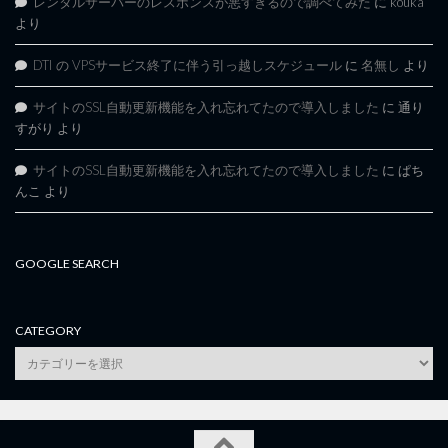
レンタルサーバーのレスポンスが悪すぎるので調べてみた
に
kouka
より
DTI の VPSサービス終了に伴う引っ越しスケジュール
に
名無し
より
サイトのSSL自動更新機能を入れ忘れてたので導入しました
に
通り
すがり
より
サイトのSSL自動更新機能を入れ忘れてたので導入しました
に
ぱち
んこ
より
GOOGLE SEARCH
CATEGORY
category