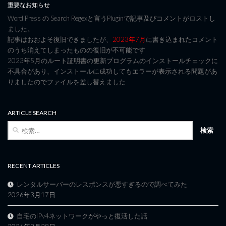
重要なお知らせ
Word Press の Search Regexと言うPluginで記事及びコメントがロストし
ました。
記事はおおよそ復旧できましたが、
2023年7月
に書き込まれたコメント
のうち消えてしまったものの復旧が不可能です
2023年5月のルート証明書の更新プログラムのインストールチェックに
不具合があり、インストールに成功してもエラーが表示される問題があ
りましたのでファイルを差し替えました
ARTICLE SEARCH
検
索:
RECENT ARTICLES
レンタルサーバーのレスポンスが悪すぎるので調べてみた
2026年3月17日
自宅のIPv4ネットワークがやっと復活した話