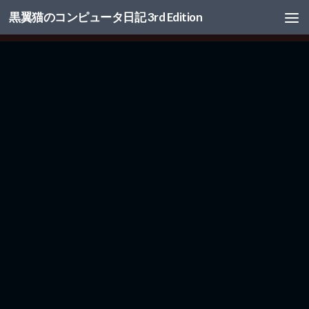
黒翼猫のコンピュータ日記 3rd Edition
コンテンツへスキップ