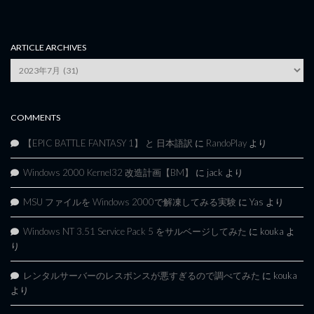
ARTICLE ARCHIVES
Article
Archives
COMMENTS
【EPIC BATTLE FANTASY 1】 と 日本語訳
に
RandoPlay
より
Windows 2000 Kernel32 改造計画【BM】
に
jack
より
MSU ファイルを Windows 2000で解凍してみる実験
に
Yas
より
Windows NT 3.51 Service Pack 5 をサルベージしてみた
に
kouka
よ
り
レンタルサーバーのレスポンスが悪すぎるので調べてみた
に
kouka
より