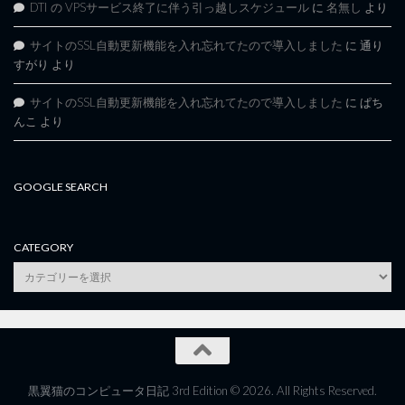
DTI の VPSサービス終了に伴う引っ越しスケジュール
に
名無し
より
サイトのSSL自動更新機能を入れ忘れてたので導入しました
に
通り
すがり
より
サイトのSSL自動更新機能を入れ忘れてたので導入しました
に
ぱち
んこ
より
GOOGLE SEARCH
CATEGORY
category
黒翼猫のコンピュータ日記 3rd Edition © 2026. All Rights Reserved.