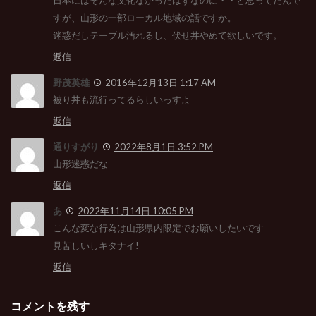
すが、山形の一部ローカル地域の話ですか。
迷惑だしテーブル汚れるし、伏せ丼やめて欲しいです。
返信
野茂英雄
2016年12月13日 1:17 AM
被り丼も流行ってるらしいっすよ
返信
通りすがり
2022年8月1日 3:52 PM
山形迷惑だな
返信
あ
2022年11月14日 10:05 PM
こんな変な行為は山形県内限定でお願いしたいです
見苦しいしキタナイ!
返信
コメントを残す