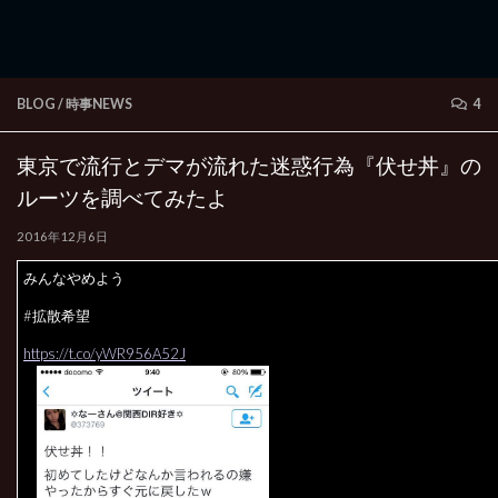
BLOG
/
時事NEWS
4
東京で流行とデマが流れた迷惑行為『伏せ丼』の
ルーツを調べてみたよ
2016年12月6日
みんなやめよう
#拡散希望
https://t.co/yWR956A52J