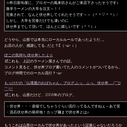
☆昨日新旬屋に、ブロガーの風来坊さんがご来店下さったそうです♪
激辛ラーメンの大辛を注文～！！
完食されて、なんと伏せ丼してくれたそうです～～（＾＾▽＾＾）/
しかし、大辛を完食だけでも凄いのに
伏せ丼までして頂いて、ほんとに嬉しいです（＾＾）♪
どうやら、山形では本当にローカルルールであったようだ…。
お店の人が、感謝してる…だと？Σ（･ω･；）
ぽこの気持ち:伏せ丼したよ☆
これも、上記のラーメン屋さんでの話。
コメント見ると、伏せ丼ブログ書いてた人のコメントがついてるから、
ブログ仲間でのローカル流行？･ω･
もっけだの「仏壇屋のおばちゃん」ブログ:ふっ、ふっ、伏せ丼……(￣□
￣;)!!
これも、山形だけど、2008年のブログ。
・伏せ丼・・・道端でしちゃうぐらい流行ってるんですねぇ～あて笑
・流石伏せ丼の発祥地！カップ麺まで伏せ丼とは♪
もうこれは山形ローカルで伏せ丼があったという証拠じゃないだろうか