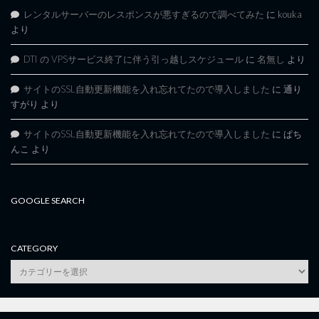
レンタルサーバーのレスポンスが悪すぎるので調べてみた
に
kouka
より
DTI の VPSサービス終了に伴う引っ越しスケジュール
に
名無し
より
サイトのSSL自動更新機能を入れ忘れてたので導入しました
に
通り
すがり
より
サイトのSSL自動更新機能を入れ忘れてたので導入しました
に
ぱち
んこ
より
GOOGLE SEARCH
CATEGORY
category