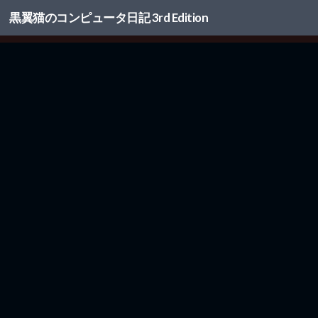
黒翼猫のコンピュータ日記 3rd Edition
コンテンツへスキップ