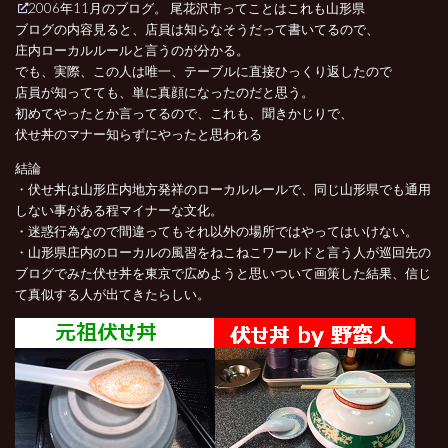
2006年11月のブログ。 尾花沢市ってことはこれも山形県
ブログの内容見ると、店員は知らなそうだって書いてるので、
庄内ローカルルールと言うのが分かる。
でも、実際、この人は唯一、テーブルに直接ひっくり返したので
店員が知ってても、単に真顔になったのだと思う。
初めてやったとか言ってるので、これも、聞きかじりで、
伏せ丼のマナー知らずにやったと思われる
結論
・伏せ丼は山形庄内地方発祥のローカルルールで、同じ山形県でも通用
しない事がある程マイナーな文化。
・迷惑行為なので間違ってもそれ以外の場所ではやってはいけない。
・山形県庄内のローカルの風習をねこねこワールドと言う人が巡回先の
ブログでみた伏せ丼を東京で広めようと思いついて画策した結果、信じ
て真似する人が出てきたらしい。