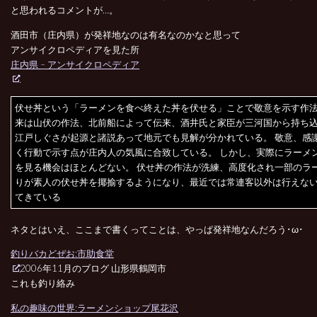
と思われるコメントが…。
酒田市（庄内県）が発祥地なのは有名なのかなと思って
アンサイクロペディアを見た所
庄内県 – アンサイクロペディア
伏せ丼という「ラーメンを食べ終えた丼を伏せる」ことで敬意を示す作法
来は山伏の作法、北前船によって伝来、酒井氏と家臣が三河国から持ち
江戸しぐさが起源と諸説あって地元でも見解が分かれている。 敬意、感
く行動で示す点が庄内人の気風に合致している。 しかし、実際にラーメ
を見る機会はほとんどない。 伏せ丼の作法が洗練、高度化され一部のラ
りが素人の伏せ丼を揶揄するようになり、最近では常連客以外は行えな
てきている
ネタとはいえ、ここまで書くってことは、やっぱ発祥地なんだろう･ω･
釣りバカどぜお:市助食堂
2006年11月のブログ 山形県鶴岡市
これも釣り絡み
私の趣味の世界:ラーメンショップ尾花沢