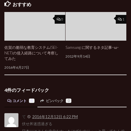
おすすめ
0
1
佐賀の脆弱な教育システム(SEI-
Samsung に関するネタ記事･ω･
NET)の侵入経路について考察し
2012年9月14日
てみた
2016年6月27日
4件のフィードバック
コメント
4
ピンバック
0
て
2016年12月12日 6:22 PM
伏せ丼迷惑過ぎる
日本にはそんな文化なかったはずなのに・・と思ってたんで