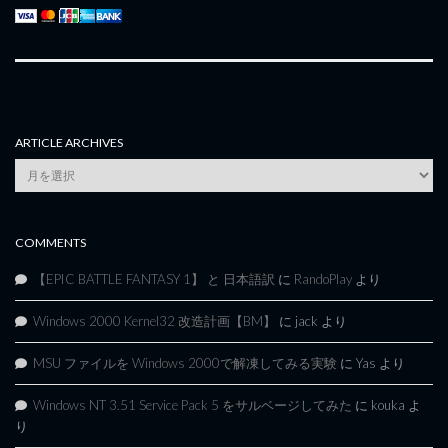
ARTICLE ARCHIVES
Article
Archives
COMMENTS
【EPIC BATTLE FANTASY 1】 と 日本語訳
に
RandoPlay
より
Windows 2000 Kernel32 改造計画【BM】
に
jack
より
MSU ファイルを Windows 2000で解凍してみる実験
に
Yas
より
Windows NT 3.51 Service Pack 5 をサルベージしてみた
に
kouka
よ
り