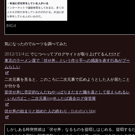
IMG4
気になったのでルーツを調べてみた
2012/11/4 に でじつべってブログサイトが取り上げてるんだけど
東京のラーメン屋で「伏せ丼」という作り手への感謝を表す行為がブー
ムらしい
二次元裏を見ると、このころに二次元裏で広めようとした人が居たこと
が分かる
皆伏せ丼に否定的なんだねやっぱりまだまだ麺を道として捉えられるレ
– いもげばこ－二次元裏img＠ふたば過去ログ保管庫
伏せ丼の始まりと始めた人の終わり – ttatutta’s blog
しかしある時突然彼は「伏せ丼」なるものを提唱しはじめる。提唱する