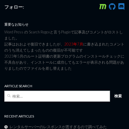
フォロー:
重要なお知らせ
Word Press の Search Regexと言うPluginで記事及びコメントがロストし
ました。
記事はおおよそ復旧できましたが、
2023年7月
に書き込まれたコメント
のうち消えてしまったものの復旧が不可能です
2023年5月のルート証明書の更新プログラムのインストールチェックに
不具合があり、インストールに成功してもエラーが表示される問題があ
りましたのでファイルを差し替えました
ARTICLE SEARCH
検
索:
RECENT ARTICLES
レンタルサーバーのレスポンスが悪すぎるので調べてみた