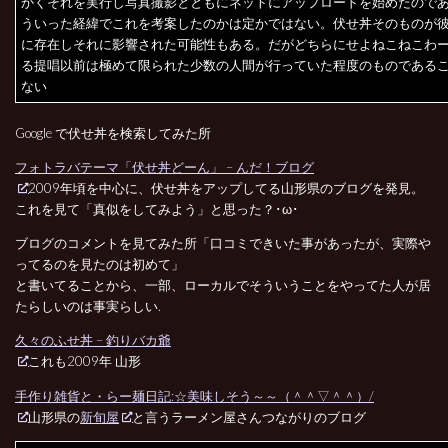
かくそれを実行し写真撮影とともにネットにアップロードを始めたので
ういった経緯でこれを考案したのかは定かではない。伏せ丼そのものが
に存在しそれに影響された可能性もある。だがどちらにせよねこねこわ
る提唱以前は極めて限られた少数の人間が行っていた程度のものである
ない
Google で伏せ丼を検索してみた所
フォトラバテーマ「伏せ丼どーん」 – んだ！ブログ
2009年頃を中心に、伏せ丼をアップしてる山形県のブログを発見。
これを見て「真似をしてみよう」と思った？･ω･
ブログのコメントを見てみた所「口コミできいた事があったが、実際や
ってるのを見たのは初めて」
と書いてることから、一部、ローカルでそういうことをやってた人が居
たらしいのは事実らしい.
久々のふせ丼 – 釣りバカ爺
これも2009年 山形
手作り雑貨と・らー麺日記:☆美味しそう～～（＾＾▽＾＾）/
山形県の
新旬屋
と言うラーメン屋さんつながりのブログ