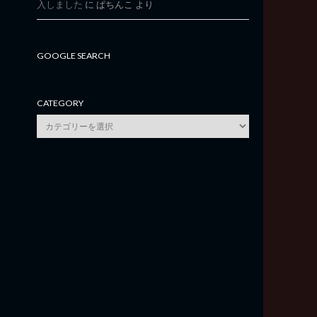
入しました
に
ぱちんこ
より
GOOGLE SEARCH
CATEGORY
category