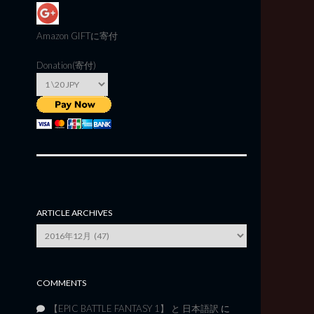
Amazon GIFT
に寄付
Donation(寄付)
ARTICLE ARCHIVES
Article
Archives
COMMENTS
【EPIC BATTLE FANTASY 1】 と 日本語訳
に