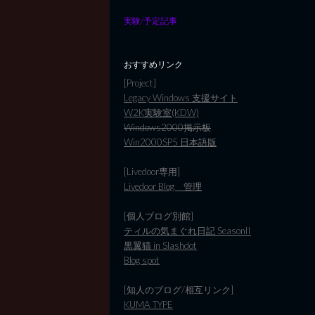
実験/予定記事
おすすめリンク
[Project]
Legacy Windows 支援サイト
W2K実験室(KDW)
Windows2000掲示板
Win2000SP5 日本語版
[Livedoor専用]
Livedoor Blog 管理
[個人ブログ別館]
ティルの気まぐれ日記 SeasonII
黒翼猫 in Slashdot
Blog spot
[知人のブログ/相互リンク]
KUMA TYPE