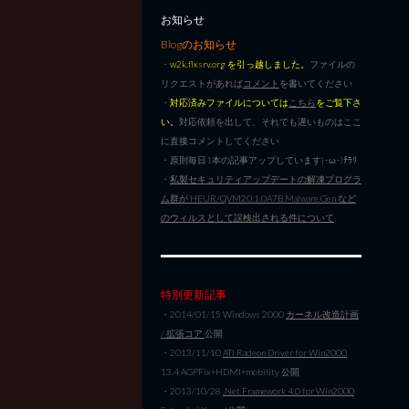
お知らせ
Blogのお知らせ
・
w2k.flxsrv.org を引っ越しました。
ファイルの
リクエストがあれば
コメント
を書いてください
・
対応済みファイルについては
こちら
をご覧下さ
い。
対応依頼を出して、それでも遅いものはここ
に直接コメントしてください
・原則毎日1本の記事アップしています|･ω･)ﾁﾗﾘ
・
私製セキュリティアップデートの解凍プログラ
ム群が HEUR/QVM20.1.0A7B.Malware.Gen など
のウィルスとして誤検出される件について
特別更新記事
・2014/01/15 Windows 2000
カーネル改造計画
/ 拡張コア
公開
・2013/11/10
ATI Radeon Driver for Win2000
13.4 AGPFix+HDMI+mobility 公開
・2013/10/28
.Net Framework 4.0 for Win2000