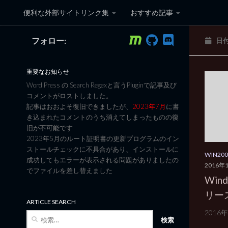
便利な外部サイトリンク集
おすすめ記事
コンテンツへスキップ
フォロー:
日
黒翼猫のコンピュータ日記 3
重要なお知らせ
Word Press の Search Regexと言うPluginで記事及び
コメントがロストしました。
記事はおおよそ復旧できましたが、
2023年7月
に書
き込まれたコメントのうち消えてしまったものの復
旧が不可能です
2023年5月のルート証明書の更新プログラムのイン
ストールチェックに不具合があり、インストールに
WIN2
成功してもエラーが表示される問題がありましたの
2016年
でファイルを差し替えました
Wind
リー
ARTICLE SEARCH
2016年
検
索: