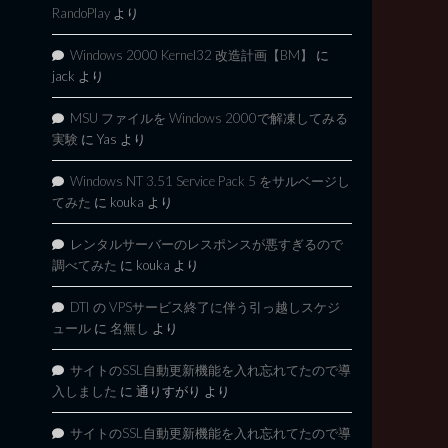
RandoPlay
より
Windows 2000 Kernel32 改造計画【BM】
に
jack
より
MSU ファイルを Windows 2000で解凍してみる
実験
に
Yas
より
Windows NT 3.51 Service Pack 5 をサルベージし
てみた
に
kouka
より
レンタルサーバーのレスポンスが悪すぎるので
調べてみた
に
kouka
より
DTI の VPSサービス終了に伴う引っ越しスケジ
ュール
に
名無し
より
サイトのSSL自動更新機能を入れ忘れてたので導
入しました
に
通りすがり
より
サイトのSSL自動更新機能を入れ忘れてたので導