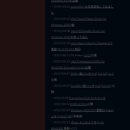
Extended Kernel公開
・2013/10/22
Ultra VNC を日本語化してみまし
た
・2013/05/20
iPod Touch/iPhone Driver for
Windows 2000(改)
・2013/04/08
Intel HD Graphic Driver for
Windows 2000を作ってみた
・2013/01/18
Intel Matrix Storage Manager 8.9
更新(PCH/PCHM 対応)
・2023/08/15 PE Maker
v0.83
公開
・2022/02/13
.Net Framework 3.5SP1 for
Win2000 Extended Kernel公開
・2012/09/27
XNA一括パッケージ(1.0-4.0) v1.1
公開
・2012/09/25
SlimDX一括パッケージ(2.0/4.0)
公
開
・2012/8/28
Ese Lolifox 0.3.8.9a リリース
・2012/06/16
KDW v0.96m
公開
・2012/05/29
Windows 2000 SP4 更新ロールパ
ッケージv2(r18)
(非推奨)
・2012/05/21
iTunes インストーラー for
Win2000
更新 v0.31