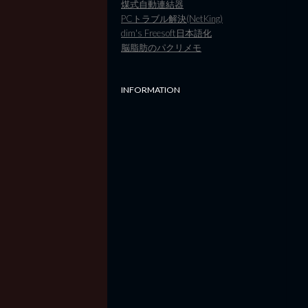
煤式自動連結器
PCトラブル解決(NetKing)
dim's Freesoft日本語化
脳脂肪のパクリメモ
INFORMATION