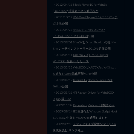
・2012/04/16
MediaPlayer10 for Win2k
(Build4069)拡張カーネル対応など
・2011/10/17
VMWare Playere 3.14/3.15パッチ
v3.14b
公開
・2011/04/23
AMD AHCI/RAID Driver
3.1.1548.155/3.2.1540.53
公開
・2010/09/01
SlimDXとDirectShowLibの複バー
ジョン一括インストーラー
2010/6月版公開
・2010/06/11
DirectX 9.0(June/2010) for
Win2000+拡張Kitリリース
・2010/05/25
Win2000にXACT/XAudio/XInput
を追加しGame強化
更新 v1.4a公開
・2010/04/19
Internet Explorer 6 Bonus Pack
Build 6公開
・2010/03/16 ATI Radeon Driver for Win2000
Legacy版 10.2
・2009/11/02
Dependency Walker 日本語化v2
・2009/09/14
IE6高速化とWindows Script Host
5.7 / 5.8
の中身をMS09-045適用しました
・2009/09/13
メディアタイプ変更ソフト(EISA
構成を読む)
リンク修正