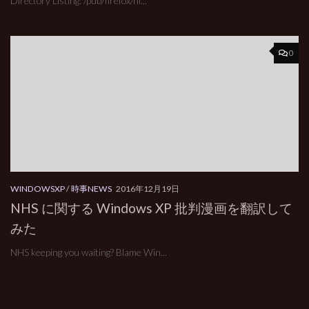
Directory Listing: /pub/firefox/ni...
0
WINDOWSXP
/
時事NEWS
2016年12月19日
NHS に関する Windows XP 批判漫画を翻訳して
みた
NHS keeping you waiting? Blame Win...