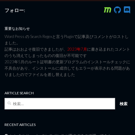
フォロー:
重要なお知らせ
Word Press の Search Regexと言うPluginで記事及びコメントがロストし
ました。
記事はおおよそ復旧できましたが、
2023年7月
に書き込まれたコメント
のうち消えてしまったものの復旧が不可能です
2023年5月のルート証明書の更新プログラムのインストールチェックに
不具合があり、インストールに成功してもエラーが表示される問題があ
りましたのでファイルを差し替えました
ARTICLE SEARCH
検
索:
RECENT ARTICLES