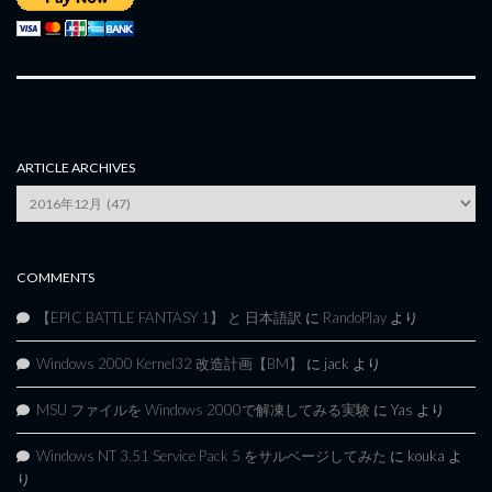
ARTICLE ARCHIVES
Article
Archives
COMMENTS
【EPIC BATTLE FANTASY 1】 と 日本語訳
に
RandoPlay
より
Windows 2000 Kernel32 改造計画【BM】
に
jack
より
MSU ファイルを Windows 2000で解凍してみる実験
に
Yas
より
Windows NT 3.51 Service Pack 5 をサルベージしてみた
に
kouka
よ
り