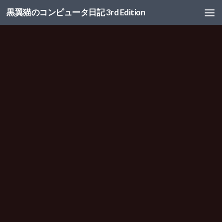
黒翼猫のコンピュータ日記 3rd Edition
コンテンツへスキップ