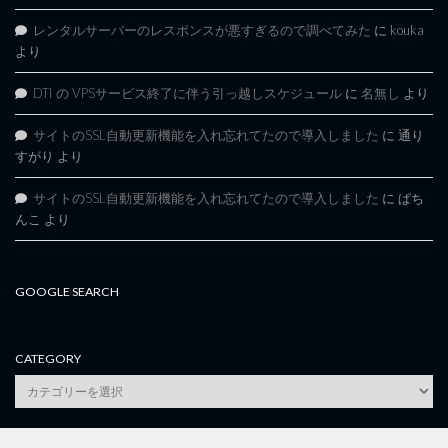
レンタルサーバーのレスポンスが悪すぎるので調べてみた
に
kouka
より
DTI の VPSサービス終了に伴う引っ越しスケジュール
に
名無し
より
サイトのSSL自動更新機能を入れ忘れてたので導入しました
に
通り
すがり
より
サイトのSSL自動更新機能を入れ忘れてたので導入しました
に
ぱち
んこ
より
GOOGLE SEARCH
CATEGORY
category