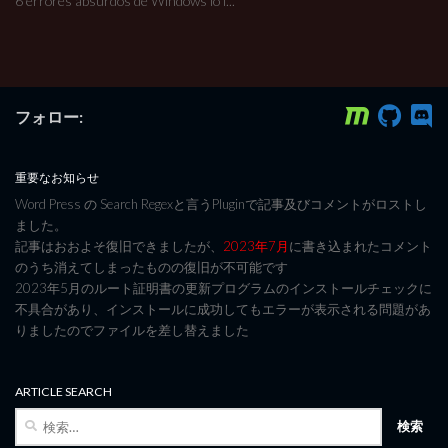
6 errores absurdos de Windows lo l...
フォロー:
重要なお知らせ
Word Press の Search Regexと言うPluginで記事及びコメントがロストし
ました。
記事はおおよそ復旧できましたが、
2023年7月
に書き込まれたコメント
のうち消えてしまったものの復旧が不可能です
2023年5月のルート証明書の更新プログラムのインストールチェックに
不具合があり、インストールに成功してもエラーが表示される問題があ
りましたのでファイルを差し替えました
ARTICLE SEARCH
検
索: