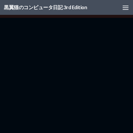
黒翼猫のコンピュータ日記 3rd Edition
コンテンツへスキップ