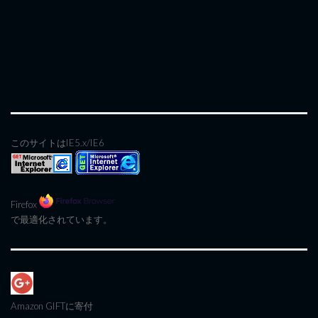
このサイトはIE5.x/IE6
Firefox
で最適化されています。
Amazon GIFT
に寄付