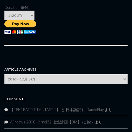
Donation(寄付)
ARTICLE ARCHIVES
Article
Archives
COMMENTS
【EPIC BATTLE FANTASY 1】 と 日本語訳
に
RandoPlay
より
Windows 2000 Kernel32 改造計画【BM】
に
jack
より