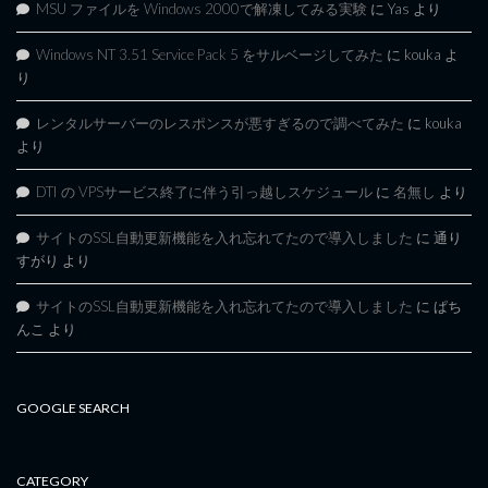
MSU ファイルを Windows 2000で解凍してみる実験
に
Yas
より
Windows NT 3.51 Service Pack 5 をサルベージしてみた
に
kouka
よ
り
レンタルサーバーのレスポンスが悪すぎるので調べてみた
に
kouka
より
DTI の VPSサービス終了に伴う引っ越しスケジュール
に
名無し
より
サイトのSSL自動更新機能を入れ忘れてたので導入しました
に
通り
すがり
より
サイトのSSL自動更新機能を入れ忘れてたので導入しました
に
ぱち
んこ
より
GOOGLE SEARCH
CATEGORY