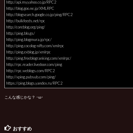
http://api.my.yahoo.co.jp/RPC2
http://blog.goo.ne.jp/XMLRPC
http://blogsearch.google.co.jp/ping/RPC2
http://bulkfeeds.net/rpc
http://coreblog.org/ping/
http://ping.blo.gs/
http://ping.blogmura.jp/rpc/
http://ping.cocolog-nifty.com/xmlrpc
http://ping.exblog.jp/xmlrpc
http://ping.freeblogranking.com/xmlrpc/
http://rpc.reader.livedoor.com/ping
http://rpc.weblogs.com/RPC2
http://xping.pubsub.com/ping/
https://ping.blogs.yandex.ru/RPC2
こんな感じかな？ ･ω･
おすすめ