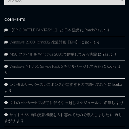
Archives
COMMENTS
【EPIC BATTLE FANTASY 1】 と 日本語訳
に
RandoPlay
より
Windows 2000 Kernel32 改造計画【BM】
に
jack
より
MSU ファイルを Windows 2000で解凍してみる実験
に
Yas
より
Windows NT 3.51 Service Pack 5 をサルベージしてみた
に
kouka
よ
り
レンタルサーバーのレスポンスが悪すぎるので調べてみた
に
kouka
より
DTI の VPSサービス終了に伴う引っ越しスケジュール
に
名無し
より
サイトのSSL自動更新機能を入れ忘れてたので導入しました
に
通り
すがり
より