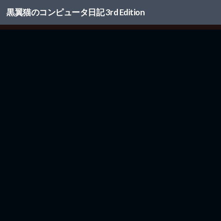
黒翼猫のコンピュータ日記 3rd Edition
コンテンツへスキップ