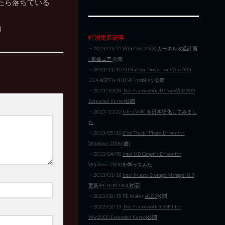
たら落ちている
日
特別更新記事
・2014/01/15 Windows 2000
カーネル改造計画
/ 拡張コア
公開
・2013/11/10
ATI Radeon Driver for Win2000
13.4 AGPFix+HDMI+mobility 公開
・2013/10/28
.Net Framework 4.0 for Win2000
Extended Kernel公開
・2013/10/22
Ultra VNC を日本語化してみまし
た
・2013/05/20
iPod Touch/iPhone Driver for
Windows 2000(改)
・2013/04/08
Intel HD Graphic Driver for
Windows 2000を作ってみた
・2013/01/18
Intel Matrix Storage Manager 8.9
更新(PCH/PCHM 対応)
・2023/08/15 PE Maker
v0.83
公開
・2022/02/13
.Net Framework 3.5SP1 for
Win2000 Extended Kernel公開