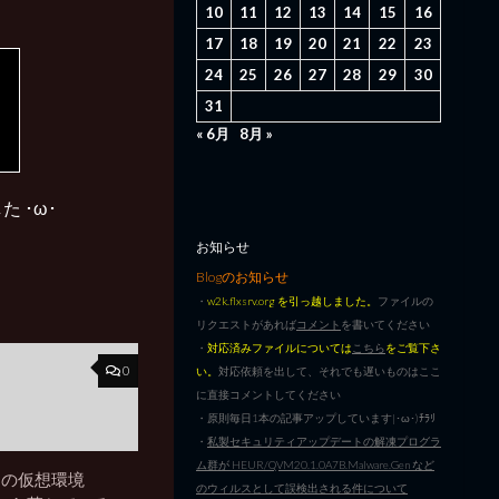
10
11
12
13
14
15
16
17
18
19
20
21
22
23
24
25
26
27
28
29
30
31
« 6月
8月 »
た ･ω･
お知らせ
Blogのお知らせ
・
w2k.flxsrv.org を引っ越しました。
ファイルの
リクエストがあれば
コメント
を書いてください
・
対応済みファイルについては
こちら
をご覧下さ
0
い。
対応依頼を出して、それでも遅いものはここ
に直接コメントしてください
・原則毎日1本の記事アップしています|･ω･)ﾁﾗﾘ
・
私製セキュリティアップデートの解凍プログラ
ム群が HEUR/QVM20.1.0A7B.Malware.Gen など
 10の仮想環境
のウィルスとして誤検出される件について