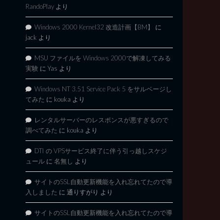
RandoPlay
より
Windows 2000 Kernel32 改造計画【BM】
に
jack
より
MSU ファイルを Windows 2000で解凍してみる
実験
に
Yas
より
Windows NT 3.51 Service Pack 5 をサルベージし
てみた
に
kouka
より
レンタルサーバーのレスポンスが悪すぎるので
調べてみた
に
kouka
より
DTI の VPSサービス終了に伴う引っ越しスケジ
ュール
に
名無し
より
サイトのSSL自動更新機能を入れ忘れてたので導
入しました
に
通りすがり
より
サイトのSSL自動更新機能を入れ忘れてたので導