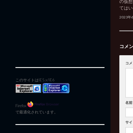
の仮想化
てはい
2023年
コメ
コメ
このサイトはIE5.x/IE6
名前
Firefox
で最適化されています。
サイ