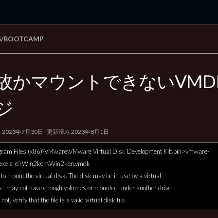
/BOOTCAMP
rd Edition
Windows 2000 tunes up blog
故かマウントできないVMD
ジ
み
2023年7月30日
· 更新済み
2023年8月1日
gram Files (x86)\VMware\VMware Virtual Disk Development Kit\bin>vmware-
exe z: e:\Win2ken\Win2ken.vmdk
to mount the virtual disk. The disk may be in use by a virtual
e, may not have enough volumes or mounted under another drive
If not, verify that the file is a valid virtual disk file.