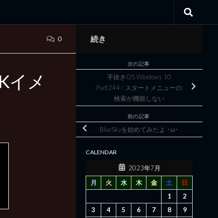
続き
0
次の記事
Kイメ
手抜きOS Windows 10
Part244 / スタートメニューの
検索が機能しない
前の記事
BlueSkyを始めてみたよ ･ω･
CALENDAR
2023年7月
月
火
水
木
金
土
日
1
2
3
4
5
6
7
8
9