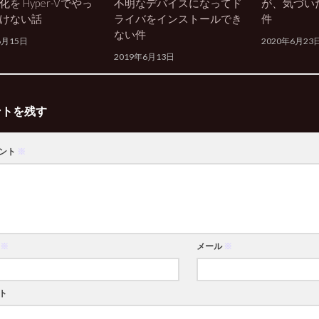
を Hyper-Vでやっ
不明なデバイスになってド
が、気づい
けない話
ライバをインストールでき
件
ない件
6月15日
2020年6月23
2019年6月13日
ントを残す
ント
※
※
メール
※
ト