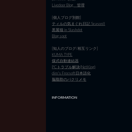
Livedoor Blog 管理
[個人ブログ別館]
ティルの気まぐれ日記 SeasonII
黒翼猫 in Slashdot
Blog spot
[知人のブログ/相互リンク]
KUMA TYPE
煤式自動連結器
PCトラブル解決(NetKing)
dim's Freesoft日本語化
脳脂肪のパクリメモ
INFORMATION