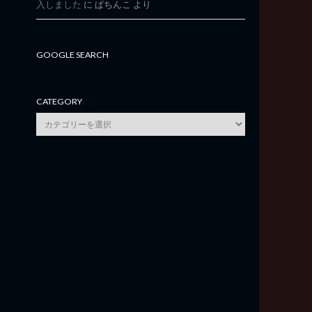
入しました
に
ぱちんこ
より
GOOGLE SEARCH
CATEGORY
category