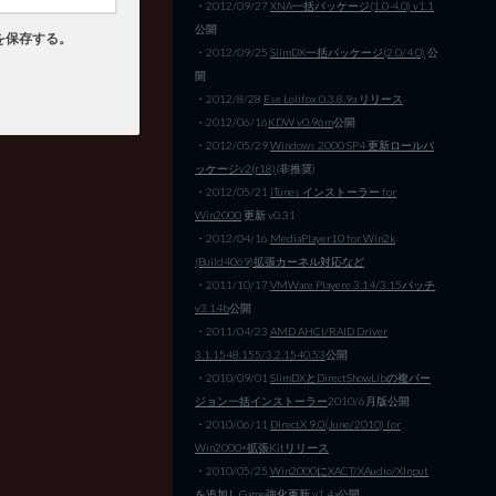
・2012/09/27
XNA一括パッケージ(1.0-4.0) v1.1
公開
を保存する。
・2012/09/25
SlimDX一括パッケージ(2.0/4.0)
公
開
・2012/8/28
Ese Lolifox 0.3.8.9a リリース
・2012/06/16
KDW v0.96m
公開
・2012/05/29
Windows 2000 SP4 更新ロールパ
ッケージv2(r18)
(非推奨)
・2012/05/21
iTunes インストーラー for
Win2000
更新 v0.31
・2012/04/16
MediaPlayer10 for Win2k
(Build4069)拡張カーネル対応など
・2011/10/17
VMWare Playere 3.14/3.15パッチ
v3.14b
公開
・2011/04/23
AMD AHCI/RAID Driver
3.1.1548.155/3.2.1540.53
公開
・2010/09/01
SlimDXとDirectShowLibの複バー
ジョン一括インストーラー
2010/6月版公開
・2010/06/11
DirectX 9.0(June/2010) for
Win2000+拡張Kitリリース
・2010/05/25
Win2000にXACT/XAudio/XInput
を追加しGame強化
更新 v1.4a公開