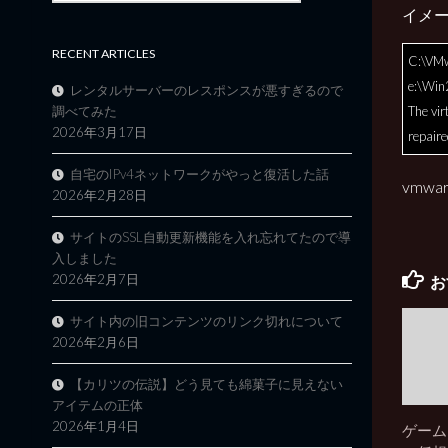
イメ
RECENT ARTICLES
C:\VMw
e:\Wi
レンタルサーバーのレスポンスが悪すぎるので
The vi
調べてみた
2026年3月17日
repaire
自宅のIPv4ネットワークがやっと復活した話
vmwa
2026年2月28日
サイトのSSL自動更新機能を入れ忘れてたので導
入しました
2026年2月7日
お
サイト内の旧コンテンツのリンク切れについて
2026年2月6日
【カリツの伝説】どう見ても綿菓子に見えない
アイテムの正体
2026年1月4日
ゲーム目