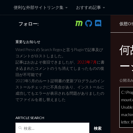
便利な外部サイトリンク集
おすすめ記事
コンテンツへスキップ
フォロー:
仮想OS
黒翼猫のコンピュータ日記 3
重要なお知らせ
何
Word Press の Search Regexと言うPluginで記事及び
コメントがロストしました。
ー
記事はおおよそ復旧できましたが、
2023年7月
に書
き込まれたコメントのうち消えてしまったものの復
旧が不可能です
公開済
2023年5月のルート証明書の更新プログラムのイン
ストールチェックに不具合があり、インストールに
C:\Pro
成功してもエラーが表示される問題がありましたの
でファイルを差し替えました
mount.
Unable 
machin
ARTICLE SEARCH
letter. 
検
索: