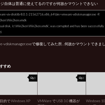
ージ自体は普通に使えてるのですが何故かマウントできない
are-vix-disklib-8.0.1-21562716.x86_64\bin>vmware-vdiskmanager.exe -R
n2ken\Win2ken.vmdk
rtual disk, ‘e:\Win2ken\Win2ken.vmdk’, was corrupted and has been successfully
d.
re-vdiskmanager.exeで修復してみた所…何故かマウントできまし
すすめ
0
0
的で Windows XP
VMWare で USB 3.0 機器が
Windows