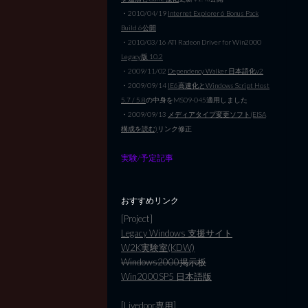
・2010/04/19
Internet Explorer 6 Bonus Pack
Build 6公開
・2010/03/16 ATI Radeon Driver for Win2000
Legacy版 10.2
・2009/11/02
Dependency Walker 日本語化v2
・2009/09/14
IE6高速化とWindows Script Host
5.7 / 5.8
の中身をMS09-045適用しました
・2009/09/13
メディアタイプ変更ソフト(EISA
構成を読む)
リンク修正
実験/予定記事
おすすめリンク
[Project]
Legacy Windows 支援サイト
W2K実験室(KDW)
Windows2000掲示板
Win2000SP5 日本語版
[Livedoor専用]