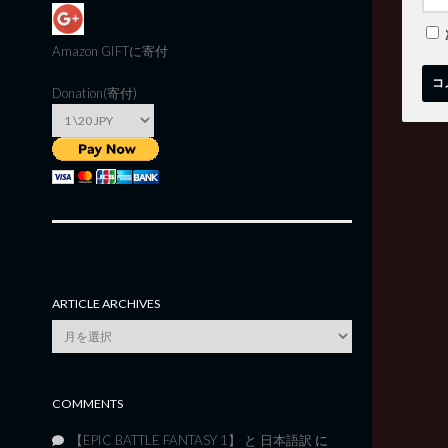
Amazon GIFT
に寄付
Donation(寄付)
ARTICLE ARCHIVES
Article
Archives
COMMENTS
【EPIC BATTLE FANTASY 1】 と 日本語訳
に