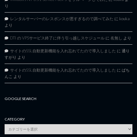
り
レンタルサーバーのレスポンスが悪すぎるので調べてみた
に
kouka
より
DTI の VPSサービス終了に伴う引っ越しスケジュール
に
名無し
より
サイトのSSL自動更新機能を入れ忘れてたので導入しました
に
通り
すがり
より
サイトのSSL自動更新機能を入れ忘れてたので導入しました
に
ぱち
んこ
より
GOOGLE SEARCH
CATEGORY
category