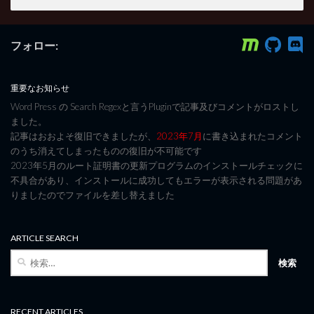
フォロー:
重要なお知らせ
Word Press の Search Regexと言うPluginで記事及びコメントがロストし
ました。
記事はおおよそ復旧できましたが、
2023年7月
に書き込まれたコメント
のうち消えてしまったものの復旧が不可能です
2023年5月のルート証明書の更新プログラムのインストールチェックに
不具合があり、インストールに成功してもエラーが表示される問題があ
りましたのでファイルを差し替えました
ARTICLE SEARCH
検
索:
RECENT ARTICLES