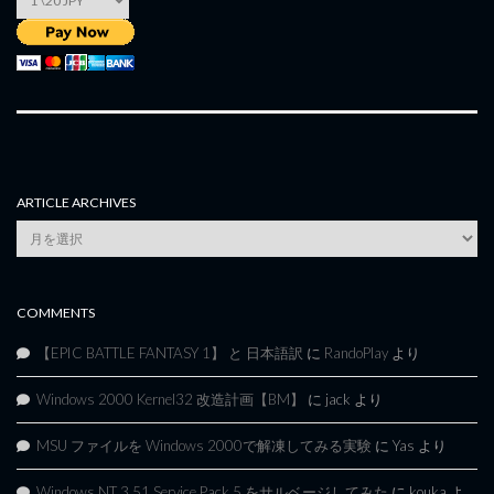
ARTICLE ARCHIVES
Article
Archives
COMMENTS
【EPIC BATTLE FANTASY 1】 と 日本語訳
に
RandoPlay
より
Windows 2000 Kernel32 改造計画【BM】
に
jack
より
MSU ファイルを Windows 2000で解凍してみる実験
に
Yas
より
Windows NT 3.51 Service Pack 5 をサルベージしてみた
に
kouka
よ