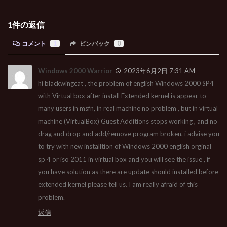
1件の返信
コメント
1
ピンバック
0
Windows 2000 Warrior
2023年6月2日 7:31 AM
hi blackwingcat , the problem of english Windows 2000 SP4
with Virtual box after install Extended kernel is appear to
many users in msfn, in real machine no problem , but in virtual
machine (VirtualBox) Guest Additions stops working , and no
drag and drop and add/remove program broken. i advise you
to try with new installtion of Windows 2000 english orginal
sp 4 or iso 2011 in virtual box and you will see the issue , if
you have solution as there are update should installed before
extended kernel please tell us. I am really afraid of this
problem.
返信