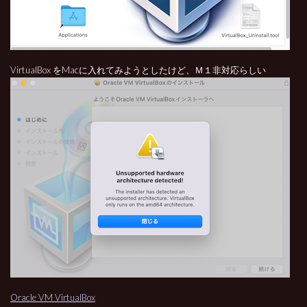
VirtualBox をMacに入れてみようとしたけど、Ｍ１非対応らしい
Oracle VM VirtualBox