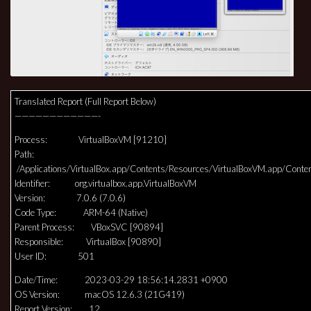
Translated Report (Full Report Below)
————————————-
Process: VirtualBoxVM [91210]
Path:
/Applications/VirtualBox.app/Contents/Resources/VirtualBoxVM.app/Cont
Identifier: org.virtualbox.app.VirtualBoxVM
Version: 7.0.6 (7.0.6)
Code Type: ARM-64 (Native)
Parent Process: VBoxSVC [90894]
Responsible: VirtualBox [90890]
User ID: 501
Date/Time: 2023-03-29 18:56:14.2831 +0900
OS Version: macOS 12.6.3 (21G419)
Report Version: 12