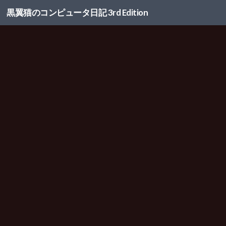
黒翼猫のコンピュータ日記 3rd Edition
コンテンツへスキップ