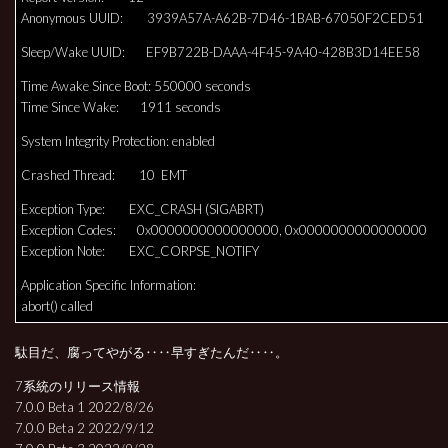
Anonymous UUID: 3939A57A-A62B-7D46-1BAB-67050F2CED51
Sleep/Wake UUID: EF9B722B-DAAA-4F45-9A40-428B3D14EE58
Time Awake Since Boot: 550000 seconds
Time Since Wake: 1911 seconds
System Integrity Protection: enabled
Crashed Thread: 10 EMT
Exception Type: EXC_CRASH (SIGABRT)
Exception Codes: 0x0000000000000000, 0x0000000000000000
Exception Note: EXC_CORPSE_NOTIFY
Application Specific Information:
abort() called
駄目だ、腐ってやがる‥‥早すぎたんだ‥‥。
7系統のリリース情報
7.0.0 Beta 1 2022/8/26
7.0.0 Beta 2 2022/9/12