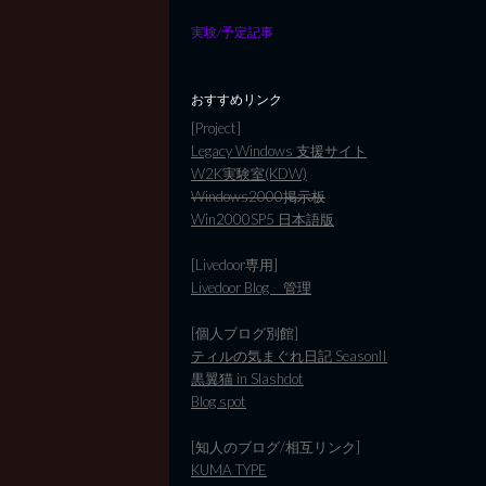
実験/予定記事
おすすめリンク
[Project]
Legacy Windows 支援サイト
W2K実験室(KDW)
Windows2000掲示板
Win2000SP5 日本語版
[Livedoor専用]
Livedoor Blog 管理
[個人ブログ別館]
ティルの気まぐれ日記 SeasonII
黒翼猫 in Slashdot
Blog spot
[知人のブログ/相互リンク]
KUMA TYPE