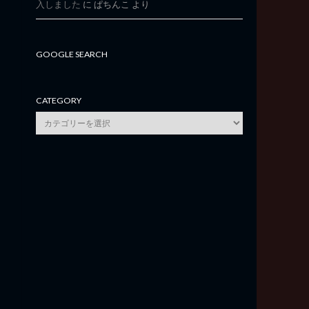
入しました
に
ぱちんこ
より
GOOGLE SEARCH
CATEGORY
category