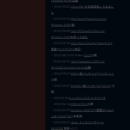
Extended Kernel公開
・2013/10/22
Ultra VNC を日本語化してみまし
た
・2013/05/20
iPod Touch/iPhone Driver for
Windows 2000(改)
・2013/04/08
Intel HD Graphic Driver for
Windows 2000を作ってみた
・2013/01/18
Intel Matrix Storage Manager 8.9
更新(PCH/PCHM 対応)
・2023/08/15 PE Maker
v0.83
公開
・2022/02/13
.Net Framework 3.5SP1 for
Win2000 Extended Kernel公開
・2012/09/27
XNA一括パッケージ(1.0-4.0) v1.1
公開
・2012/09/25
SlimDX一括パッケージ(2.0/4.0)
公
開
・2012/8/28
Ese Lolifox 0.3.8.9a リリース
・2012/06/16
KDW v0.96m
公開
・2012/05/29
Windows 2000 SP4 更新ロールパ
ッケージv2(r18)
(非推奨)
・2012/05/21
iTunes インストーラー for
Win2000
更新 v0.31