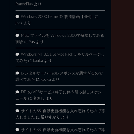
RandoPlay
より
Windows 2000 Kernel32 改造計画【BM】
に
jack
より
MSU ファイルを Windows 2000で解凍してみる
実験
に
Yas
より
Windows NT 3.51 Service Pack 5 をサルベージし
てみた
に
kouka
より
レンタルサーバーのレスポンスが悪すぎるので
調べてみた
に
kouka
より
DTI の VPSサービス終了に伴う引っ越しスケジ
ュール
に
名無し
より
サイトのSSL自動更新機能を入れ忘れてたので導
入しました
に
通りすがり
より
サイトのSSL自動更新機能を入れ忘れてたので導