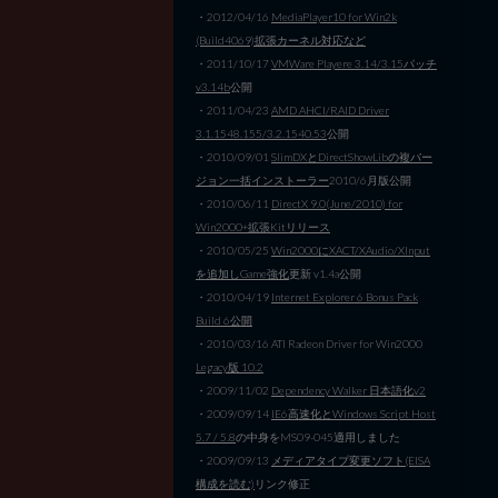
・2012/04/16
MediaPlayer10 for Win2k
(Build4069)拡張カーネル対応など
・2011/10/17
VMWare Playere 3.14/3.15パッチ
v3.14b
公開
・2011/04/23
AMD AHCI/RAID Driver
3.1.1548.155/3.2.1540.53
公開
・2010/09/01
SlimDXとDirectShowLibの複バー
ジョン一括インストーラー
2010/6月版公開
・2010/06/11
DirectX 9.0(June/2010) for
Win2000+拡張Kitリリース
・2010/05/25
Win2000にXACT/XAudio/XInput
を追加しGame強化
更新 v1.4a公開
・2010/04/19
Internet Explorer 6 Bonus Pack
Build 6公開
・2010/03/16 ATI Radeon Driver for Win2000
Legacy版 10.2
・2009/11/02
Dependency Walker 日本語化v2
・2009/09/14
IE6高速化とWindows Script Host
5.7 / 5.8
の中身をMS09-045適用しました
・2009/09/13
メディアタイプ変更ソフト(EISA
構成を読む)
リンク修正