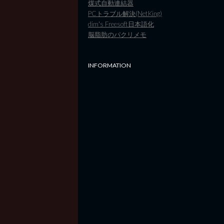
煤式自動連結器
PCトラブル解決(NetKing)
dim's Freesoft日本語化
脳脂肪のパクリメモ
INFORMATION