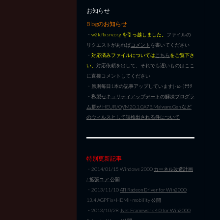
お知らせ
Blogのお知らせ
・
w2k.flxsrv.org を引っ越しました。
ファイルの
リクエストがあれば
コメント
を書いてください
・
対応済みファイルについては
こちら
をご覧下さ
い。
対応依頼を出して、それでも遅いものはここ
に直接コメントしてください
・原則毎日1本の記事アップしています|･ω･)ﾁﾗﾘ
・
私製セキュリティアップデートの解凍プログラ
ム群が HEUR/QVM20.1.0A7B.Malware.Gen など
のウィルスとして誤検出される件について
特別更新記事
・2014/01/15 Windows 2000
カーネル改造計画
/ 拡張コア
公開
・2013/11/10
ATI Radeon Driver for Win2000
13.4 AGPFix+HDMI+mobility 公開
・2013/10/28
.Net Framework 4.0 for Win2000