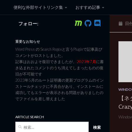
便利な外部サイトリンク集
おすすめ記事
コンテンツへスキップ
フォロー:
日
黒翼猫のコンピュータ日記 3
重要なお知らせ
Word Press の Search Regexと言うPluginで記事及び
コメントがロストしました。
記事はおおよそ復旧できましたが、
2023年7月
に書
き込まれたコメントのうち消えてしまったものの復
旧が不可能です
2023年5月のルート証明書の更新プログラムのイン
ストールチェックに不具合があり、インストールに
WINDO
成功してもエラーが表示される問題がありましたの
【ネタ】
でファイルを差し替えました
Cra
Windows
ARTICLE SEARCH
検
索: