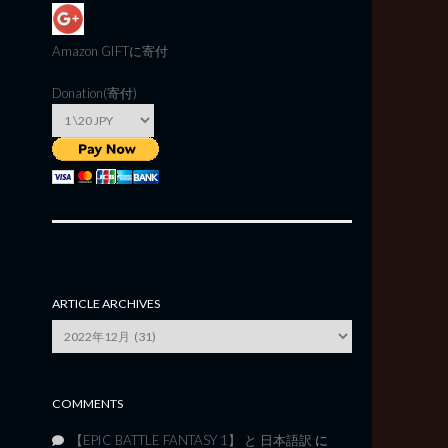
Amazon GIFT
に寄付
Donation(寄付)
ARTICLE ARCHIVES
Article
Archives
COMMENTS
【EPIC BATTLE FANTASY 1】 と 日本語訳
に