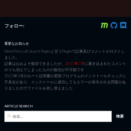
フォロー:
重要なお知らせ
Word Press の Search Regexと言うPluginで記事及びコメントがロストし
ました。
記事はおおよそ復旧できましたが、
2023年7月
に書き込まれたコメント
のうち消えてしまったものの復旧が不可能です
2023年5月のルート証明書の更新プログラムのインストールチェックに
不具合があり、インストールに成功してもエラーが表示される問題があ
りましたのでファイルを差し替えました
ARTICLE SEARCH
検
索: