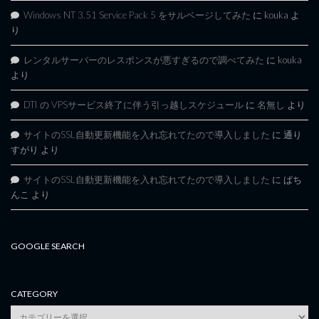
Windows NT 3.51 Service Pack 5 をサルベージしてみた
に
kouka
よ
り
レンタルサーバーのレスポンスが悪すぎるので調べてみた
に
kouka
より
DTI の VPSサービス終了に伴う引っ越しスケジュール
に
名無し
より
サイトのSSL自動更新機能を入れ忘れてたので導入しました
に
通り
すがり
より
サイトのSSL自動更新機能を入れ忘れてたので導入しました
に
ぱち
んこ
より
GOOGLE SEARCH
CATEGORY
category