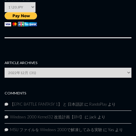
ARTICLE ARCHIVES
Article
Archives
COMMENTS
【EPIC BATTLE FANTASY 1】 と 日本語訳
に
RandoPlay
より
Windows 2000 Kernel32 改造計画【BM】
に
jack
より
MSU ファイルを Windows 2000で解凍してみる実験
に
Yas
より