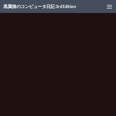
黒翼猫のコンピュータ日記 3rd Edition
コンテンツへスキップ