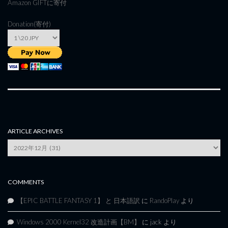
Amazon GIFT
に寄付
Donation(寄付)
ARTICLE ARCHIVES
Article
Archives
COMMENTS
【EPIC BATTLE FANTASY 1】 と 日本語訳
に
RandoPlay
より
Windows 2000 Kernel32 改造計画【BM】
に
jack
より