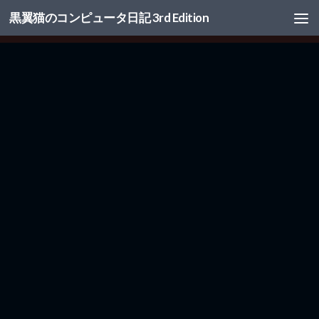
黒翼猫のコンピュータ日記 3rd Edition
コンテンツへスキップ