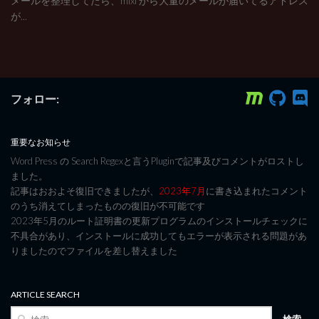
メールを整理してたら、mixi から大量のメールが届いてるアドレス
が...
フォロー:
重要なお知らせ
Word Press の Search Regexと言うPluginで記事及びコメントがロストし
ました。
記事はおおよそ復旧できましたが、
2023年7月
に書き込まれたコメント
のうち消えてしまったものの復旧が不可能です
2023年5月のルート証明書の更新プログラムのインストールチェックに
不具合があり、インストールに成功してもエラーが表示される問題があ
りましたのでファイルを差し替えました
ARTICLE SEARCH
検