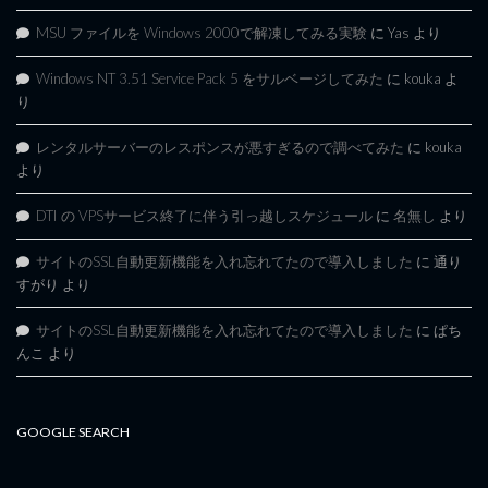
MSU ファイルを Windows 2000で解凍してみる実験
に
Yas
より
Windows NT 3.51 Service Pack 5 をサルベージしてみた
に
kouka
よ
り
レンタルサーバーのレスポンスが悪すぎるので調べてみた
に
kouka
より
DTI の VPSサービス終了に伴う引っ越しスケジュール
に
名無し
より
サイトのSSL自動更新機能を入れ忘れてたので導入しました
に
通り
すがり
より
サイトのSSL自動更新機能を入れ忘れてたので導入しました
に
ぱち
んこ
より
GOOGLE SEARCH