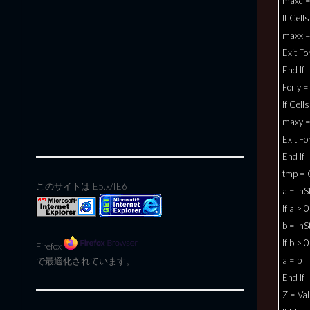
maxc =
If Cell
maxx =
Exit Fo
End If
For y 
If Cell
maxy =
Exit Fo
End If
tmp = C
このサイトはIE5.x/IE6
a = InS
If a > 
b = InSt
If b > 
Firefox
a = b
で最適化されています。
End If
Z = Val