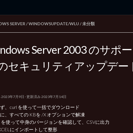
OWS SERVER
/
WINDOWSUPDATE/WLU
/
未分類
rd Edition
Windows 2000 tunes up blog
ndows Server 2003 のサ
のセキュリティアップデー
み
2023年7月9日
· 更新済み
2023年7月14日
ず、curl を使って一括でダウンロード
に、すべての KBを /X オプションで解凍
fi を使って中身のバージョンを確認して、CSVに出力
XCELにインポートして整形