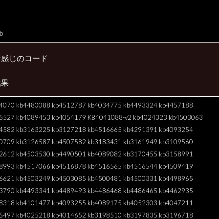
b
な感じのコード
結果
4070 kb4480088 kb4512787 kb4034775 kb4493324 kb4457188
5527 kb4089453 kb4054179 KB4041088-v2 kb4024323 kb4503063
4582 kb3163225 kb3127218 kb4516665 kb4291391 kb4093254
0709 kb3126587 kb4507582 kb3183431 kb3161949 kb3109560
2612 kb4503530 kb4490501 kb4089082 kb3170455 kb3158991
8993 kb4517066 kb4516878 kb4516565 kb4516544 kb4509419
6621 kb4503249 kb4503085 kb4500481 kb4500331 kb4498965
3790 kb4493341 kb4489493 kb4486468 kb4486465 kb4462935
8318 kb4101477 kb4093255 kb4089175 kb4052303 kb4047211
5497 kb4025218 kb4014652 kb3198510 kb3197835 kb3196718