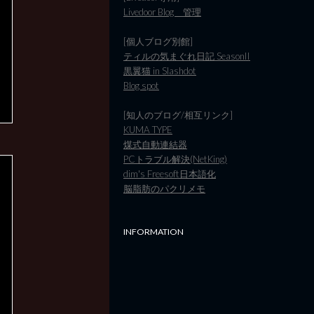
Livedoor Blog 管理
[個人ブログ別館]
ティルの気まぐれ日記 SeasonII
黒翼猫 in Slashdot
Blog spot
[知人のブログ/相互リンク]
KUMA TYPE
煤式自動連結器
PCトラブル解決(NetKing)
dim's Freesoft日本語化
脳脂肪のパクリメモ
INFORMATION