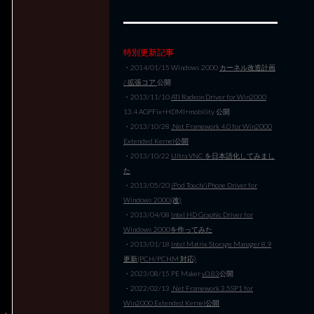
特別更新記事
・2014/01/15 Windows 2000
カーネル改造計画
/ 拡張コア
公開
・2013/11/10
ATI Radeon Driver for Win2000
13.4 AGPFix+HDMI+mobility 公開
・2013/10/28
.Net Framework 4.0 for Win2000
Extended Kernel公開
・2013/10/22
Ultra VNC を日本語化してみまし
た
・2013/05/20
iPod Touch/iPhone Driver for
Windows 2000(改)
・2013/04/08
Intel HD Graphic Driver for
Windows 2000を作ってみた
・2013/01/18
Intel Matrix Storage Manager 8.9
更新(PCH/PCHM 対応)
・2023/08/15 PE Maker
v0.83
公開
・2022/02/13
.Net Framework 3.5SP1 for
Win2000 Extended Kernel公開