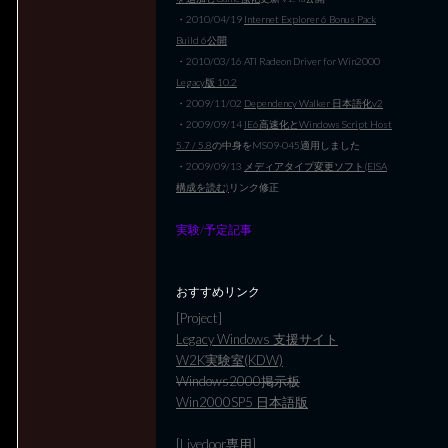
・2010/04/19
Internet Explorer 6 Bonus Pack
Build 6公開
・2010/03/16 ATI Radeon Driver for Win2000
Legacy版 10.2
・2009/11/02
Dependency Walker 日本語化v2
・2009/09/14
IE6高速化とWindows Script Host
5.7 / 5.8
の中身をMS09-045適用しました
・2009/09/13
メディアタイプ変更ソフト(EISA
構成を読む)
リンク修正
実験/予定記事
おすすめリンク
[Project]
Legacy Windows 支援サイト
W2K実験室(KDW)
Windows2000掲示板
Win2000SP5 日本語版
[Livedoor専用]