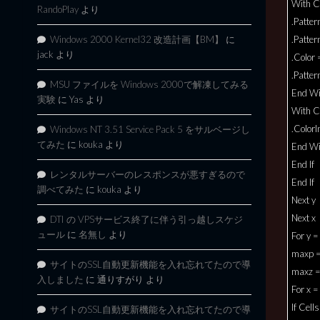
With Ce
RandoPlay
より
.Patter
Windows 2000 Kernel32 改造計画【BM】
に
.Patter
jack
より
.Color
.Patte
MSU ファイルを Windows 2000で解凍してみる
End Wi
実験
に
Yas
より
With Ce
.ColorI
Windows NT 3.51 Service Pack 5 をサルベージし
てみた
に
kouka
より
End Wi
End If
レンタルサーバーのレスポンスが悪すぎるので
End If
調べてみた
に
kouka
より
Next y
Next x
DTI の VPSサービス終了に伴う引っ越しスケジ
ュール
に
名無し
より
For y =
maxp =
サイトのSSL自動更新機能を入れ忘れてたので導
maxz =
入しました
に
通りすがり
より
For x =
If Cell
サイトのSSL自動更新機能を入れ忘れてたので導