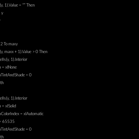
s(y, 1).Value = “” Then
 y
r
 2 To maxy
s(y, maxx + 1).Value > 0 Then
lls(y, 1).Interior
n = xlNone
rnTintAndShade = 0
th
lls(y, 1).Interior
n = xlSolid
nColorIndex = xlAutomatic
 = 65535
rnTintAndShade = 0
th