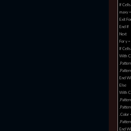
If Cell
maxy =
Exit Fo
End If
Next
For y =
If Cell
With Ce
.Patter
.Patte
End Wi
Else
With Ce
.Patter
.Patter
.Color
.Patte
End Wi