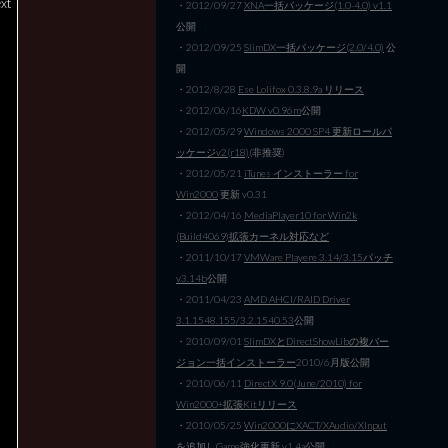
xt
・2012/09/27
XNA一括パッケージ(1.0-4.0) v1.1
公開
・2012/09/25
SlimDX一括パッケージ(2.0/4.0)
公
開
・2012/8/28
Ese Lolifox 0.3.8.9a リリース
・2012/06/16
KDW v0.96m
公開
・2012/05/29
Windows 2000 SP4 更新ロールパ
ッケージv2(r18)
(非推奨)
・2012/05/21
iTunes インストーラー for
Win2000
更新 v0.31
・2012/04/16
MediaPlayer10 for Win2k
(Build4069)拡張カーネル対応など
・2011/10/17
VMWare Playere 3.14/3.15パッチ
v3.14b
公開
・2011/04/23
AMD AHCI/RAID Driver
3.1.1548.155/3.2.1540.53
公開
・2010/09/01
SlimDXとDirectShowLibの複バー
ジョン一括インストーラー
2010/6月版公開
・2010/06/11
DirectX 9.0(June/2010) for
Win2000+拡張Kitリリース
・2010/05/25
Win2000にXACT/XAudio/XInput
を追加しGame強化
更新 v1.4a公開