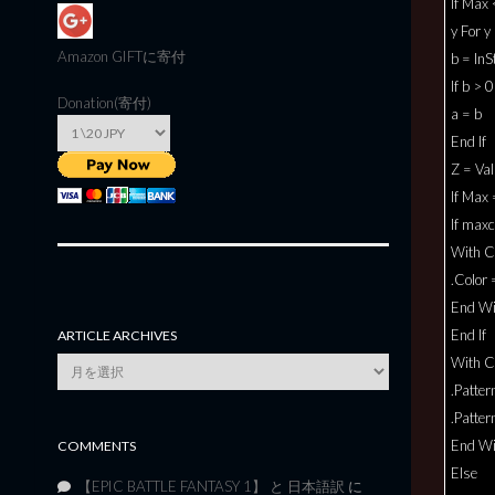
If Max
y For y
Amazon GIFT
に寄付
b = InSt
If b > 
Donation(寄付)
a = b
End If
Z = Val
If Max
If max
With Ce
.Color
End Wi
End If
ARTICLE ARCHIVES
With Ce
Article
Archives
.Patter
.Patte
End Wi
COMMENTS
Else
【EPIC BATTLE FANTASY 1】 と 日本語訳
に