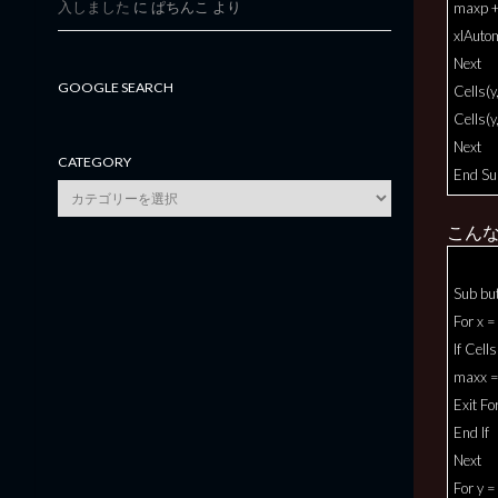
入しました
に
ぱちんこ
より
maxp + 
xlAutom
Next
GOOGLE SEARCH
Cells(y
Cells(y
Next
CATEGORY
End Su
category
こん
Sub bu
For x 
If Cell
maxx =
Exit Fo
End If
Next
For y 