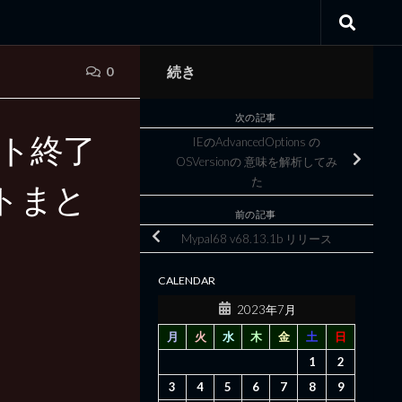
続き
0
次の記事
ポート終了
IEのAdvancedOptions の
OSVersionの 意味を解析してみ
た
トまと
前の記事
Mypal68 v68.13.1b リリース
CALENDAR
2023年7月
月
火
水
木
金
土
日
1
2
3
4
5
6
7
8
9