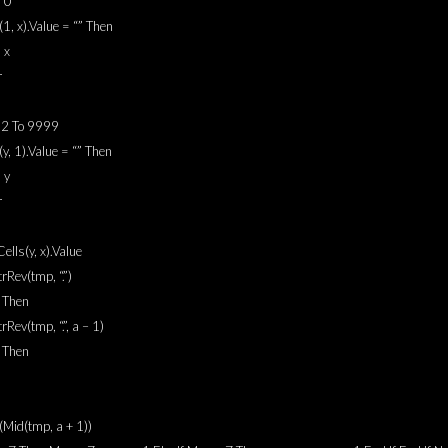
 0
s(1, x).Value = “” Then
 x
r
= 2 To 9999
s(y, 1).Value = “” Then
 y
r
ells(y, x).Value
trRev(tmp, “.”)
0 Then
rRev(tmp, “.”, a – 1)
0 Then
(Mid(tmp, a + 1))