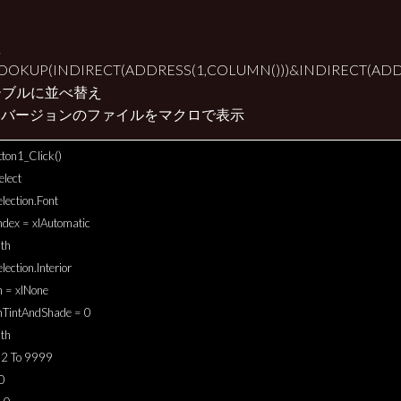
数
OKUP(INDIRECT(ADDRESS(1,COLUMN()))&INDIRECT(ADDRESS(R
ーブルに並べ替え
古いバージョンのファイルをマクロで表示
tton1_Click()
elect
lection.Font
ndex = xlAutomatic
th
lection.Interior
n = xlNone
rnTintAndShade = 0
th
= 2 To 9999
0