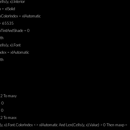
lls(y, x).Interior
n = xlSolid
nColorIndex = xlAutomatic
 = 65535
rnTintAndShade = 0
th
lls(y, x).Font
ndex = xlAutomatic
th
 2 To maxy
 0
 0
 2 To maxx
s(y, x).Font.ColorIndex <> xlAutomatic And Len(Cells(y, x).Value) > 0 Then maxp =