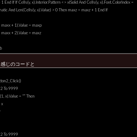
1 End If If Cells(y, x).Interior.Pattern <> xlSolid And Cells(y, x).Font.ColorIndex =
atic And Len(Cells(y, x).Value) > 0 Then maxz = maxz + 1 End If
, maxx + 1).Value = maxp
, maxx + 2).Value = maxz
b
な感じのコードと
tton2_Click()
= 2 To 9999
s(1, x).Value = “” Then
 x
r
= 2 To 9999