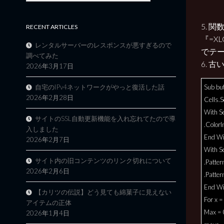
5. 関
RECENT ARTICLES
『=XLO
レンタルサーバーのレスポンスが悪すぎるので
でテ
調べてみた
6. 
2026年3月17日
自宅のIPv4ネットワークがやっと復活した話
Sub bu
2026年2月28日
Cells.S
With Se
サイトのSSL自動更新機能を入れ忘れてたので導
.ColorI
入しました
End Wi
2026年2月7日
With Se
サイト内の旧コンテンツのリンク切れについて
.Patter
2026年2月6日
.Patte
End Wi
【カリツの伝説】どう見ても綿菓子に見えない
For x 
アイテムの正体
Max = 
2026年1月4日