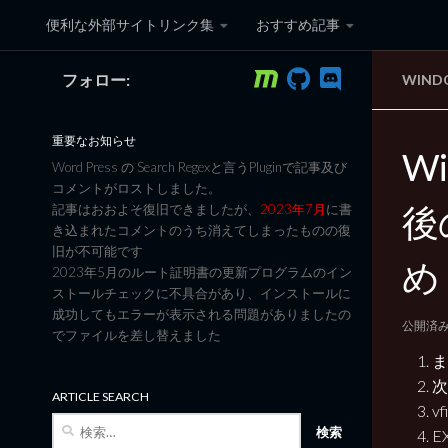
便利な外部サイトリンク集
おすすめ記事
コンテンツへスキップ
フォロー:
WIND
黒翼猫のコンピュータ日記 3
重要なお知らせ
Wi
Word Press の Search Regexと言うPluginで記事及び
コメントがロストしました。
後
記事はおおよそ復旧できましたが、
2023年7月
に書
き込まれたコメントのうち消えてしまったものの復
旧が不可能です
め
2023年5月のルート証明書の更新プログラムのイン
ストールチェックに不具合があり、インストールに
成功してもエラーが表示される問題がありましたの
公開済
でファイルを差し替えました
ま
次
ARTICLE SEARCH
v
検
E
索: