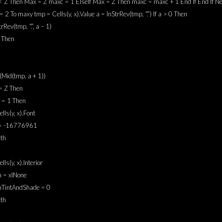
 < Z Then Max = Z maxc = 1 ElseIf Max = Z Then maxc = maxc + 1 End If End If Ne
 = 2 To maxy tmp = Cells(y, x).Value a = InStrRev(tmp, “.”) If a > 0 Then
rRev(tmp, “.”, a – 1)
0 Then
(Mid(tmp, a + 1))
 = Z Then
c = 1 Then
lls(y, x).Font
 = -16776961
th
lls(y, x).Interior
n = xlNone
rnTintAndShade = 0
th