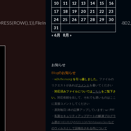
10
11
12
13
14
15
16
17
18
19
20
21
22
23
24
25
26
27
28
29
30
OW(),1)),FileInfo!$A$2:$A$802&FileInfo!$C$2:$C$802,Fil
31
« 6月
8月 »
お知らせ
Blogのお知らせ
・
w2k.flxsrv.org を引っ越しました。
ファイルの
リクエストがあれば
コメント
を書いてください
・
対応済みファイルについては
こちら
をご覧下さ
い。
対応依頼を出して、それでも遅いものはここ
に直接コメントしてください
・原則毎日1本の記事アップしています|･ω･)ﾁﾗﾘ
・
私製セキュリティアップデートの解凍プログラ
ム群が HEUR/QVM20.1.0A7B.Malware.Gen など
のウィルスとして誤検出される件について