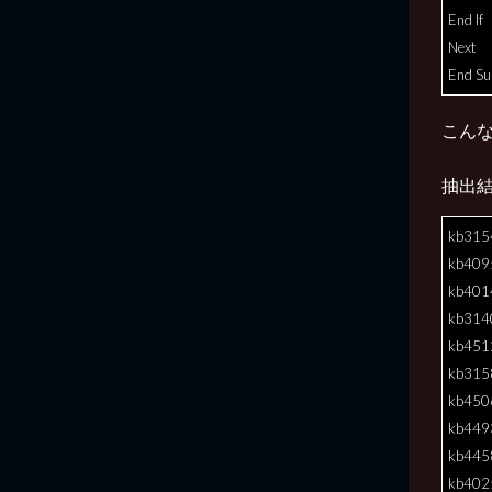
End If
Next
End Su
こん
抽出
kb315
kb409
kb401
kb314
kb451
kb315
kb450
kb449
kb445
kb402