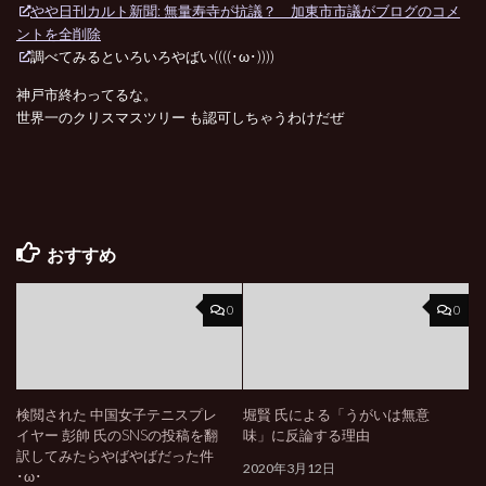
やや日刊カルト新聞: 無量寿寺が抗議？ 加東市市議がブログのコメ
ントを全削除
調べてみるといろいろやばい((((･ω･))))
神戸市終わってるな。
世界一のクリスマスツリー も認可しちゃうわけだぜ
おすすめ
0
0
検閲された 中国女子テニスプレ
堀賢 氏による「うがいは無意
イヤー 彭帥 氏のSNSの投稿を翻
味」に反論する理由
訳してみたらやばやばだった件
2020年3月12日
･ω･