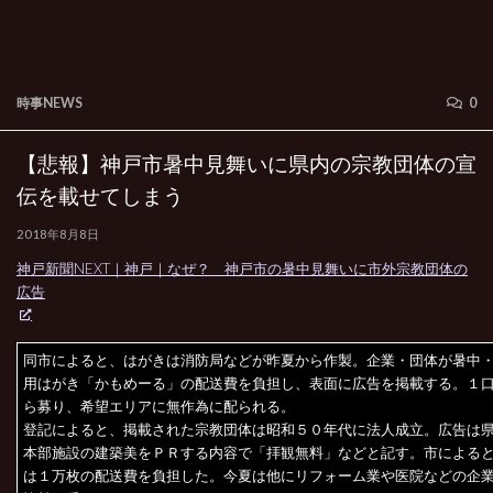
時事NEWS
0
【悲報】神戸市暑中見舞いに県内の宗教団体の宣
伝を載せてしまう
2018年8月8日
神戸新聞NEXT｜神戸｜なぜ？ 神戸市の暑中見舞いに市外宗教団体の
広告
同市によると、はがきは消防局などが昨夏から作製。企業・団体が暑中
用はがき「かもめーる」の配送費を負担し、表面に広告を掲載する。１
ら募り、希望エリアに無作為に配られる。
登記によると、掲載された宗教団体は昭和５０年代に法人成立。広告は
本部施設の建築美をＰＲする内容で「拝観無料」などと記す。市による
は１万枚の配送費を負担した。今夏は他にリフォーム業や医院などの企