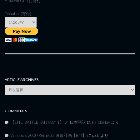
Amazon GIFT
に寄付
Donation(寄付)
ARTICLE ARCHIVES
Article
Archives
COMMENTS
【EPIC BATTLE FANTASY 1】 と 日本語訳
に
RandoPlay
より
Windows 2000 Kernel32 改造計画【BM】
に
jack
より