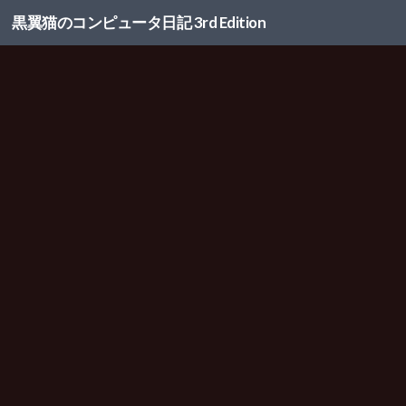
黒翼猫のコンピュータ日記 3rd Edition
コンテンツへスキップ