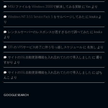
MSU ファイルを Windows 2000で解凍してみる実験
に
Yas
より
Windows NT 3.51 Service Pack 5 をサルベージしてみた
に
kouka
よ
り
レンタルサーバーのレスポンスが悪すぎるので調べてみた
に
kouka
より
DTI の VPSサービス終了に伴う引っ越しスケジュール
に
名無し
より
サイトのSSL自動更新機能を入れ忘れてたので導入しました
に
通り
すがり
より
サイトのSSL自動更新機能を入れ忘れてたので導入しました
に
ぱち
んこ
より
GOOGLE SEARCH