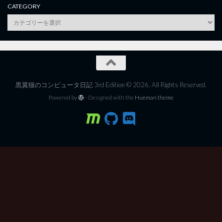
CATEGORY
category
黒翼猫のコンピュータ日記 3rd Edition © 2026. All Rights Reserved.
Powered by
- Designed with the
Hueman theme