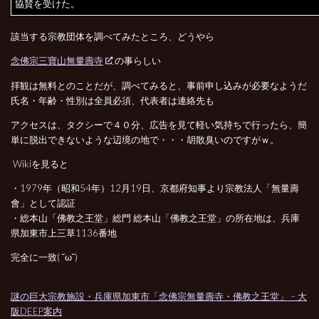
協賛を受けた。
該当する宗教団体を調べてみたところ、どうやら
念佛宗三寶山無量壽寺
の事らしい
拝観は無料とのことだが、調べてみると、事前申し込みが必要なようだ
氏名・年齢・性別は全員必須、代表者は連絡先も
アクセスは、タクシーで４０分、広告を見て軽い気持ちで行ったら、簡
単に脱出できないような辺境の地で・・・胡散臭いのですがｗ。
Wikiを見ると
・1979年（昭和54年）12月19日、京都府知事より宗教法人「無量壽
會」として認証
・総本山「佛教之王堂」総門 総本山「佛教之王堂」の所在地は、兵庫
県加東市上三草1136番地
完全に一致( ˘ω˘)
謎の巨大宗教施設・兵庫県加東市「念佛宗無量壽寺・佛教之王堂」 – 大
阪DEEP案内