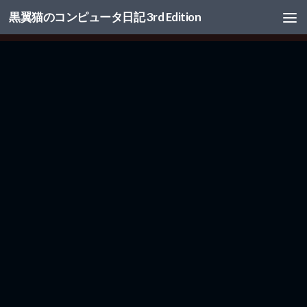
黒翼猫のコンピュータ日記 3rd Edition
コンテンツへスキップ