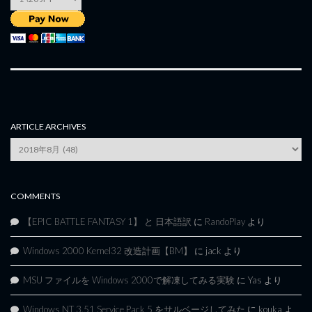
ARTICLE ARCHIVES
Article
Archives
COMMENTS
【EPIC BATTLE FANTASY 1】 と 日本語訳
に
RandoPlay
より
Windows 2000 Kernel32 改造計画【BM】
に
jack
より
MSU ファイルを Windows 2000で解凍してみる実験
に
Yas
より
Windows NT 3.51 Service Pack 5 をサルベージしてみた
に
kouka
よ