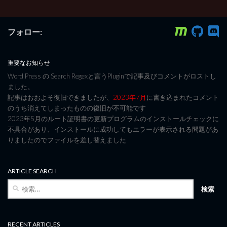
フォロー:
重要なお知らせ
Word Press の Search Regexと言うPluginで記事及びコメントがロストし
ました。
記事はおおよそ復旧できましたが、
2023年7月
に書き込まれたコメント
のうち消えてしまったものの復旧が不可能です
2023年5月のルート証明書の更新プログラムのインストールチェックに
不具合があり、インストールに成功してもエラーが表示される問題があ
りましたのでファイルを差し替えました
ARTICLE SEARCH
検
索:
RECENT ARTICLES