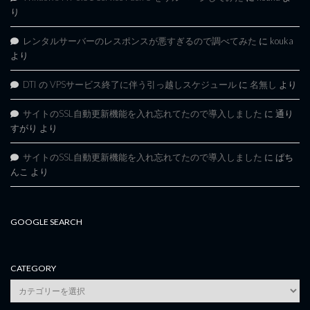
り
レンタルサーバーのレスポンスが悪すぎるので調べてみた
に
kouka
より
DTI の VPSサービス終了に伴う引っ越しスケジュール
に
名無し
より
サイトのSSL自動更新機能を入れ忘れてたので導入しました
に
通り
すがり
より
サイトのSSL自動更新機能を入れ忘れてたので導入しました
に
ぱち
んこ
より
GOOGLE SEARCH
CATEGORY
category