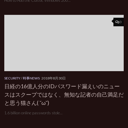
How to Add the Classic Windows 200...
0
SECURITY
/
時事NEWS
2018年8月30日
日経の16億人分のIDパスワード漏えいのニュー
スはスクープではなく、無知な記者の自己満足だ
と思う猫さん( ˘ω˘)
1.6 billion online passwords stole...