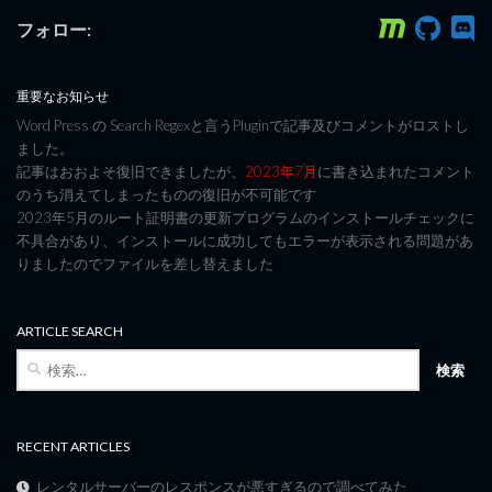
フォロー:
重要なお知らせ
Word Press の Search Regexと言うPluginで記事及びコメントがロストし
ました。
記事はおおよそ復旧できましたが、
2023年7月
に書き込まれたコメント
のうち消えてしまったものの復旧が不可能です
2023年5月のルート証明書の更新プログラムのインストールチェックに
不具合があり、インストールに成功してもエラーが表示される問題があ
りましたのでファイルを差し替えました
ARTICLE SEARCH
検
索:
RECENT ARTICLES
レンタルサーバーのレスポンスが悪すぎるので調べてみた