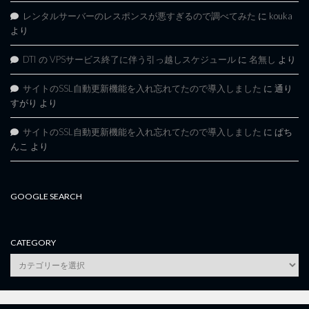
レンタルサーバーのレスポンスが悪すぎるので調べてみた
に
kouka
より
DTI の VPSサービス終了に伴う引っ越しスケジュール
に
名無し
より
サイトのSSL自動更新機能を入れ忘れてたので導入しました
に
通り
すがり
より
サイトのSSL自動更新機能を入れ忘れてたので導入しました
に
ぱち
んこ
より
GOOGLE SEARCH
CATEGORY
category