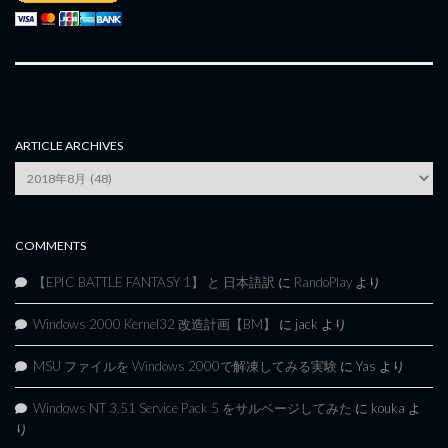
ARTICLE ARCHIVES
Article
Archives
COMMENTS
【EPIC BATTLE FANTASY 1】 と 日本語訳
に
RandoPlay
より
Windows 2000 Kernel32 改造計画【BM】
に
jack
より
MSU ファイルを Windows 2000で解凍してみる実験
に
Yas
より
Windows NT 3.51 Service Pack 5 をサルベージしてみた
に
kouka
よ
り