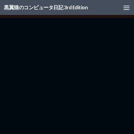
黒翼猫のコンピュータ日記 3rd Edition
コンテンツへスキップ