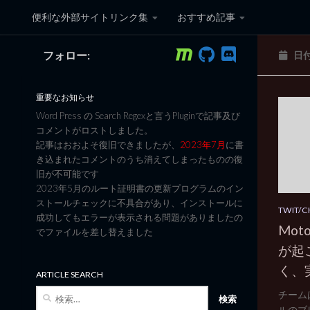
便利な外部サイトリンク集
おすすめ記事
コンテンツへスキップ
フォロー:
日
黒翼猫のコンピュータ日記 3
重要なお知らせ
Word Press の Search Regexと言うPluginで記事及び
コメントがロストしました。
記事はおおよそ復旧できましたが、
2023年7月
に書
き込まれたコメントのうち消えてしまったものの復
旧が不可能です
2023年5月のルート証明書の更新プログラムのイン
ストールチェックに不具合があり、インストールに
TWIT/
成功してもエラーが表示される問題がありましたの
Mo
でファイルを差し替えました
が起
く、
ARTICLE SEARCH
検
チーム
索:
ルのブ