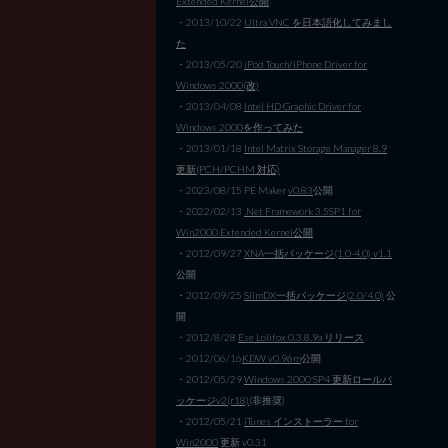
Extended Kernel公開
・2013/10/22
Ultra VNC を日本語化してみまし
た
・2013/05/20
iPod Touch/iPhone Driver for
Windows 2000(改)
・2013/04/08
Intel HD Graphic Driver for
Windows 2000を作ってみた
・2013/01/18
Intel Matrix Storage Manager 8.9
更新(PCH/PCHM 対応)
・2023/08/15 PE Maker
v0.83
公開
・2022/02/13
.Net Framework 3.5SP1 for
Win2000 Extended Kernel公開
・2012/09/27
XNA一括パッケージ(1.0-4.0) v1.1
公開
・2012/09/25
SlimDX一括パッケージ(2.0/4.0)
公
開
・2012/8/28
Ese Lolifox 0.3.8.9a リリース
・2012/06/16
KDW v0.96m
公開
・2012/05/29
Windows 2000 SP4 更新ロールパ
ッケージv2(r18)
(非推奨)
・2012/05/21
iTunes インストーラー for
Win2000
更新 v0.31