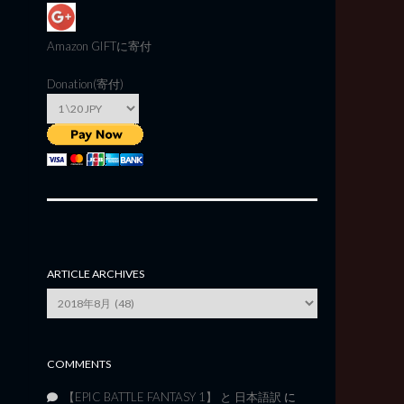
Amazon GIFT
に寄付
Donation(寄付)
ARTICLE ARCHIVES
Article
Archives
COMMENTS
【EPIC BATTLE FANTASY 1】 と 日本語訳
に