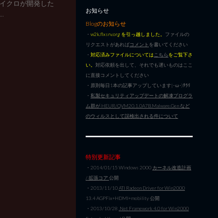
イクロが開発した
お知らせ
.
Blogのお知らせ
・
w2k.flxsrv.org を引っ越しました。
ファイルの
リクエストがあれば
コメント
を書いてください
・
対応済みファイルについては
こちら
をご覧下さ
い。
対応依頼を出して、それでも遅いものはここ
に直接コメントしてください
・原則毎日1本の記事アップしています|･ω･)ﾁﾗﾘ
・
私製セキュリティアップデートの解凍プログラ
ム群が HEUR/QVM20.1.0A7B.Malware.Gen など
のウィルスとして誤検出される件について
特別更新記事
・2014/01/15 Windows 2000
カーネル改造計画
/ 拡張コア
公開
・2013/11/10
ATI Radeon Driver for Win2000
13.4 AGPFix+HDMI+mobility 公開
・2013/10/28
.Net Framework 4.0 for Win2000