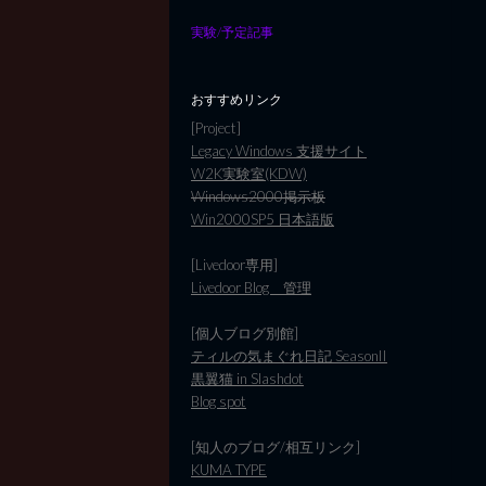
実験/予定記事
おすすめリンク
[Project]
Legacy Windows 支援サイト
W2K実験室(KDW)
Windows2000掲示板
Win2000SP5 日本語版
[Livedoor専用]
Livedoor Blog 管理
[個人ブログ別館]
ティルの気まぐれ日記 SeasonII
黒翼猫 in Slashdot
Blog spot
[知人のブログ/相互リンク]
KUMA TYPE