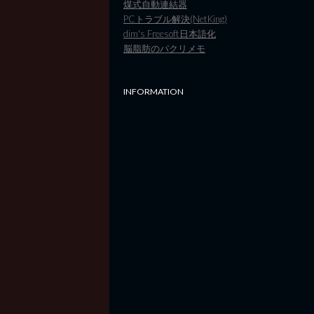
煤式自動連結器
PCトラブル解決(NetKing)
dim's Freesoft日本語化
脳脂肪のパクリメモ
INFORMATION