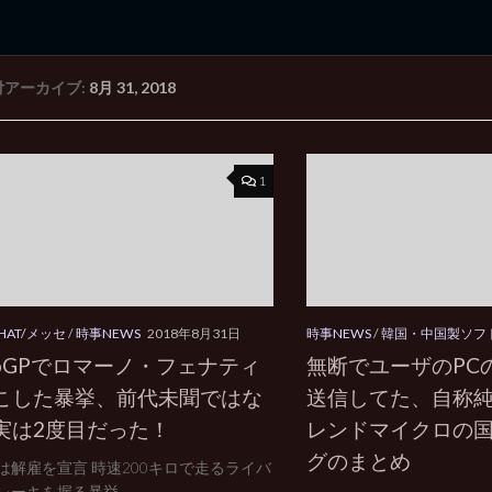
付アーカイブ:
8月 31, 2018
rd Edition
Windows 2000 tunes up blog
1
CHAT/メッセ
/
時事NEWS
2018年8月31日
時事NEWS
/
韓国・中国製ソフ
toGPでロマーノ・フェナティ
無断でユーザのPC
こした暴挙、前代未聞ではな
送信してた、自称
実は2度目だった！
レンドマイクロの
グのまとめ
は解雇を宣言 時速200キロで走るライバ
レーキを握る暴挙...