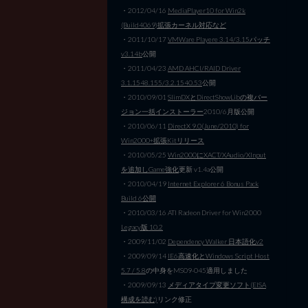
・2012/04/16
MediaPlayer10 for Win2k
(Build4069)拡張カーネル対応など
・2011/10/17
VMWare Playere 3.14/3.15パッチ
v3.14b
公開
・2011/04/23
AMD AHCI/RAID Driver
3.1.1548.155/3.2.1540.53
公開
・2010/09/01
SlimDXとDirectShowLibの複バー
ジョン一括インストーラー
2010/6月版公開
・2010/06/11
DirectX 9.0(June/2010) for
Win2000+拡張Kitリリース
・2010/05/25
Win2000にXACT/XAudio/XInput
を追加しGame強化
更新 v1.4a公開
・2010/04/19
Internet Explorer 6 Bonus Pack
Build 6公開
・2010/03/16 ATI Radeon Driver for Win2000
Legacy版 10.2
・2009/11/02
Dependency Walker 日本語化v2
・2009/09/14
IE6高速化とWindows Script Host
5.7 / 5.8
の中身をMS09-045適用しました
・2009/09/13
メディアタイプ変更ソフト(EISA
構成を読む)
リンク修正