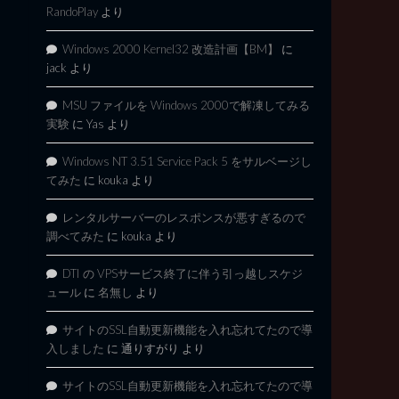
RandoPlay
より
Windows 2000 Kernel32 改造計画【BM】
に
jack
より
MSU ファイルを Windows 2000で解凍してみる
実験
に
Yas
より
Windows NT 3.51 Service Pack 5 をサルベージし
てみた
に
kouka
より
レンタルサーバーのレスポンスが悪すぎるので
調べてみた
に
kouka
より
DTI の VPSサービス終了に伴う引っ越しスケジ
ュール
に
名無し
より
サイトのSSL自動更新機能を入れ忘れてたので導
入しました
に
通りすがり
より
サイトのSSL自動更新機能を入れ忘れてたので導