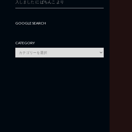
入しました
に
ぱちんこ
より
GOOGLE SEARCH
CATEGORY
category