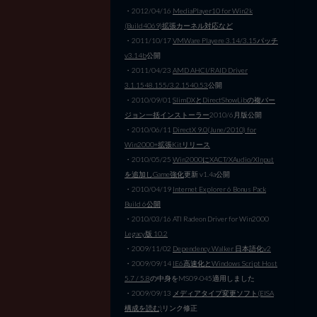
・2012/04/16
MediaPlayer10 for Win2k
(Build4069)拡張カーネル対応など
・2011/10/17
VMWare Playere 3.14/3.15パッチ
v3.14b
公開
・2011/04/23
AMD AHCI/RAID Driver
3.1.1548.155/3.2.1540.53
公開
・2010/09/01
SlimDXとDirectShowLibの複バー
ジョン一括インストーラー
2010/6月版公開
・2010/06/11
DirectX 9.0(June/2010) for
Win2000+拡張Kitリリース
・2010/05/25
Win2000にXACT/XAudio/XInput
を追加しGame強化
更新 v1.4a公開
・2010/04/19
Internet Explorer 6 Bonus Pack
Build 6公開
・2010/03/16 ATI Radeon Driver for Win2000
Legacy版 10.2
・2009/11/02
Dependency Walker 日本語化v2
・2009/09/14
IE6高速化とWindows Script Host
5.7 / 5.8
の中身をMS09-045適用しました
・2009/09/13
メディアタイプ変更ソフト(EISA
構成を読む)
リンク修正