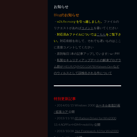
お知らせ
Blogのお知らせ
・
w2k.flxsrv.org を引っ越しました。
ファイルの
リクエストがあれば
コメント
を書いてください
・
対応済みファイルについては
こちら
をご覧下さ
い。
対応依頼を出して、それでも遅いものはここ
に直接コメントしてください
・原則毎日1本の記事アップしています|･ω･)ﾁﾗﾘ
・
私製セキュリティアップデートの解凍プログラ
ム群が HEUR/QVM20.1.0A7B.Malware.Gen など
のウィルスとして誤検出される件について
特別更新記事
・2014/01/15 Windows 2000
カーネル改造計画
/ 拡張コア
公開
・2013/11/10
ATI Radeon Driver for Win2000
13.4 AGPFix+HDMI+mobility 公開
・2013/10/28
.Net Framework 4.0 for Win2000