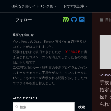
便利な外部サイトリンク集
おすすめ記事
コンテンツへスキップ
フォロー:
日
黒翼猫のコンピュータ日記 3
重要なお知らせ
Word Press の Search Regexと言うPluginで記事及び
コメントがロストしました。
記事はおおよそ復旧できましたが、
2023年7月
に書
き込まれたコメントのうち消えてしまったものの復
旧が不可能です
2023年5月のルート証明書の更新プログラムのイン
ストールチェックに不具合があり、インストールに
WINDO
成功してもエラーが表示される問題がありましたの
手抜きO
でファイルを差し替えました
指定
操作
ARTICLE SEARCH
られ
検
索: