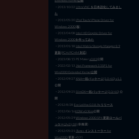
Extended Kernel公開
・2013/10/22
Ultra VNC を日本語化してみまし
た
・2013/05/20
iPod Touch/iPhone Driver for
Windows 2000(改)
・2013/04/08
Intel HD Graphic Driver for
Windows 2000を作ってみた
・2013/01/18
Intel Matrix Storage Manager 8.9
更新(PCH/PCHM 対応)
・2023/08/15 PE Maker
v0.83
公開
・2022/02/13
.Net Framework 3.5SP1 for
Win2000 Extended Kernel公開
・2012/09/27
XNA一括パッケージ(1.0-4.0) v1.1
公開
・2012/09/25
SlimDX一括パッケージ(2.0/4.0)
公
開
・2012/8/28
Ese Lolifox 0.3.8.9a リリース
・2012/06/16
KDW v0.96m
公開
・2012/05/29
Windows 2000 SP4 更新ロールパ
ッケージv2(r18)
(非推奨)
・2012/05/21
iTunes インストーラー for
Win2000
更新 v0.31