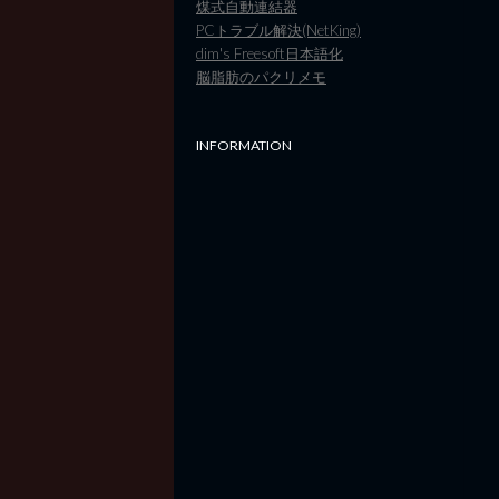
煤式自動連結器
PCトラブル解決(NetKing)
dim's Freesoft日本語化
脳脂肪のパクリメモ
INFORMATION