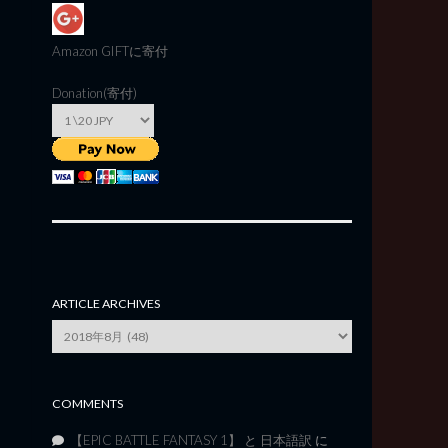
Amazon GIFT
に寄付
Donation(寄付)
ARTICLE ARCHIVES
Article
Archives
COMMENTS
【EPIC BATTLE FANTASY 1】 と 日本語訳
に