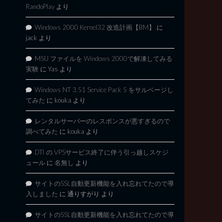
RandoPlay
より
Windows 2000 Kernel32 改造計画【BM】
に
jack
より
MSU ファイルを Windows 2000で解凍してみる
実験
に
Yas
より
Windows NT 3.51 Service Pack 5 をサルベージし
てみた
に
kouka
より
レンタルサーバーのレスポンスが悪すぎるので
調べてみた
に
kouka
より
DTI の VPSサービス終了に伴う引っ越しスケジ
ュール
に
名無し
より
サイトのSSL自動更新機能を入れ忘れてたので導
入しました
に
通りすがり
より
サイトのSSL自動更新機能を入れ忘れてたので導