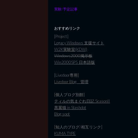
実験/予定記事
おすすめリンク
[Project]
Legacy Windows 支援サイト
W2K実験室(KDW)
Windows2000掲示板
Win2000SP5 日本語版
[Livedoor専用]
Livedoor Blog 管理
[個人ブログ別館]
ティルの気まぐれ日記 SeasonII
黒翼猫 in Slashdot
Blog spot
[知人のブログ/相互リンク]
KUMA TYPE