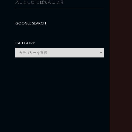
入しました
に
ぱちんこ
より
GOOGLE SEARCH
CATEGORY
category