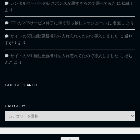
レンタルサーバーのレスポンスが悪すぎるので調べてみた
に
kouka
より
DTI の VPSサービス終了に伴う引っ越しスケジュール
に
名無し
より
サイトのSSL自動更新機能を入れ忘れてたので導入しました
に
通り
すがり
より
サイトのSSL自動更新機能を入れ忘れてたので導入しました
に
ぱち
んこ
より
GOOGLE SEARCH
CATEGORY
category