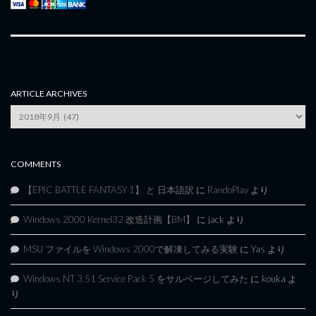
ARTICLE ARCHIVES
Article
Archives
COMMENTS
【EPIC BATTLE FANTASY 1】 と 日本語訳
に
RandoPlay
より
Windows 2000 Kernel32 改造計画【BM】
に
jack
より
MSU ファイルを Windows 2000で解凍してみる実験
に
Yas
より
Windows NT 3.51 Service Pack 5 をサルベージしてみた
に
kouka
よ
り