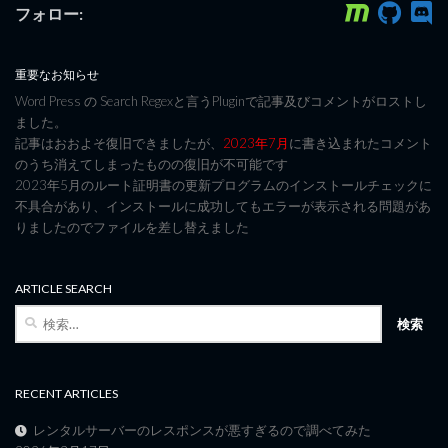
フォロー:
重要なお知らせ
Word Press の Search Regexと言うPluginで記事及びコメントがロストし
ました。
記事はおおよそ復旧できましたが、
2023年7月
に書き込まれたコメント
のうち消えてしまったものの復旧が不可能です
2023年5月のルート証明書の更新プログラムのインストールチェックに
不具合があり、インストールに成功してもエラーが表示される問題があ
りましたのでファイルを差し替えました
ARTICLE SEARCH
検
索:
RECENT ARTICLES
レンタルサーバーのレスポンスが悪すぎるので調べてみた