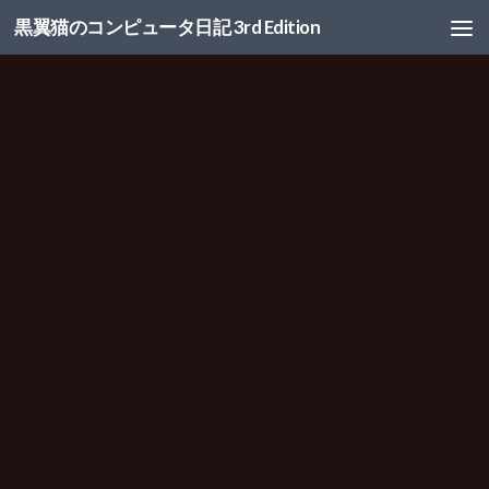
黒翼猫のコンピュータ日記 3rd Edition
コンテンツへスキップ