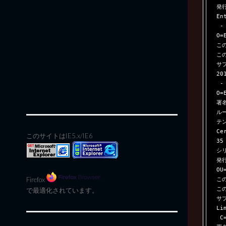
発行
En
 - for authorized use only, OU=See www.entrust.net/legal-terms, 
O=
この
この
サブ
20
 - for authorized use only, OU=See www.entrust.net/legal-terms, 
O=
署
ル
テン
Ce
このサイトはIE5.x/IE6
35
シリ
発行
OU
この
Firefox
この
で最適化されています。
サブ
Li
 C=IN
