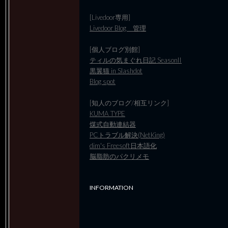
[Livedoor専用]
Livedoor Blog 管理
[個人ブログ別館]
ティルの気まぐれ日記 SeasonII
黒翼猫 in Slashdot
Blog spot
[知人のブログ/相互リンク]
KUMA TYPE
煤式自動連結器
PCトラブル解決(NetKing)
dim's Freesoft日本語化
脳脂肪のパクリメモ
INFORMATION