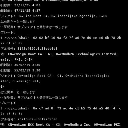
日以降: 27/11/25 4:07

日以前: 47/11/25 4:37

ジェクト: CN=Fina Root CA, O=Financijska agencija, C=HR

名は公開キーと一致します

ート証明書: サブジェクトと発行者は一致します

プレート:

rt ハッシュ(sha1): 62 02 bf 16 9a f2 7f a6 7e d0 ce c6 6b 78 2b 
 22 61 26 e9

アル番号: 31f5e4620c6c58edd6d8

者: CN=emSign Root CA - G1, O=eMudhra Technologies Limited, 
=emSign PKI, C=IN

日以降: 30/02/19 3:30

日以前: 55/02/19 3:30

ジェクト: CN=emSign Root CA - G1, O=eMudhra Technologies 
mited, OU=emSign PKI,
名は公開キーと一致します

ート証明書: サブジェクトと発行者は一致します

プレート:

rt ハッシュ(sha1): 8a c7 ad 8f 73 ac 4e c1 b5 75 4d a5 40 f4 fc 
 7c b5 8e 8c

アル番号: 7b71b68256b8127c9ca8

者: CN=emSign ECC Root CA - C3, O=eMudhra Inc, OU=emSign PKI, 