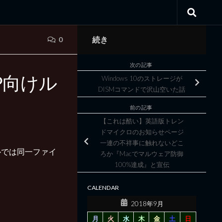
続き
0
次の記事
XP向けル
Windows 10のストレージが
DISMコマンドで沢山空いた話
前の記事
【これは酷い】英語版トレン
ドマイクロのお知らせページ
一連の不祥事に触れないどこ
ルでは同一ファイ
ろか『Macでマルウェア防御
100%達成』と宣伝
CALENDAR
2018年9月
月
火
水
木
金
土
日