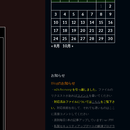
1
2
3
4
5
6
7
8
9
10
11
12
13
14
15
16
17
18
19
20
21
22
23
24
25
26
27
28
29
30
« 8月
10月 »
お知らせ
Blogのお知らせ
・
w2k.flxsrv.org を引っ越しました。
ファイルの
リクエストがあれば
コメント
を書いてください
・
対応済みファイルについては
こちら
をご覧下さ
い。
対応依頼を出して、それでも遅いものはここ
に直接コメントしてください
・原則毎日1本の記事アップしています|･ω･)ﾁﾗﾘ
・
私製セキュリティアップデートの解凍プログラ