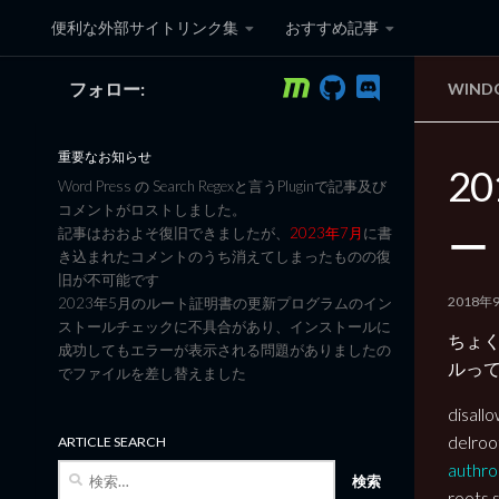
便利な外部サイトリンク集
おすすめ記事
コンテンツへスキップ
フォロー:
WIND
黒翼猫のコンピュータ日記 3
重要なお知らせ
2
Word Press の Search Regexと言うPluginで記事及び
コメントがロストしました。
ー
記事はおおよそ復旧できましたが、
2023年7月
に書
き込まれたコメントのうち消えてしまったものの復
旧が不可能です
2018年
2023年5月のルート証明書の更新プログラムのイン
ストールチェックに不具合があり、インストールに
ちょ
成功してもエラーが表示される問題がありましたの
ルって
でファイルを差し替えました
disa
delr
ARTICLE SEARCH
auth
検
索:
root