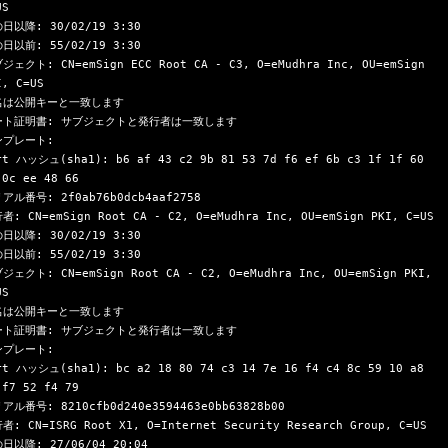
S

日以降: 30/02/19 3:30

日以前: 55/02/19 3:30

ジェクト: CN=emSign ECC Root CA - C3, O=eMudhra Inc, OU=emSign 
, C=US

名は公開キーと一致します

ート証明書: サブジェクトと発行者は一致します

プレート:

rt ハッシュ(sha1): b6 af 43 c2 9b 81 53 7d f6 ef 6b c3 1f 1f 60 
 0c ee 48 66

アル番号: 2f0ab76b0dcb4aaf2758

者: CN=emSign Root CA - C2, O=eMudhra Inc, OU=emSign PKI, C=US

日以降: 30/02/19 3:30

日以前: 55/02/19 3:30

ジェクト: CN=emSign Root CA - C2, O=eMudhra Inc, OU=emSign PKI, 
S

名は公開キーと一致します

ート証明書: サブジェクトと発行者は一致します

プレート:

rt ハッシュ(sha1): bc a2 18 80 74 c3 14 7e 16 f4 c4 8c 59 10 a8 
 f7 52 f4 79

アル番号: 8210cfb0d240e3594463e0bb63828b00

者: CN=ISRG Root X1, O=Internet Security Research Group, C=US

日以降: 27/06/04 20:04
