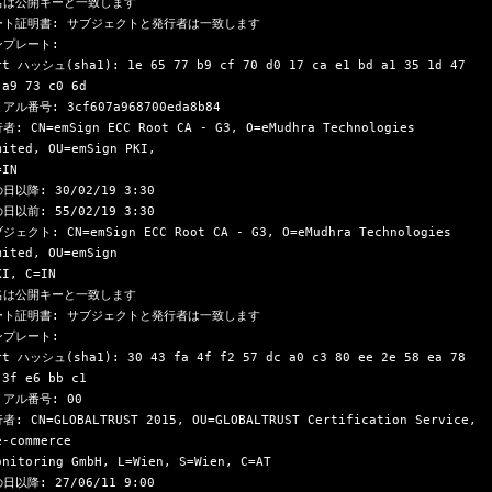
名は公開キーと一致します

ート証明書: サブジェクトと発行者は一致します

プレート:

rt ハッシュ(sha1): 1e 65 77 b9 cf 70 d0 17 ca e1 bd a1 35 1d 47 
 a9 73 c0 6d

アル番号: 3cf607a968700eda8b84

者: CN=emSign ECC Root CA - G3, O=eMudhra Technologies 
mited, OU=emSign PKI,
日以降: 30/02/19 3:30

日以前: 55/02/19 3:30

ジェクト: CN=emSign ECC Root CA - G3, O=eMudhra Technologies 
mited, OU=emSign
名は公開キーと一致します

ート証明書: サブジェクトと発行者は一致します

プレート:

rt ハッシュ(sha1): 30 43 fa 4f f2 57 dc a0 c3 80 ee 2e 58 ea 78 
 3f e6 bb c1

アル番号: 00

者: CN=GLOBALTRUST 2015, OU=GLOBALTRUST Certification Service, 
e-commerce
日以降: 27/06/11 9:00
