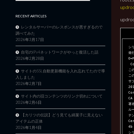
updro
RECENT ARTICLES
updr
レンタルサーバーのレスポンスが悪すぎるので
調べてみた
2026年3月17日
シリ
自宅のIPv4ネットワークがやっと復活した話
発行
2026年2月28日
O=
 Corporation, L=Redmond, S=Washington, C=US

この
サイトのSSL自動更新機能を入れ忘れてたので導
この
入しました
サブ
2026年2月7日
20
Co
サイト内の旧コンテンツのリンク切れについて
CA
2026年2月6日
署
ル
【カリツの伝説】どう見ても綿菓子に見えない
テン
Ce
アイテムの正体
4b
2026年1月4日
シリ