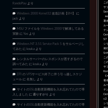
この
RandoPlay
より
サブ
Se
Windows 2000 Kernel32 改造計画【BM】
に
 monitoring GmbH, L=Wien, S=Wien, C=AT

jack
より
署
ル
MSU ファイルを Windows 2000で解凍してみる
テン
実験
に
Yas
より
Ce
57
Windows NT 3.51 Service Pack 5 をサルベージし
シリ
発行
てみた
に
kouka
より
S=
この
レンタルサーバーのレスポンスが悪すぎるので
この
調べてみた
に
kouka
より
サブ
Ko
DTI の VPSサービス終了に伴う引っ越しスケジ
 C=HK

ュール
に
名無し
より
署
ル
サイトのSSL自動更新機能を入れ忘れてたので導
テン
Ce
入しました
に
通りすがり
より
c2
シリ
サイトのSSL自動更新機能を入れ忘れてたので導
発行