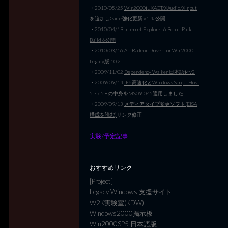
・2010/05/25
Win2000にXACT/XAudio/XInput
を追加しGame強化
更新 v1.4a公開
・2010/04/19
Internet Explorer 6 Bonus Pack
Build 6公開
・2010/03/16 ATI Radeon Driver for Win2000
Legacy版 10.2
・2009/11/02
Dependency Walker 日本語化v2
・2009/09/14
IE6高速化とWindows Script Host
5.7 / 5.8
の中身をMS09-045適用しました
・2009/09/13
メディアタイプ変更ソフト(EISA
構成を読む)
リンク修正
実験/予定記事
おすすめリンク
[Project]
Legacy Windows 支援サイト
W2K実験室(KDW)
Windows2000掲示板
Win2000SP5 日本語版