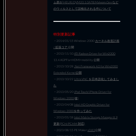
ム群が HEUR/QVM20.1.0A7B.Malware.Gen など
のウィルスとして誤検出される件について
特別更新記事
・2014/01/15 Windows 2000
カーネル改造計画
/ 拡張コア
公開
・2013/11/10
ATI Radeon Driver for Win2000
13.4 AGPFix+HDMI+mobility 公開
・2013/10/28
.Net Framework 4.0 for Win2000
Extended Kernel公開
・2013/10/22
Ultra VNC を日本語化してみまし
た
・2013/05/20
iPod Touch/iPhone Driver for
Windows 2000(改)
・2013/04/08
Intel HD Graphic Driver for
Windows 2000を作ってみた
・2013/01/18
Intel Matrix Storage Manager 8.9
更新(PCH/PCHM 対応)
・2023/08/15 PE Maker
v0.83
公開