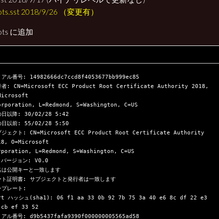
ots.sst 2018/9/26 （変更有）
oots に追加
アル番号: 14982666dc7ccd8f4053677bb999ec85

者: CN=Microsoft ECC Product Root Certificate Authority 2018, 
Microsoft
日以降: 30/02/28 5:42

日以前: 55/02/28 5:50

ジェクト: CN=Microsoft ECC Product Root Certificate Authority 
18, O=Microsoft 
rporation, L=Redmond, S=Washington, C=US

 バージョン: V0.0

名は公開キーと一致します

ート証明書: サブジェクトと発行者は一致します

プレート:

rt ハッシュ(sha1): 06 f1 aa 33 0b 92 7b 75 3a 40 e6 8c df 22 e3 
 cb ef 33 52

アル番号: d9b5437fafa9390f000000005565ad58
