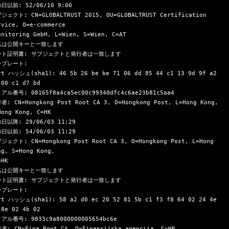
日以前: 52/06/10 9:00

ジェクト: CN=GLOBALTRUST 2015, OU=GLOBALTRUST Certification 
rvice, O=e-commerce
名は公開キーと一致します

ート証明書: サブジェクトと発行者は一致します

プレート:

rt ハッシュ(sha1): 46 5b 26 be be 71 06 dd 85 44 c1 13 9d 9f a2 
 00 c1 d7 bd

アル番号: 08165f8a4ca5ec00c99340dfc4c6ae23b81c5aa4

者: CN=Hongkong Post Root CA 3, O=Hongkong Post, L=Hong Kong, 
Hong Kong, C=HK

日以降: 29/06/03 11:29

日以前: 54/06/03 11:29

ジェクト: CN=Hongkong Post Root CA 3, O=Hongkong Post, L=Hong 
ng, S=Hong Kong,
名は公開キーと一致します

ート証明書: サブジェクトと発行者は一致します

プレート:

rt ハッシュ(sha1): 58 a2 d0 ec 20 52 81 5b c1 f3 f8 64 02 24 4e 
 8e 02 4b 02

アル番号: 9833c9a8000000005654bc6e

者: CN=Fina Root CA, O=Financijska agencija, C=HR
