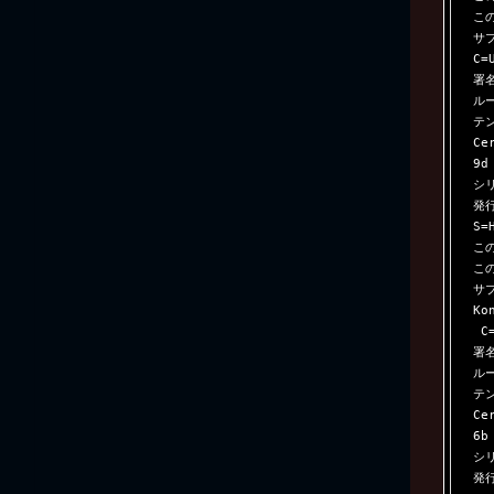
この
サブ
C=U
署
ル
テン
Ce
9d
シリ
発行
S=
この
この
サブ
Ko
 C=HK

署
ル
テン
Ce
6b
シリ
発行