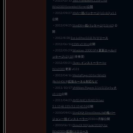
・2022/02/13
.Net Framework 3.5SP1 for
Win2000 Extended Kernel公開
・2012/09/27
XNA一括パッケージ(1.0-4.0) v1.1
公開
・2012/09/25
SlimDX一括パッケージ(2.0/4.0)
公
開
・2012/8/28
Ese Lolifox 0.3.8.9a リリース
・2012/06/16
KDW v0.96m
公開
・2012/05/29
Windows 2000 SP4 更新ロールパ
ッケージv2(r18)
(非推奨)
・2012/05/21
iTunes インストーラー for
Win2000
更新 v0.31
・2012/04/16
MediaPlayer10 for Win2k
(Build4069)拡張カーネル対応など
・2011/10/17
VMWare Playere 3.14/3.15パッチ
v3.14b
公開
・2011/04/23
AMD AHCI/RAID Driver
3.1.1548.155/3.2.1540.53
公開
・2010/09/01
SlimDXとDirectShowLibの複バー
ジョン一括インストーラー
2010/6月版公開
・2010/06/11
DirectX 9.0(June/2010) for
Win2000+拡張Kitリリース