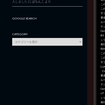
入しました
に
ぱちんこ
より
この
この
サブ
署
GOOGLE SEARCH
ル
テン
Ce
CATEGORY
83
シリ
category
発行
OU
この
この
サブ
Li
 C=IN

署
ル
テン
Ce
cf
シリ
発行