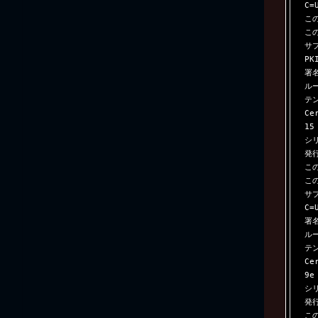
C=U
この
この
サブ
PKI
署
ル
テン
Ce
15
シリ
発行
この
この
サブ
C=U
署
ル
テン
Ce
9e
シリ
発行
この