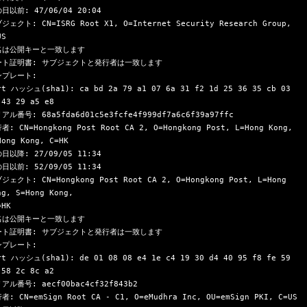
日以前: 47/06/04 20:04

ジェクト: CN=ISRG Root X1, O=Internet Security Research Group, 
S

名は公開キーと一致します

ート証明書: サブジェクトと発行者は一致します

プレート:

rt ハッシュ(sha1): ca bd 2a 79 a1 07 6a 31 f2 1d 25 36 35 cb 03 
 43 29 a5 e8

アル番号: 68a5fda6d01c5e3fcfe4f999df7a6c6f39a97ffc

者: CN=Hongkong Post Root CA 2, O=Hongkong Post, L=Hong Kong, 
Hong Kong, C=HK

日以降: 27/09/05 11:34

日以前: 52/09/05 11:34

ジェクト: CN=Hongkong Post Root CA 2, O=Hongkong Post, L=Hong 
ng, S=Hong Kong,
名は公開キーと一致します

ート証明書: サブジェクトと発行者は一致します

プレート:

rt ハッシュ(sha1): de 01 08 08 e4 1e c4 19 30 d4 40 95 f8 fe 59 
 58 2c 8c a2

アル番号: aecf00bac4cf32f843b2

者: CN=emSign Root CA - C1, O=eMudhra Inc, OU=emSign PKI, C=US
