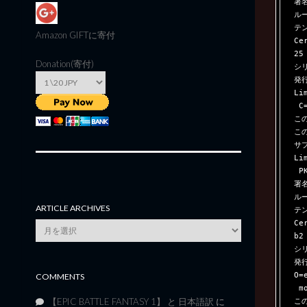
署
ル
テン
Amazon GIFT
に寄付
Ce
25
Donation(寄付)
シリ
発行
Li
 C=IN

この
この
サブ
Li
 PKI, C=IN

署
ル
ARTICLE ARCHIVES
テン
Ce
Article
b2
Archives
シリ
発行
O=
COMMENTS
 monitoring GmbH, L=Wien, S=Wien, C=AT

この
【EPIC BATTLE FANTASY 1】 と 日本語訳
に