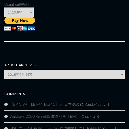
Donation(寄付)
ARTICLE ARCHIVES
Article
Archives
COMMENTS
【EPIC BATTLE FANTASY 1】 と 日本語訳
に
RandoPlay
より
Windows 2000 Kernel32 改造計画【BM】
に
jack
より
MSU ファイルを Windows 2000で解凍してみる実験
に
Yas
より