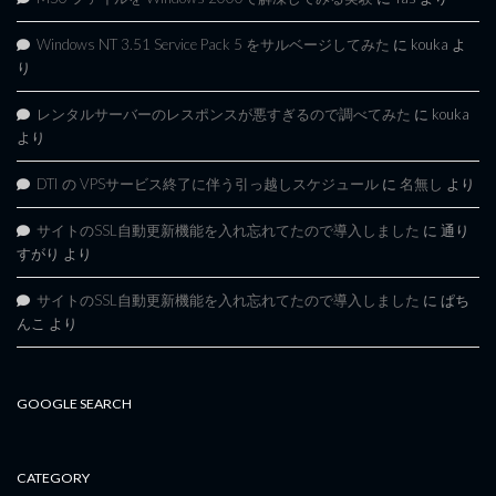
Windows NT 3.51 Service Pack 5 をサルベージしてみた
に
kouka
よ
り
レンタルサーバーのレスポンスが悪すぎるので調べてみた
に
kouka
より
DTI の VPSサービス終了に伴う引っ越しスケジュール
に
名無し
より
サイトのSSL自動更新機能を入れ忘れてたので導入しました
に
通り
すがり
より
サイトのSSL自動更新機能を入れ忘れてたので導入しました
に
ぱち
んこ
より
GOOGLE SEARCH
CATEGORY