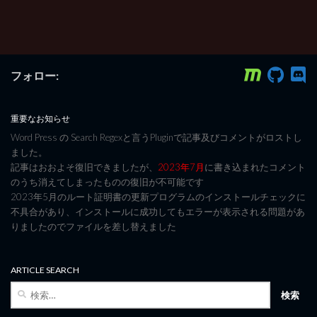
フォロー:
重要なお知らせ
Word Press の Search Regexと言うPluginで記事及びコメントがロストし
ました。
記事はおおよそ復旧できましたが、
2023年7月
に書き込まれたコメント
のうち消えてしまったものの復旧が不可能です
2023年5月のルート証明書の更新プログラムのインストールチェックに
不具合があり、インストールに成功してもエラーが表示される問題があ
りましたのでファイルを差し替えました
ARTICLE SEARCH
検
索: