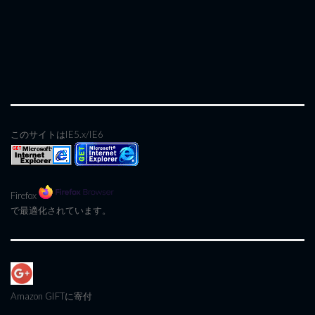
このサイトはIE5.x/IE6
Firefox
で最適化されています。
Amazon GIFT
に寄付