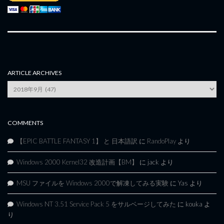
ARTICLE ARCHIVES
Article
Archives
COMMENTS
【EPIC BATTLE FANTASY 1】 と 日本語訳
に
RandoPlay
より
Windows 2000 Kernel32 改造計画【BM】
に
jack
より
MSU ファイルを Windows 2000で解凍してみる実験
に
Yas
より
Windows NT 3.51 Service Pack 5 をサルベージしてみた
に
kouka
よ
り