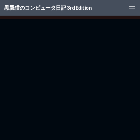
黒翼猫のコンピュータ日記 3rd Edition
コンテンツへスキップ