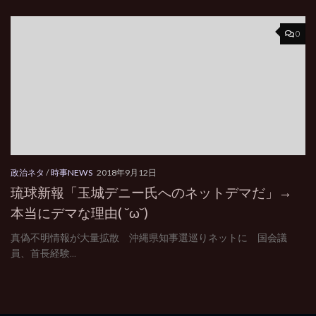
0
政治ネタ
/
時事NEWS
2018年9月12日
琉球新報「玉城デニー氏へのネットデマだ」→
本当にデマな理由( ˘ω˘)
真偽不明情報が大量拡散 沖縄県知事選巡りネットに 国会議
員、首長経験...