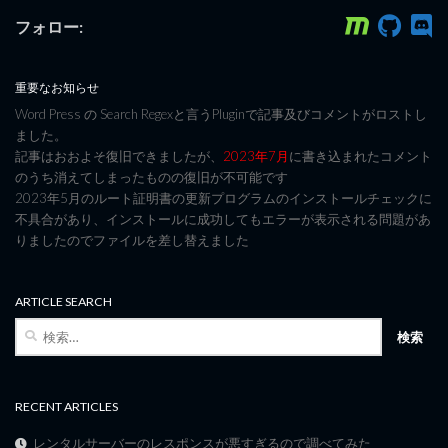
フォロー:
重要なお知らせ
Word Press の Search Regexと言うPluginで記事及びコメントがロストし
ました。
記事はおおよそ復旧できましたが、
2023年7月
に書き込まれたコメント
のうち消えてしまったものの復旧が不可能です
2023年5月のルート証明書の更新プログラムのインストールチェックに
不具合があり、インストールに成功してもエラーが表示される問題があ
りましたのでファイルを差し替えました
ARTICLE SEARCH
検
索:
RECENT ARTICLES
レンタルサーバーのレスポンスが悪すぎるので調べてみた