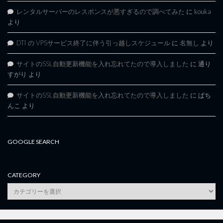
レンタルサーバーのレスポンスが悪すぎるので調べてみた
に
kouka
より
DTI の VPSサービス終了に伴う引っ越しスケジュール
に
名無し
より
サイトのSSL自動更新機能を入れ忘れてたので導入しました
に
通り
すがり
より
サイトのSSL自動更新機能を入れ忘れてたので導入しました
に
ぱち
んこ
より
GOOGLE SEARCH
CATEGORY
category