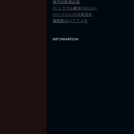
煤式自動連結器
PCトラブル解決(NetKing)
dim's Freesoft日本語化
脳脂肪のパクリメモ
INFORMATION