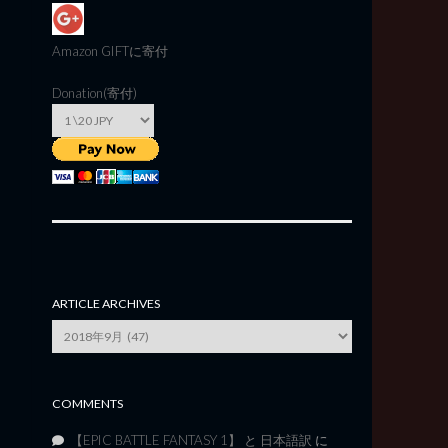
Amazon GIFT
に寄付
Donation(寄付)
ARTICLE ARCHIVES
Article
Archives
COMMENTS
【EPIC BATTLE FANTASY 1】 と 日本語訳
に