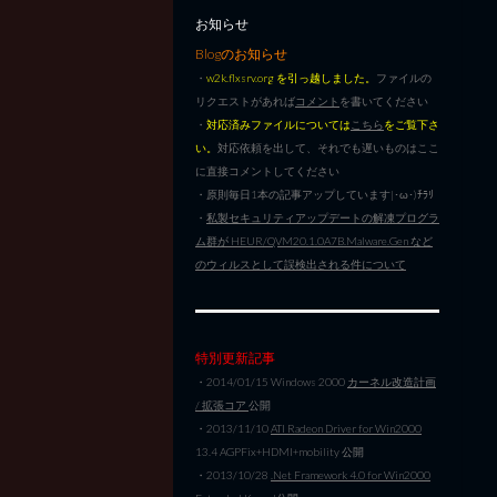
お知らせ
Blogのお知らせ
・
w2k.flxsrv.org を引っ越しました。
ファイルの
リクエストがあれば
コメント
を書いてください
・
対応済みファイルについては
こちら
をご覧下さ
い。
対応依頼を出して、それでも遅いものはここ
に直接コメントしてください
・原則毎日1本の記事アップしています|･ω･)ﾁﾗﾘ
・
私製セキュリティアップデートの解凍プログラ
ム群が HEUR/QVM20.1.0A7B.Malware.Gen など
のウィルスとして誤検出される件について
特別更新記事
・2014/01/15 Windows 2000
カーネル改造計画
/ 拡張コア
公開
・2013/11/10
ATI Radeon Driver for Win2000
13.4 AGPFix+HDMI+mobility 公開
・2013/10/28
.Net Framework 4.0 for Win2000