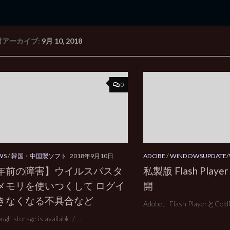
付アーカイブ:
9月 10, 2018
rd Edition
Windows 2000 tunes up blog
0
WS
/
韓国・中国製ソフト
2018年9月10日
ADOBE
/
WINDOWSUPDATE
年前の障害】ウイルスバスタ
私製版 Flash Player 
メモリを使いつくして ログイ
開
きなくなる不具合など
Adobe、Flash PlayerとCo
gh storage is available / ...