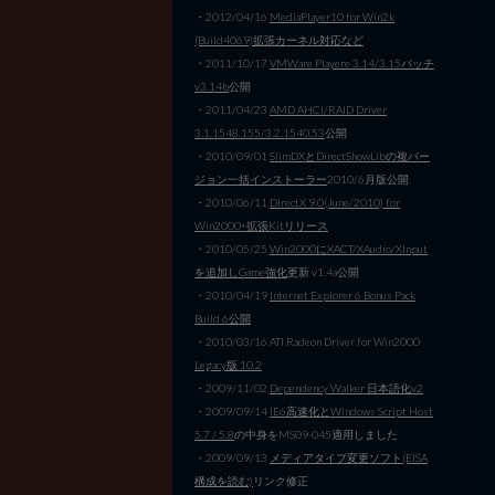
・2012/04/16
MediaPlayer10 for Win2k
(Build4069)拡張カーネル対応など
・2011/10/17
VMWare Playere 3.14/3.15パッチ
v3.14b
公開
・2011/04/23
AMD AHCI/RAID Driver
3.1.1548.155/3.2.1540.53
公開
・2010/09/01
SlimDXとDirectShowLibの複バー
ジョン一括インストーラー
2010/6月版公開
・2010/06/11
DirectX 9.0(June/2010) for
Win2000+拡張Kitリリース
・2010/05/25
Win2000にXACT/XAudio/XInput
を追加しGame強化
更新 v1.4a公開
・2010/04/19
Internet Explorer 6 Bonus Pack
Build 6公開
・2010/03/16 ATI Radeon Driver for Win2000
Legacy版 10.2
・2009/11/02
Dependency Walker 日本語化v2
・2009/09/14
IE6高速化とWindows Script Host
5.7 / 5.8
の中身をMS09-045適用しました
・2009/09/13
メディアタイプ変更ソフト(EISA
構成を読む)
リンク修正