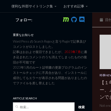
便利な外部サイトリンク集
おすすめ記事
コンテンツへスキップ
フォロー:
日
黒翼猫のコンピュータ日記 3
重要なお知らせ
Word Press の Search Regexと言うPluginで記事及び
コメントがロストしました。
記事はおおよそ復旧できましたが、
2023年7月
に書
き込まれたコメントのうち消えてしまったものの復
旧が不可能です
2023年5月のルート証明書の更新プログラムのイン
ストールチェックに不具合があり、インストールに
時事NE
成功してもエラーが表示される問題がありましたの
【１
でファイルを差し替えました
ー、
ンで
ARTICLE SEARCH
検
Not enou
索: