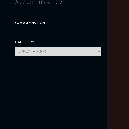
入しました
に
ぱちんこ
より
GOOGLE SEARCH
CATEGORY
category