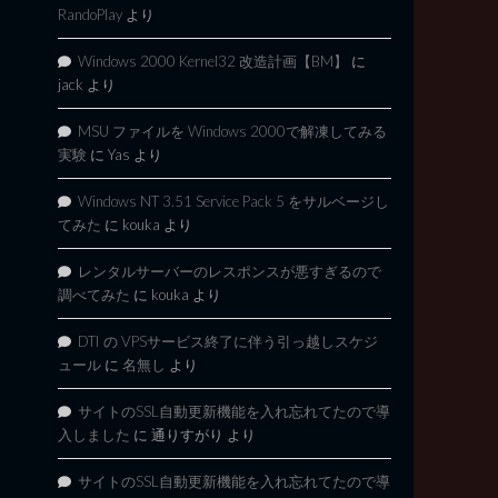
RandoPlay
より
Windows 2000 Kernel32 改造計画【BM】
に
jack
より
MSU ファイルを Windows 2000で解凍してみる
実験
に
Yas
より
Windows NT 3.51 Service Pack 5 をサルベージし
てみた
に
kouka
より
レンタルサーバーのレスポンスが悪すぎるので
調べてみた
に
kouka
より
DTI の VPSサービス終了に伴う引っ越しスケジ
ュール
に
名無し
より
サイトのSSL自動更新機能を入れ忘れてたので導
入しました
に
通りすがり
より
サイトのSSL自動更新機能を入れ忘れてたので導