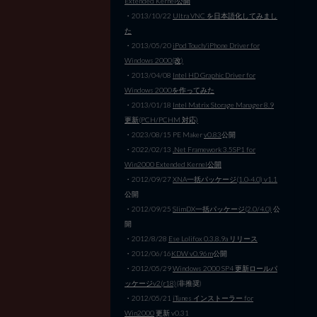
Extended Kernel公開
・2013/10/22
Ultra VNC を日本語化してみまし
た
・2013/05/20
iPod Touch/iPhone Driver for
Windows 2000(改)
・2013/04/08
Intel HD Graphic Driver for
Windows 2000を作ってみた
・2013/01/18
Intel Matrix Storage Manager 8.9
更新(PCH/PCHM 対応)
・2023/08/15 PE Maker
v0.83
公開
・2022/02/13
.Net Framework 3.5SP1 for
Win2000 Extended Kernel公開
・2012/09/27
XNA一括パッケージ(1.0-4.0) v1.1
公開
・2012/09/25
SlimDX一括パッケージ(2.0/4.0)
公
開
・2012/8/28
Ese Lolifox 0.3.8.9a リリース
・2012/06/16
KDW v0.96m
公開
・2012/05/29
Windows 2000 SP4 更新ロールパ
ッケージv2(r18)
(非推奨)
・2012/05/21
iTunes インストーラー for
Win2000
更新 v0.31