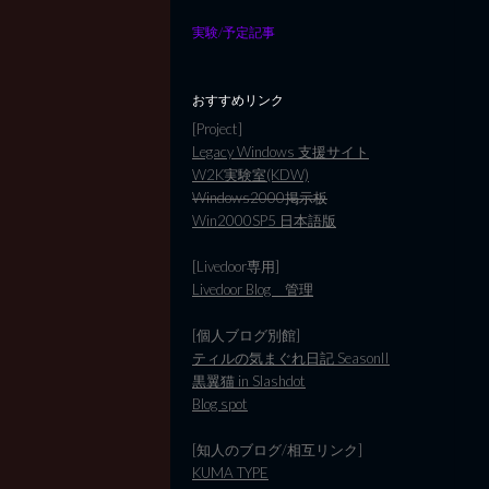
実験/予定記事
おすすめリンク
[Project]
Legacy Windows 支援サイト
W2K実験室(KDW)
Windows2000掲示板
Win2000SP5 日本語版
[Livedoor専用]
Livedoor Blog 管理
[個人ブログ別館]
ティルの気まぐれ日記 SeasonII
黒翼猫 in Slashdot
Blog spot
[知人のブログ/相互リンク]
KUMA TYPE