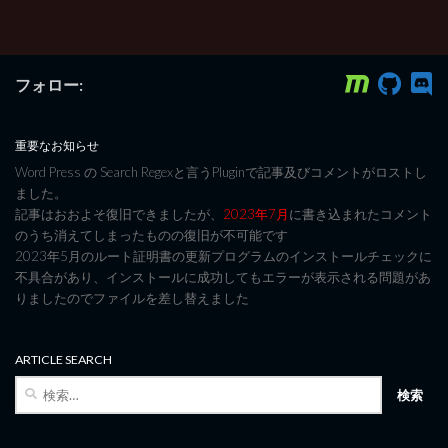
フォロー:
重要なお知らせ
Word Press の Search Regexと言うPluginで記事及びコメントがロストし
ました。
記事はおおよそ復旧できましたが、
2023年7月
に書き込まれたコメント
のうち消えてしまったものの復旧が不可能です
2023年5月のルート証明書の更新プログラムのインストールチェックに
不具合があり、インストールに成功してもエラーが表示される問題があ
りましたのでファイルを差し替えました
ARTICLE SEARCH
検
索: