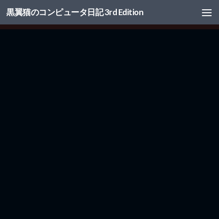
黒翼猫のコンピュータ日記 3rd Edition
コンテンツへスキップ