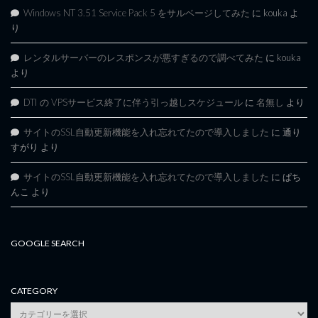
Windows NT 3.51 Service Pack 5 をサルベージしてみた
に
kouka
よ
り
レンタルサーバーのレスポンスが悪すぎるので調べてみた
に
kouka
より
DTI の VPSサービス終了に伴う引っ越しスケジュール
に
名無し
より
サイトのSSL自動更新機能を入れ忘れてたので導入しました
に
通り
すがり
より
サイトのSSL自動更新機能を入れ忘れてたので導入しました
に
ぱち
んこ
より
GOOGLE SEARCH
CATEGORY
category