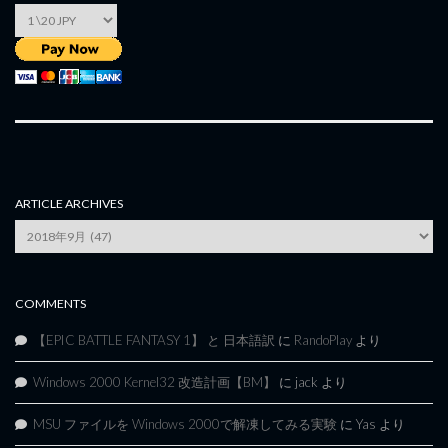
ARTICLE ARCHIVES
Article
Archives
COMMENTS
【EPIC BATTLE FANTASY 1】 と 日本語訳
に
RandoPlay
より
Windows 2000 Kernel32 改造計画【BM】
に
jack
より
MSU ファイルを Windows 2000で解凍してみる実験
に
Yas
より