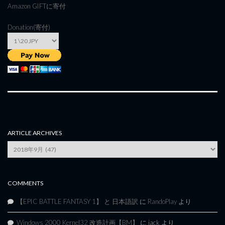
Amazon GIFT
に寄付
Donation(寄付)
ARTICLE ARCHIVES
Article
Archives
COMMENTS
【EPIC BATTLE FANTASY 1】 と 日本語訳
に
RandoPlay
より
Windows 2000 Kernel32 改造計画【BM】
に
jack
より