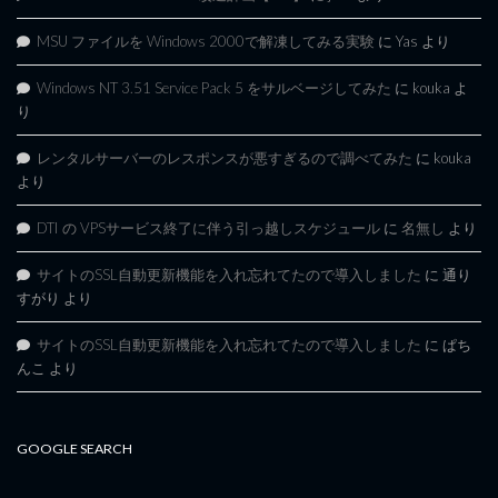
MSU ファイルを Windows 2000で解凍してみる実験
に
Yas
より
Windows NT 3.51 Service Pack 5 をサルベージしてみた
に
kouka
よ
り
レンタルサーバーのレスポンスが悪すぎるので調べてみた
に
kouka
より
DTI の VPSサービス終了に伴う引っ越しスケジュール
に
名無し
より
サイトのSSL自動更新機能を入れ忘れてたので導入しました
に
通り
すがり
より
サイトのSSL自動更新機能を入れ忘れてたので導入しました
に
ぱち
んこ
より
GOOGLE SEARCH