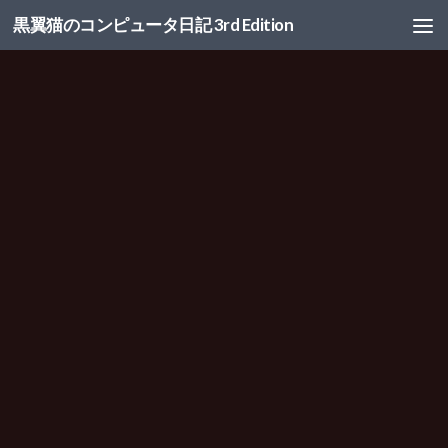
黒翼猫のコンピュータ日記 3rd Edition
コンテンツへスキップ