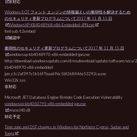
非対応
Windows EOT フォント エンジンの情報漏えいの脆弱性を解決するため
のセキュリティ更新プログラムについて2017 年 11 月 15 日
WindowsXP-KB4048968-x86-Embedded-JPN.exe
fontsub /t2embed
確認中
脆弱性のセキュリティ更新プログラムについて2017 年 11 月 15 日
windowsxp-kb4048970-x86-embedded-jpn.exe
http://download.windowsupdate.com/d/msdownload/update/software/secu
kb4048970-x86-embedded-
jpn_e1c2af397e1b16f7baa696c5bf268446e53292ca.exe
Win32k.sys
非対応
Microsoft JET Database Engine Remote Code Execution Vulnerability
windowsxp-kb4050795-x86-embedded-jpn.exe
msexcl40.dll
対応予定
Time zone and DST changes in Windows for Northern Cyprus, Sudan and
Tonga