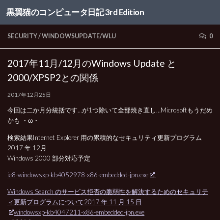
黒翼猫のコンピュータ日記 3rd Edition
コンテンツへスキップ
SECURITY
/
WINDOWSUPDATE/WLU
0
2017年11月/12月のWindows Update と
2000/XPSP2との関係
2017年12月25日
今回は二か月分統括です…が1つ除いて全部焼き直し…Microsoftもうだめ
かも ・ω・
検索結果Internet Explorer 用の累積的なセキュリティ更新プログラム
2017 年 12月
Windows 2000 部分対応予定
ie8-windowsxp-kb4052978-x86-embedded-jpn.exe
Windows Search のサービス拒否の脆弱性を解決するためのセキュリテ
ィ更新プログラムについて2017 年 11 月 15 日
windowsxp-kb4047211-x86-embedded-jpn.exe