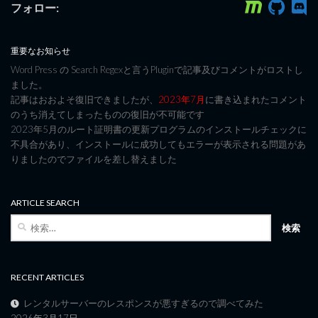
フォロー:
重要なお知らせ
Word Press の Search Regexと言うPluginで記事及びコメントがロストし
ました。
記事はおおよそ復旧できましたが、
2023年7月
に書き込まれたコメント
のうち消えてしまったものの復旧が不可能です
2023年5月のルート証明書の更新プログラムのインストールチェックに
不具合があり、インストールに成功してもエラーが表示される問題があ
りましたのでファイルを差し替えました
ARTICLE SEARCH
検
索:
RECENT ARTICLES
レンタルサーバーのレスポンスが悪すぎるので調べてみた