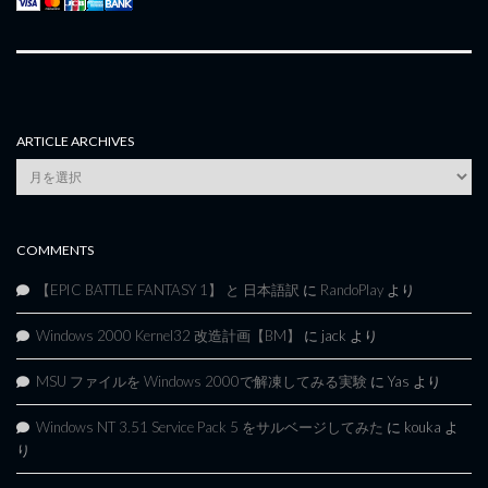
ARTICLE ARCHIVES
Article
Archives
COMMENTS
【EPIC BATTLE FANTASY 1】 と 日本語訳
に
RandoPlay
より
Windows 2000 Kernel32 改造計画【BM】
に
jack
より
MSU ファイルを Windows 2000で解凍してみる実験
に
Yas
より
Windows NT 3.51 Service Pack 5 をサルベージしてみた
に
kouka
よ
り