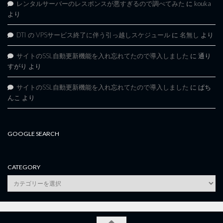
レンタルサーバーのレスポンスが悪すぎるので調べてみた
に
kouka
より
DTI の VPSサービス終了に伴う引っ越しスケジュール
に
名無し
より
サイトのSSL自動更新機能を入れ忘れてたので導入しました
に
通り
すがり
より
サイトのSSL自動更新機能を入れ忘れてたので導入しました
に
ぱち
んこ
より
GOOGLE SEARCH
CATEGORY
category