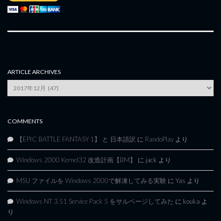
ARTICLE ARCHIVES
Article
Archives
COMMENTS
【EPIC BATTLE FANTASY 1】 と 日本語訳
に
RandoPlay
より
Windows 2000 Kernel32 改造計画【BM】
に
jack
より
MSU ファイルを Windows 2000で解凍してみる実験
に
Yas
より
Windows NT 3.51 Service Pack 5 をサルベージしてみた
に
kouka
よ
り