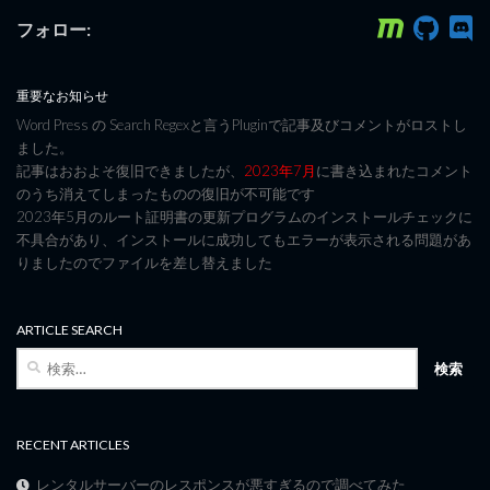
フォロー:
重要なお知らせ
Word Press の Search Regexと言うPluginで記事及びコメントがロストし
ました。
記事はおおよそ復旧できましたが、
2023年7月
に書き込まれたコメント
のうち消えてしまったものの復旧が不可能です
2023年5月のルート証明書の更新プログラムのインストールチェックに
不具合があり、インストールに成功してもエラーが表示される問題があ
りましたのでファイルを差し替えました
ARTICLE SEARCH
検
索:
RECENT ARTICLES
レンタルサーバーのレスポンスが悪すぎるので調べてみた