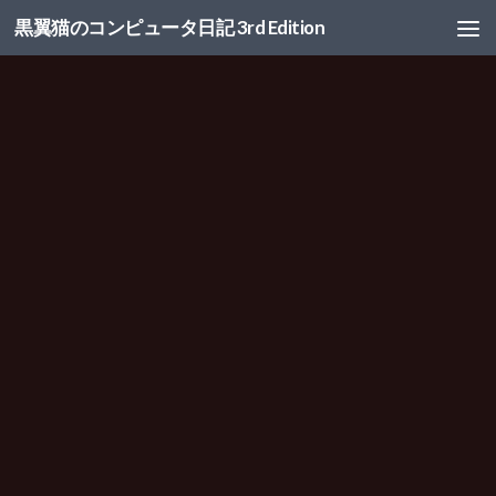
黒翼猫のコンピュータ日記 3rd Edition
コンテンツへスキップ