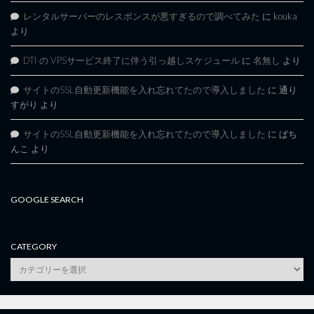
レンタルサーバーのレスポンスが悪すぎるので調べてみた
に
kouka
より
DTI の VPSサービス終了に伴う引っ越しスケジュール
に
名無し
より
サイトのSSL自動更新機能を入れ忘れてたので導入しました
に
通り
すがり
より
サイトのSSL自動更新機能を入れ忘れてたので導入しました
に
ぱち
んこ
より
GOOGLE SEARCH
CATEGORY
category