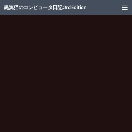
黒翼猫のコンピュータ日記 3rd Edition
コンテンツへスキップ