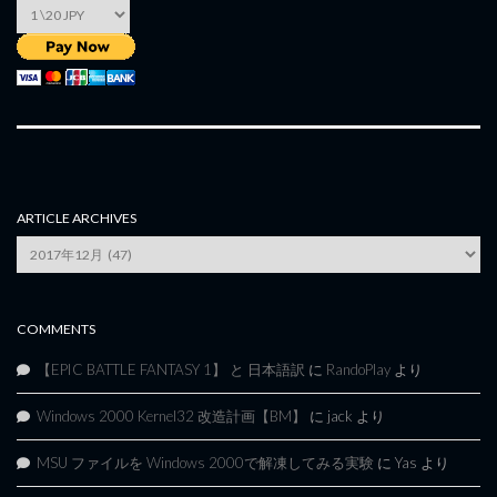
ARTICLE ARCHIVES
Article
Archives
COMMENTS
【EPIC BATTLE FANTASY 1】 と 日本語訳
に
RandoPlay
より
Windows 2000 Kernel32 改造計画【BM】
に
jack
より
MSU ファイルを Windows 2000で解凍してみる実験
に
Yas
より