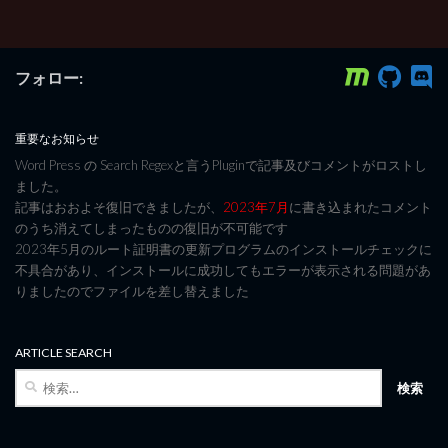
フォロー:
重要なお知らせ
Word Press の Search Regexと言うPluginで記事及びコメントがロストし
ました。
記事はおおよそ復旧できましたが、
2023年7月
に書き込まれたコメント
のうち消えてしまったものの復旧が不可能です
2023年5月のルート証明書の更新プログラムのインストールチェックに
不具合があり、インストールに成功してもエラーが表示される問題があ
りましたのでファイルを差し替えました
ARTICLE SEARCH
検
索: