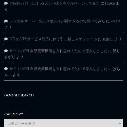
Windows NT 3.51 Service Pack 5 をサルベージしてみた
に
kouka
よ
り
レンタルサーバーのレスポンスが悪すぎるので調べてみた
に
kouka
より
DTI の VPSサービス終了に伴う引っ越しスケジュール
に
名無し
より
サイトのSSL自動更新機能を入れ忘れてたので導入しました
に
通り
すがり
より
サイトのSSL自動更新機能を入れ忘れてたので導入しました
に
ぱち
んこ
より
GOOGLE SEARCH
CATEGORY
category