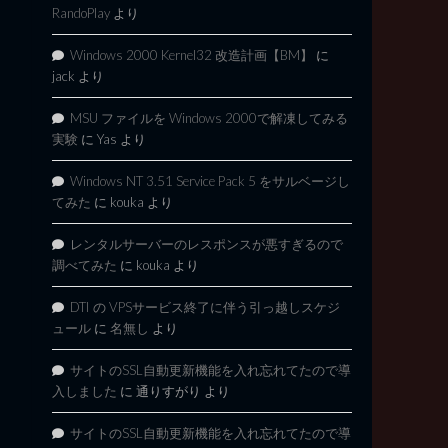
RandoPlay
より
Windows 2000 Kernel32 改造計画【BM】
に
jack
より
MSU ファイルを Windows 2000で解凍してみる
実験
に
Yas
より
Windows NT 3.51 Service Pack 5 をサルベージし
てみた
に
kouka
より
レンタルサーバーのレスポンスが悪すぎるので
調べてみた
に
kouka
より
DTI の VPSサービス終了に伴う引っ越しスケジ
ュール
に
名無し
より
サイトのSSL自動更新機能を入れ忘れてたので導
入しました
に
通りすがり
より
サイトのSSL自動更新機能を入れ忘れてたので導