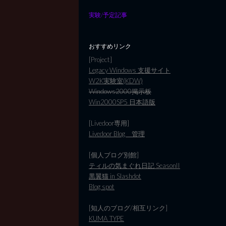
実験/予定記事
おすすめリンク
[Project]
Legacy Windows 支援サイト
W2K実験室(KDW)
Windows2000掲示板
Win2000SP5 日本語版
[Livedoor専用]
Livedoor Blog 管理
[個人ブログ別館]
ティルの気まぐれ日記 SeasonII
黒翼猫 in Slashdot
Blog spot
[知人のブログ/相互リンク]
KUMA TYPE