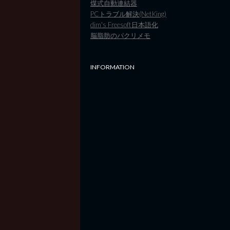
煤式自動連結器
PCトラブル解決(NetKing)
dim's Freesoft日本語化
脳脂肪のパクリメモ
INFORMATION