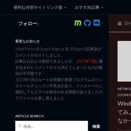
便利な外部サイトリンク集
おすすめ記事
コンテンツへスキップ
フォロー:
日
黒翼猫のコンピュータ日記 3
重要なお知らせ
Word Press の Search Regexと言うPluginで記事及び
コメントがロストしました。
記事はおおよそ復旧できましたが、
2023年7月
に書
き込まれたコメントのうち消えてしまったものの復
旧が不可能です
2023年5月のルート証明書の更新プログラムのイン
ストールチェックに不具合があり、インストールに
NETW
成功してもエラーが表示される問題がありましたの
2018年
でファイルを差し替えました
Wind
てみ
ARTICLE SEARCH
なか
検
索:
Downlo