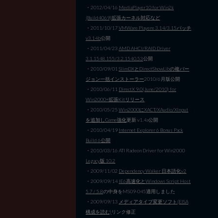
・2012/04/16
MediaPlayer10 for Win2k
(Build4069)拡張カーネル対応など
・2011/10/17
VMWare Playere 3.14/3.15パッチ
v3.14b
公開
・2011/04/23
AMD AHCI/RAID Driver
3.1.1548.155/3.2.1540.53
公開
・2010/09/01
SlimDXとDirectShowLibの複バー
ジョン一括インストーラー
2010/6月版公開
・2010/06/11
DirectX 9.0(June/2010) for
Win2000+拡張Kitリリース
・2010/05/25
Win2000にXACT/XAudio/XInput
を追加しGame強化
更新 v1.4a公開
・2010/04/19
Internet Explorer 6 Bonus Pack
Build 6公開
・2010/03/16 ATI Radeon Driver for Win2000
Legacy版 10.2
・2009/11/02
Dependency Walker 日本語化v2
・2009/09/14
IE6高速化とWindows Script Host
5.7 / 5.8
の中身をMS09-045適用しました
・2009/09/13
メディアタイプ変更ソフト(EISA
構成を読む)
リンク修正