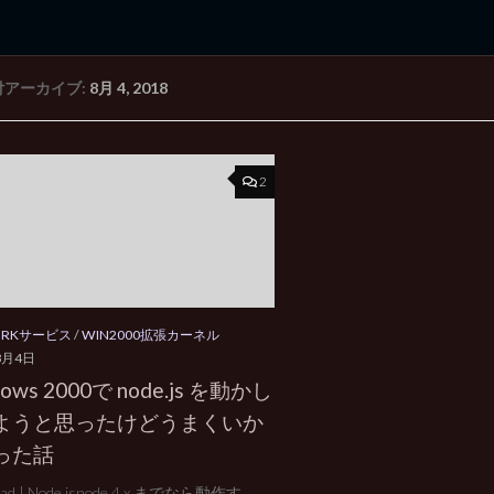
付アーカイブ:
8月 4, 2018
rd Edition
Windows 2000 tunes up blog
2
ORKサービス
/
WIN2000拡張カーネル
8月4日
ows 2000で node.js を動かし
ようと思ったけどうまくいか
った話
ad | Node.jsnode 4.x までなら動作す...