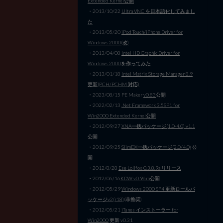
Extended Kernel公開
・2013/10/22
Ultra VNC を日本語化してみまし
た
・2013/05/20
iPod Touch/iPhone Driver for
Windows 2000(改)
・2013/04/08
Intel HD Graphic Driver for
Windows 2000を作ってみた
・2013/01/18
Intel Matrix Storage Manager 8.9
更新(PCH/PCHM 対応)
・2023/08/15 PE Maker
v0.83
公開
・2022/02/13
.Net Framework 3.5SP1 for
Win2000 Extended Kernel公開
・2012/09/27
XNA一括パッケージ(1.0-4.0) v1.1
公開
・2012/09/25
SlimDX一括パッケージ(2.0/4.0)
公
開
・2012/8/28
Ese Lolifox 0.3.8.9a リリース
・2012/06/16
KDW v0.96m
公開
・2012/05/29
Windows 2000 SP4 更新ロールパ
ッケージv2(r18)
(非推奨)
・2012/05/21
iTunes インストーラー for
Win2000
更新 v0.31