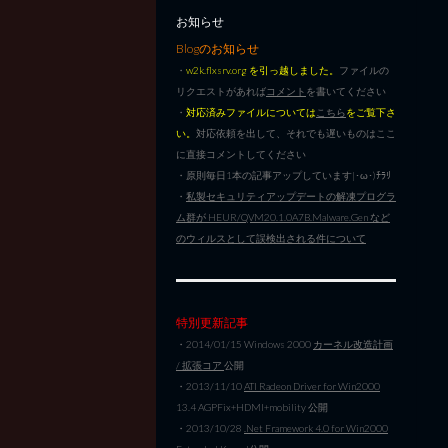
お知らせ
Blogのお知らせ
・
w2k.flxsrv.org を引っ越しました。
ファイルの
リクエストがあれば
コメント
を書いてください
・
対応済みファイルについては
こちら
をご覧下さ
い。
対応依頼を出して、それでも遅いものはここ
に直接コメントしてください
・原則毎日1本の記事アップしています|･ω･)ﾁﾗﾘ
・
私製セキュリティアップデートの解凍プログラ
ム群が HEUR/QVM20.1.0A7B.Malware.Gen など
のウィルスとして誤検出される件について
特別更新記事
・2014/01/15 Windows 2000
カーネル改造計画
/ 拡張コア
公開
・2013/11/10
ATI Radeon Driver for Win2000
13.4 AGPFix+HDMI+mobility 公開
・2013/10/28
.Net Framework 4.0 for Win2000