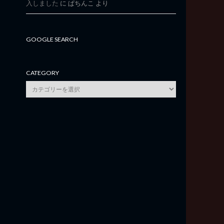
入しました
に
ぱちんこ
より
GOOGLE SEARCH
CATEGORY
category