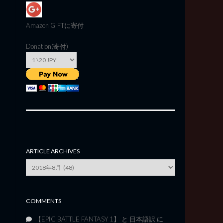
Amazon GIFT
に寄付
Donation(寄付)
ARTICLE ARCHIVES
Article
Archives
COMMENTS
【EPIC BATTLE FANTASY 1】 と 日本語訳
に