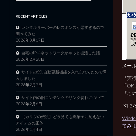
RECENT ARTICLES
レンタルサーバーのレスポンスが悪すぎるので
調べてみた
2026年3月17日
自宅のIPv4ネットワークがやっと復活した話
2026年2月28日
メー
サイトのSSL自動更新機能を入れ忘れてたので導
『実
入しました
2026年2月7日
「OK
『こ
サイト内の旧コンテンツのリンク切れについて
2026年2月6日
ヾ(:
【カリツの伝説】どう見ても綿菓子に見えない
Wind
アイテムの正体
てみ
2026年1月4日