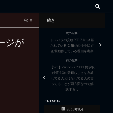
続き
0
次の記事
セージが
ドスパラの安物SSD Z1に搭載
されている 欠陥品のNAND が
正常動作している理由を考察
前の記事
【2ch】Windows 2000 掲示板
でNT 4.0の素晴らしさを布教
してる人とけなしてる人の言
ってることが両方変なので解
説するよ
CALENDAR
2018年8月