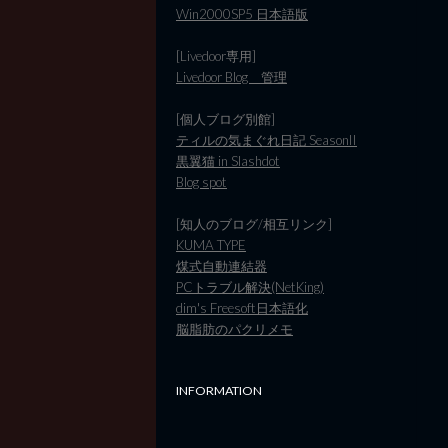
Win2000SP5 日本語版
[Livedoor専用]
Livedoor Blog 管理
[個人ブログ別館]
ティルの気まぐれ日記 SeasonII
黒翼猫 in Slashdot
Blog spot
[知人のブログ/相互リンク]
KUMA TYPE
煤式自動連結器
PCトラブル解決(NetKing)
dim's Freesoft日本語化
脳脂肪のパクリメモ
INFORMATION