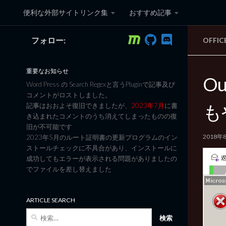
便利な外部サイトリンク集
おすすめ記事
コンテンツへスキップ
フォロー:
OFFI
黒翼猫のコンピュータ日記 3
重要なお知らせ
O
Word Press の Search Regexと言うPluginで記事及び
コメントがロストしました。
も
記事はおおよそ復旧できましたが、
2023年7月
に書
き込まれたコメントのうち消えてしまったものの復
旧が不可能です
2018年
2023年5月のルート証明書の更新プログラムのイン
ストールチェックに不具合があり、インストールに
成功してもエラーが表示される問題がありましたの
でファイルを差し替えました
ARTICLE SEARCH
検
索: