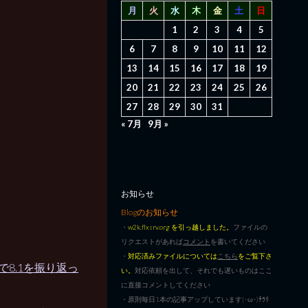
月
火
水
木
金
土
日
1
2
3
4
5
6
7
8
9
10
11
12
13
14
15
16
17
18
19
20
21
22
23
24
25
26
27
28
29
30
31
« 7月
9月 »
お知らせ
Blogのお知らせ
・
w2k.flxsrv.org を引っ越しました。
ファイルの
リクエストがあれば
コメント
を書いてください
・
対応済みファイルについては
こちら
をご覧下さ
ここで8.1を振り返っ
い。
対応依頼を出して、それでも遅いものはここ
に直接コメントしてください
・原則毎日1本の記事アップしています|･ω･)ﾁﾗﾘ