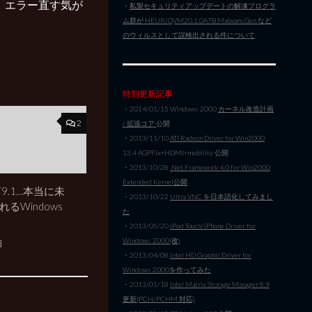
て、エラー直す気が
・
私製セキュリティアップデートの解凍プログラ
ム群が HEUR/QVM20.1.0A7B.Malware.Gen など
のウィルスとして誤検出される件について
特別更新記事
・2014/01/15 Windows 2000
カーネル改造計画
2
/ 拡張コア
公開
・2013/11/10
ATI Radeon Driver for Win2000
13.4 AGPFix+HDMI+mobility 公開
・2013/10/28
.Net Framework 4.0 for Win2000
Extended Kernel公開
NT9.1…本当に未
・2013/10/22
Ultra VNC を日本語化してみまし
るWindows
た
・2013/05/20
iPod Touch/iPhone Driver for
Windows 2000(改)
日
・2013/04/08
Intel HD Graphic Driver for
Windows 2000を作ってみた
・2013/01/18
Intel Matrix Storage Manager 8.9
更新(PCH/PCHM 対応)