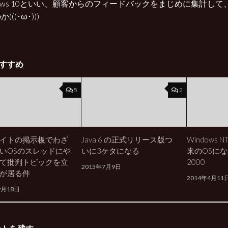
dows 10といい、顧客からのフィードバックをまじめに集計し
(((･ω･)))
すすめ
5
2
イトの掲示板でわざ
Java 6 の正式リリース版つ
Windows 
いOSのスレッドにや
いに3ケタになる
来のOSになれ
て批判トピックを立
2000
2015年7月9日
が居る件
2014年4月11
9月18日