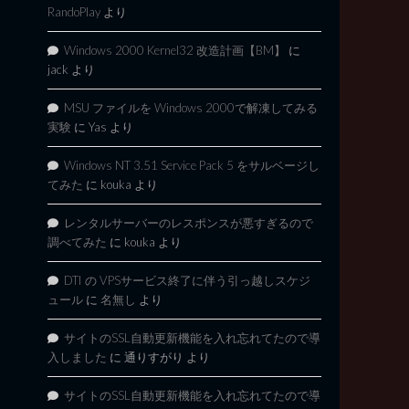
RandoPlay
より
Windows 2000 Kernel32 改造計画【BM】
に
jack
より
MSU ファイルを Windows 2000で解凍してみる
実験
に
Yas
より
Windows NT 3.51 Service Pack 5 をサルベージし
てみた
に
kouka
より
レンタルサーバーのレスポンスが悪すぎるので
調べてみた
に
kouka
より
DTI の VPSサービス終了に伴う引っ越しスケジ
ュール
に
名無し
より
サイトのSSL自動更新機能を入れ忘れてたので導
入しました
に
通りすがり
より
サイトのSSL自動更新機能を入れ忘れてたので導