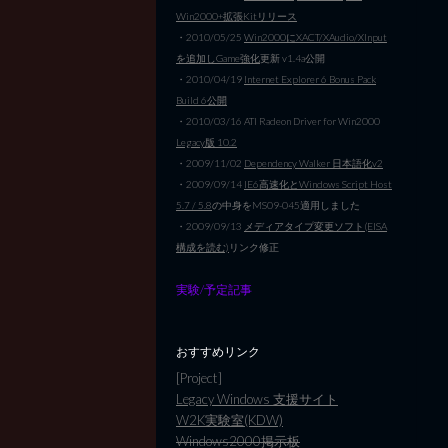
Win2000+拡張Kitリリース
・2010/05/25
Win2000にXACT/XAudio/XInput
を追加しGame強化
更新 v1.4a公開
・2010/04/19
Internet Explorer 6 Bonus Pack
Build 6公開
・2010/03/16 ATI Radeon Driver for Win2000
Legacy版 10.2
・2009/11/02
Dependency Walker 日本語化v2
・2009/09/14
IE6高速化とWindows Script Host
5.7 / 5.8
の中身をMS09-045適用しました
・2009/09/13
メディアタイプ変更ソフト(EISA
構成を読む)
リンク修正
実験/予定記事
おすすめリンク
[Project]
Legacy Windows 支援サイト
W2K実験室(KDW)
Windows2000掲示板