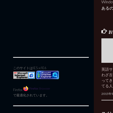
Win
あるのか
お
このサイトはIE5.x/IE6
英語サ
わざ古
ってき
てる人
Firefox
2015年
で最適化されています。