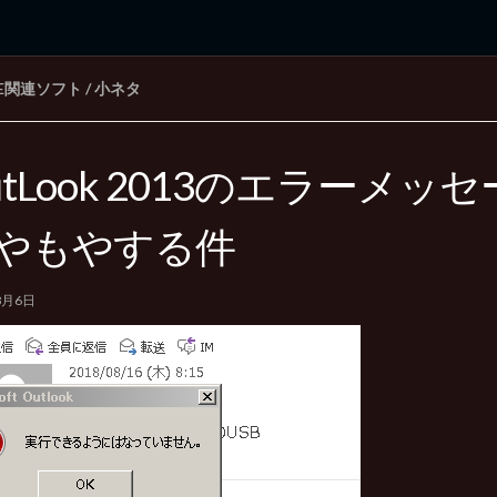
CE関連ソフト
/
小ネタ
rd Edition
Windows 2000 tunes up blog
utLook 2013のエラーメッ
やもやする件
8月6日