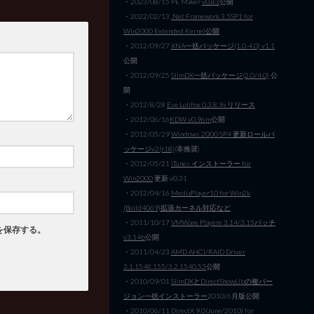
・2023/08/15 PE Maker
v0.83
公開
・2022/02/13
.Net Framework 3.5SP1 for
Win2000 Extended Kernel公開
・2012/09/27
XNA一括パッケージ(1.0-4.0) v1.1
公開
・2012/09/25
SlimDX一括パッケージ(2.0/4.0)
公
開
・2012/8/28
Ese Lolifox 0.3.8.9a リリース
・2012/06/16
KDW v0.96m
公開
・2012/05/29
Windows 2000 SP4 更新ロールパ
ッケージv2(r18)
(非推奨)
・2012/05/21
iTunes インストーラー for
Win2000
更新 v0.31
・2012/04/16
MediaPlayer10 for Win2k
(Build4069)拡張カーネル対応など
・2011/10/17
VMWare Playere 3.14/3.15パッチ
を保存する。
v3.14b
公開
・2011/04/23
AMD AHCI/RAID Driver
3.1.1548.155/3.2.1540.53
公開
・2010/09/01
SlimDXとDirectShowLibの複バー
ジョン一括インストーラー
2010/6月版公開
・2010/06/11
DirectX 9.0(June/2010) for