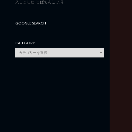
入しました
に
ぱちんこ
より
GOOGLE SEARCH
CATEGORY
category