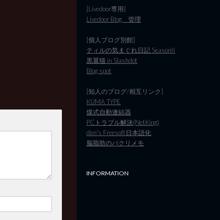
[Livedoor専用]
Livedoor Blog 管理
[個人ブログ別館]
ティルの気まぐれ日記 SeasonII
黒翼猫 in Slashdot
Blog spot
[知人のブログ/相互リンク]
KUMA TYPE
煤式自動連結器
PCトラブル解決(NetKing)
dim's Freesoft日本語化
脳脂肪のパクリメモ
INFORMATION