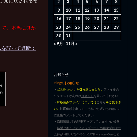
って 元に戻されるそ
2
3
4
5
6
7
8
9
10
11
12
13
14
15
16
17
18
19
20
21
22
23
24
25
26
27
28
29
なくて、本当に良か
30
31
« 9月
11月 »
セスを誤って遮断：
お知らせ
」
Blogのお知らせ
ィ
・
w2k.flxsrv.org を引っ越しました。
ファイルの
0
リクエストがあれば
コメント
を書いてください
・
対応済みファイルについては
こちら
をご覧下さ
い。
対応依頼を出して、それでも遅いものはここ
に直接コメントしてください
・原則毎日1本の記事アップしています|･ω･)ﾁﾗﾘ
・
私製セキュリティアップデートの解凍プログラ
ム群が HEUR/QVM20.1.0A7B.Malware.Gen など