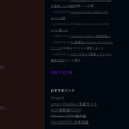
を追加しGame強化
更新 v1.4a公開
・2010/04/19
Internet Explorer 6 Bonus Pack
Build 6公開
・2010/03/16 ATI Radeon Driver for Win2000
Legacy版 10.2
・2009/11/02
Dependency Walker 日本語化v2
・2009/09/14
IE6高速化とWindows Script Host
5.7 / 5.8
の中身をMS09-045適用しました
・2009/09/13
メディアタイプ変更ソフト(EISA
構成を読む)
リンク修正
った。
実験/予定記事
おすすめリンク
[Project]
Legacy Windows 支援サイト
った。
W2K実験室(KDW)
Windows2000掲示板
Win2000SP5 日本語版