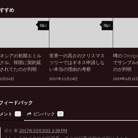
すすめ
0
0
ネシアの初期エミル
世界一の高さのクリスマス
噂の Omega 
クル。韓国に契約延
ツリーではギネス申請しな
でサンプル
されてたのが判明
い本当の理由の考察
のが判明
10月26日
2017年11月24日
2019年6月12
フィードバック
メント
6
ピンバック
0
匿名
2017年10月20日 2:38 PM
トレンドマイクロが中国系ってこの記事で初めて知りました…