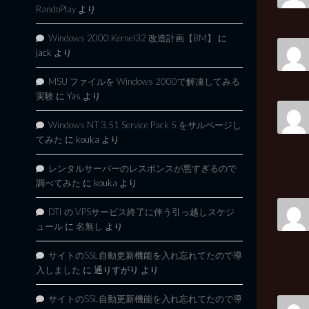
RandoPlay
より
Windows 2000 Kernel32 改造計画【BM】
に
jack
より
MSU ファイルを Windows 2000で解凍してみる
実験
に
Yas
より
Windows NT 3.51 Service Pack 5 をサルベージし
てみた
に
kouka
より
レンタルサーバーのレスポンスが悪すぎるので
調べてみた
に
kouka
より
DTI の VPSサービス終了に伴う引っ越しスケジ
ュール
に
名無し
より
サイトのSSL自動更新機能を入れ忘れてたので導
入しました
に
通りすがり
より
サイトのSSL自動更新機能を入れ忘れてたので導