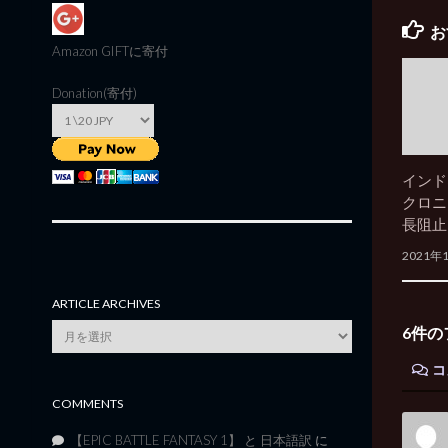
お
Amazon GIFT
に寄付
Donation(寄付)
インド
クロニ
長阻止
2021年
ARTICLE ARCHIVES
Article
6件の
Archives
コ
COMMENTS
【EPIC BATTLE FANTASY 1】 と 日本語訳
に