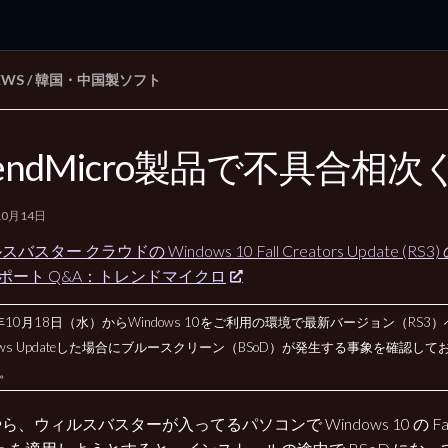
EWS
/
韓国・中国製ソフト
rd Edition
Windows 2000 tunes up blog
rendMicro製品で不具合相次
10月14日
バスター クラウドの Windows 10 Fall Creators Update (
 サポート Q&A：トレンドマイクロ
7年10月18日（水）からWindows 10をご利用の環境で最新バージョン（RS3）
dows Updateした場合にブルースクリーン（BSoD）が発生する事象を確認して
。
、ウィルスバスターが入ってるパソコンで Windows 10 の Fall C