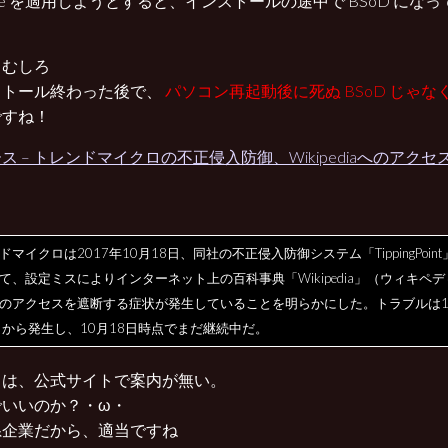
ate を適用しようとすると、インストールの途中で BSoD にな
。
、むしろ
ストール終わった後で、
パソコン再起動後に死ぬ BSoD じゃ
ですね！
ス – トレンドマイクロの不正侵入防御、Wikipediaへのアク
ドマイクロは2017年10月18日、同社の不正侵入防御システム「TippingPoint
て、設定ミスによりインターネット上の百科事典「Wikipedia」（ウィキペデ
のアクセスを遮断する症状が発生していることを明らかにした。トラブルは1
日から発生し、10月18日時点でまだ継続中だ。
らは、公式サイトで案内が無い。
でいいのか？・ω・
系企業だから、適当ですね