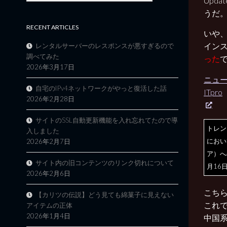
Upd
うだ
RECENT ARTICLES
いや
イン
レンタルサーバーのレスポンスが悪すぎるので
調べてみた
った
2026年3月17日
ニュー
自宅のIPv4ネットワークがやっと復活した話
ITpro
2026年2月28日
サイトのSSL自動更新機能を入れ忘れてたので導
トレン
入しました
におい
2026年2月7日
ア）へ
サイト内の旧コンテンツのリンク切れについて
月16
2026年2月6日
こち
【カリツの伝説】どう見ても綿菓子に見えない
これ
アイテムの正体
2026年1月4日
中国