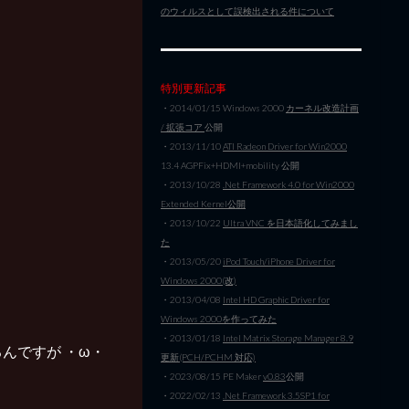
のウィルスとして誤検出される件について
特別更新記事
・2014/01/15 Windows 2000
カーネル改造計画
/ 拡張コア
公開
・2013/11/10
ATI Radeon Driver for Win2000
13.4 AGPFix+HDMI+mobility 公開
・2013/10/28
.Net Framework 4.0 for Win2000
Extended Kernel公開
・2013/10/22
Ultra VNC を日本語化してみまし
た
・2013/05/20
iPod Touch/iPhone Driver for
Windows 2000(改)
・2013/04/08
Intel HD Graphic Driver for
Windows 2000を作ってみた
・2013/01/18
Intel Matrix Storage Manager 8.9
んですが ・ω・
更新(PCH/PCHM 対応)
・2023/08/15 PE Maker
v0.83
公開
・2022/02/13
.Net Framework 3.5SP1 for