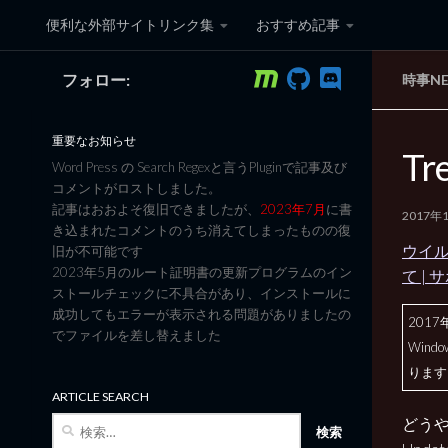
便利な外部サイトリンク集
おすすめ記事
コンテンツへスキップ
フォロー:
時事N
黒翼猫のコンピュータ日記 3
重要なお知らせ
T
Word Press の Search Regexと言うPluginで記事及び
コメントがロストしました。
記事はおおよそ復旧できましたが、
2023年7月
に書
2017年
き込まれたコメントのうち消えてしまったものの復
ウイルス
旧が不可能です
2023年5月のルート証明書の更新プログラムのイン
て |
ストールチェックに不具合があり、インストールに
成功してもエラーが表示される問題がありましたの
201
でファイルを差し替えました
Win
ります
ARTICLE SEARCH
どうやら
検
索: