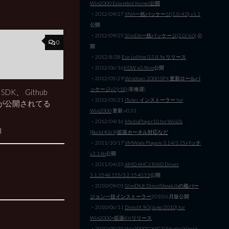
Win2000 Extended Kernel公開
・2012/09/27
XNA一括パッケージ(1.0-4.0) v1.1
公開
・2012/09/25
SlimDX一括パッケージ(2.0/4.0)
公
0
開
・2012/8/28
Ese Lolifox 0.3.8.9a リリース
・2012/06/16
KDW v0.96m
公開
・2012/05/29
Windows 2000 SP4 更新ロールパ
ッケージv2(r18)
(非推奨)
SDK、 Github
・2012/05/21
iTunes インストーラー for
が公開されてる
Win2000
更新 v0.31
・2012/04/16
MediaPlayer10 for Win2k
日
(Build4069)拡張カーネル対応など
・2011/10/17
VMWare Playere 3.14/3.15パッチ
v3.14b
公開
・2011/04/23
AMD AHCI/RAID Driver
3.1.1548.155/3.2.1540.53
公開
・2010/09/01
SlimDXとDirectShowLibの複バー
ジョン一括インストーラー
2010/6月版公開
・2010/06/11
DirectX 9.0(June/2010) for
Win2000+拡張Kitリリース
・2010/05/25
Win2000にXACT/XAudio/XInput