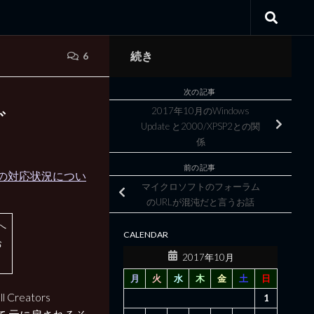
続き
6
次の記事
ぐ
2017年10月のWindows
Update と2000/XPSP2との関
係
前の記事
RS3) の対応状況につい
マイクロソフトのフォーラム
のURLが混沌だと言うお話
へ
CALENDAR
お
2017年10月
月
火
水
木
金
土
日
reators
1