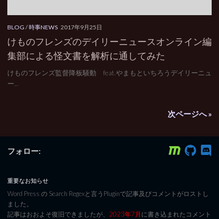
BLOG
/
時事NEWS
2017年9月25日
けものフレンズのデイリーニュースオンライン編
集部による怪文書を解析に通してみた
けものフレンズ監督降板騒動 feat.やまもといちろうデイリーニュ
ー...
次ページへ »
フォロー:
重要なお知らせ
Word Press の Search Regexと言うPluginで記事及びコメントがロストし
ました。
記事はおおよそ復旧できましたが、
2023年7月
に書き込まれたコメント