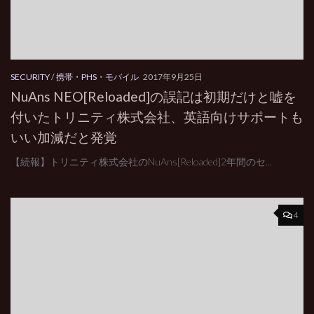
SECURITY
/
携帯・PHS・モバイル
2017年9月25日
NuAns NEO[Reloaded]の誤記は初期だけと嘘を
付いたトリニティ株式会社、英語向けサポートも
いい加減だと発覚
【続報】トリニティ株式会社のNuAns[Reloaded]2年間のセ...
4