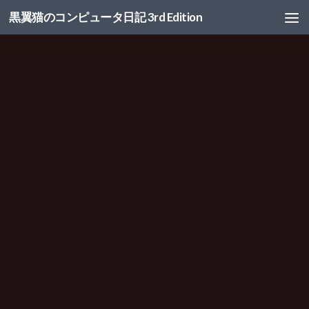
黒翼猫のコンピュータ日記 3rd Edition
コンテンツへスキップ