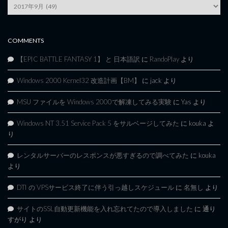
Article
Archives
COMMENTS
【EPIC BATTLE FANTASY 1】 と 日本語訳
に
RandoPlay
より
Windows 2000 Kernel32 改造計画【BM】
に
jack
より
MSU ファイルを Windows 2000で解凍してみる実験
に
Yas
より
Windows NT 3.51 Service Pack 5 をサルベージしてみた
に
kouka
よ
り
レンタルサーバーのレスポンスが悪すぎるので調べてみた
に
kouka
より
DTI の VPSサービス終了に伴う引っ越しスケジュール
に
名無し
より
サイトのSSL自動更新機能を入れ忘れてたので導入しました
に
通り
すがり
より