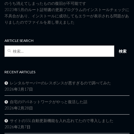
のうち消えてしまったものの復旧が不可能です
2023年5月のルート証明書の更新プログラムのインストールチェックに
不具合があり、インストールに成功してもエラーが表示される問題があ
りましたのでファイルを差し替えました
ARTICLE SEARCH
検
索:
RECENT ARTICLES
レンタルサーバーのレスポンスが悪すぎるので調べてみた
2026年3月17日
自宅のIPv4ネットワークがやっと復活した話
2026年2月28日
サイトのSSL自動更新機能を入れ忘れてたので導入しました
2026年2月7日