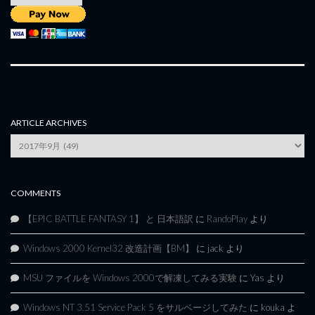
ARTICLE ARCHIVES
Article
Archives
COMMENTS
【EPIC BATTLE FANTASY 1】 と 日本語訳
に
RandoPlay
より
Windows 2000 Kernel32 改造計画【BM】
に
jack
より
MSU ファイルを Windows 2000で解凍してみる実験
に
Yas
より
Windows NT 3.51 Service Pack 5 をサルベージしてみた
に
kouka
よ