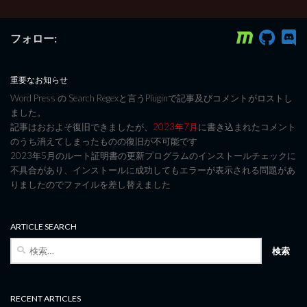
フォロー:
重要なお知らせ
Word Press の Search Regexと言うPluginで記事及びコメントがロストし
ました。
記事はおおよそ復旧できましたが、
2023年7月
に書き込まれたコメント
のうち消えてしまったものの復旧が不可能です
2023年5月のルート証明書の更新プログラムのインストールチェックに
不具合があり、インストールに成功してもエラーが表示される問題があ
りましたのでファイルを差し替えました
ARTICLE SEARCH
検
索:
RECENT ARTICLES