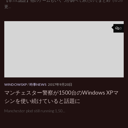
【非SSL認証】他のゲームもいくつか調べてみたのでまとめ（8/26
更...
0
WINDOWSXP
/
時事NEWS
2017年9月20日
マンチェスター警察が1500台のWindows XPマ
シンを使い続けていると話題に
Manchester plod still running 1,50...