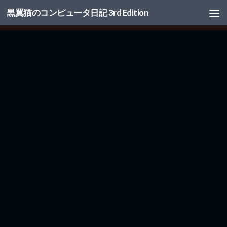
黒翼猫のコンピュータ日記 3rd Edition
コンテンツへスキップ