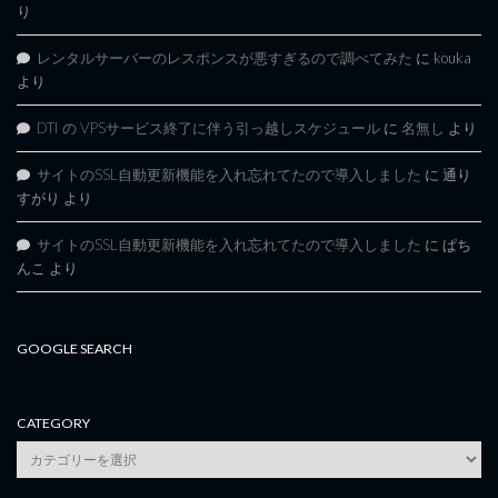
り
レンタルサーバーのレスポンスが悪すぎるので調べてみた
に
kouka
より
DTI の VPSサービス終了に伴う引っ越しスケジュール
に
名無し
より
サイトのSSL自動更新機能を入れ忘れてたので導入しました
に
通り
すがり
より
サイトのSSL自動更新機能を入れ忘れてたので導入しました
に
ぱち
んこ
より
GOOGLE SEARCH
CATEGORY
category