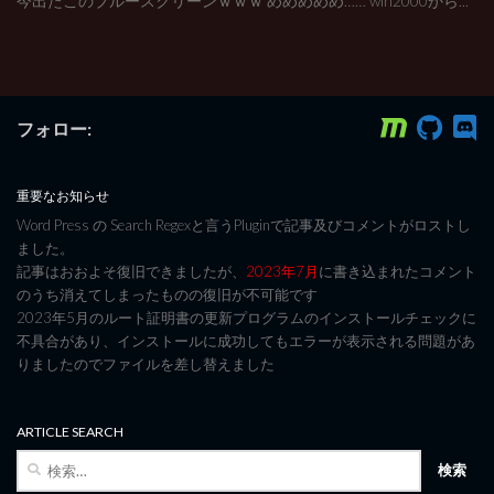
今出たこのブルースクリーンｗｗｗ めめめめめ…… win2000から...
フォロー:
重要なお知らせ
Word Press の Search Regexと言うPluginで記事及びコメントがロストし
ました。
記事はおおよそ復旧できましたが、
2023年7月
に書き込まれたコメント
のうち消えてしまったものの復旧が不可能です
2023年5月のルート証明書の更新プログラムのインストールチェックに
不具合があり、インストールに成功してもエラーが表示される問題があ
りましたのでファイルを差し替えました
ARTICLE SEARCH
検
索: