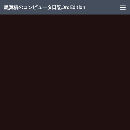
黒翼猫のコンピュータ日記 3rd Edition
コンテンツへスキップ