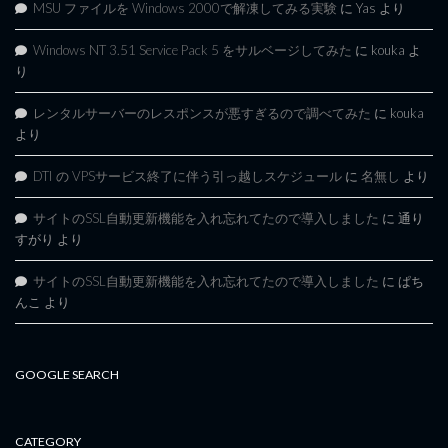
MSU ファイルを Windows 2000で解凍してみる実験
に
Yas
より
Windows NT 3.51 Service Pack 5 をサルベージしてみた
に
kouka
よ
り
レンタルサーバーのレスポンスが悪すぎるので調べてみた
に
kouka
より
DTI の VPSサービス終了に伴う引っ越しスケジュール
に
名無し
より
サイトのSSL自動更新機能を入れ忘れてたので導入しました
に
通り
すがり
より
サイトのSSL自動更新機能を入れ忘れてたので導入しました
に
ぱち
んこ
より
GOOGLE SEARCH
CATEGORY