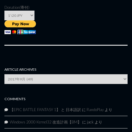
Donation(寄付)
ARTICLE ARCHIVES
Article
Archives
COMMENTS
【EPIC BATTLE FANTASY 1】 と 日本語訳
に
RandoPlay
より
Windows 2000 Kernel32 改造計画【BM】
に
jack
より