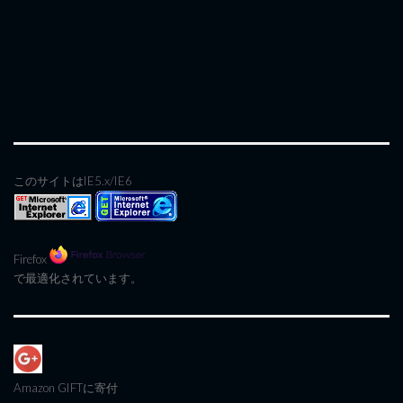
このサイトはIE5.x/IE6
Firefox
で最適化されています。
Amazon GIFT
に寄付