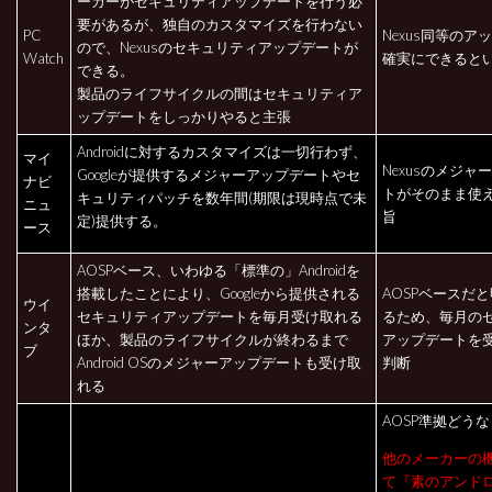
ーカーがセキュリティアップデートを行う必
要があるが、独自のカスタマイズを行わない
PC
Nexus同等のア
ので、Nexusのセキュリティアップデートが
Watch
確実にできると
できる。
製品のライフサイクルの間はセキュリティア
ップデートをしっかりやると主張
Androidに対するカスタマイズは一切行わず、
マイ
Nexusのメジャ
Googleが提供するメジャーアップデートやセ
ナビ
トがそのまま使
キュリティパッチを数年間(期限は現時点で未
ニュ
旨
定)提供する。
ース
AOSPベース、いわゆる「標準の」Androidを
搭載したことにより、Googleから提供される
AOSPベースだ
ウイ
セキュリティアップデートを毎月受け取れる
るため、毎月の
ンタ
ほか、製品のライフサイクルが終わるまで
アップデートを
ブ
Android OSのメジャーアップデートも受け取
判断
れる
AOSP準拠どう
他のメーカーの
て『素のアンド