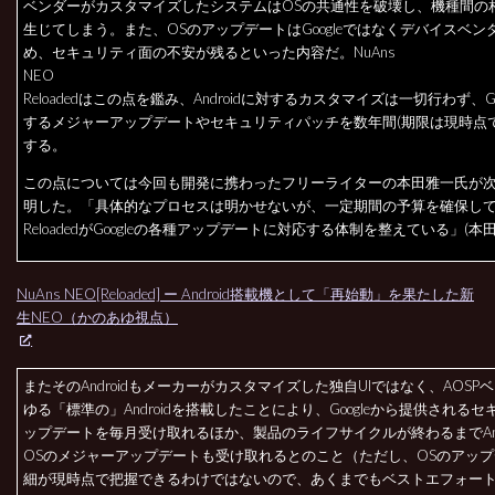
ベンダーがカスタマイズしたシステムはOSの共通性を破壊し、機種間の
生じてしまう。また、OSのアップデートはGoogleではなくデバイスベン
め、セキュリティ面の不安が残るといった内容だ。NuAns
NEO
Reloadedはこの点を鑑み、Androidに対するカスタマイズは一切行わず、Go
するメジャーアップデートやセキュリティパッチを数年間(期限は現時点で
する。
この点については今回も開発に携わったフリーライターの本田雅一氏が
明した。「具体的なプロセスは明かせないが、一定期間の予算を確保してNuA
ReloadedがGoogleの各種アップデートに対応する体制を整えている」(本
NuAns NEO[Reloaded] ー Android搭載機として「再始動」を果たした新
生NEO（かのあゆ視点）
またそのAndroidもメーカーがカスタマイズした独自UIではなく、AOSP
ゆる「標準の」Androidを搭載したことにより、Googleから提供される
ップデートを毎月受け取れるほか、製品のライフサイクルが終わるまでAndr
OSのメジャーアップデートも受け取れるとのこと（ただし、OSのアッ
細が現時点で把握できるわけではないので、あくまでもベストエフォー