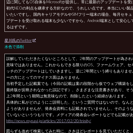
辺に関してもOS自体をMicrosoftが提供し、常に最新のアップデートを
初代NEOの利点を継承する方針なので、うれしい点です。本当にいい製
いたいですし、国内キャリアモデルやSIMフリー端末の場合、毎月セキュ
プデートを受け取れる端末も少ないですから、Android端末として安心し
るはずです。
星川氏のTwitter
水色で添削
誤解していただきたくないところとして、2年間のアップデートが為され
意味ではありません。これからもできる限りのOS、ファームウェア、セ
ッチのアップデートはしていきますし、逆に2年間という縛りもありませ
ーの方にとってのマイナス面はありません
当初予定した記載案でも（今回の記載は案の段階から仮でウェブ構築を
最終版が反映されなかった誤記です）、さまざまな注意書きがあり、そ
上2年間という期間は無意味なので、削除したという経緯があります。
具体的に私がどのようにご説明した、というご質問ではないので、なん
ようがありませんが、発表会資料にも記載されていませんし、そのよう
ていないというつもりです。メディアの発表会レポートなどでも記載が
http://news.mynavi.jp/articles/2017/02/20/trinity/
図らずも改めて検索してみた時に、さきほどレポートを見ていただくと