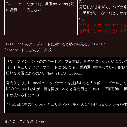
た。
Twitter で
なかった。期限がいつかは明
見通しが甘すぎて、バグの修
の説明
言しない
て予算がなくなったとしか考
い。
謝罪どころか、公式サイトを
き換えてなかったことにする
HMD Global のアップデートに対する姿勢から見る、NuAns NEO
Reloaded | しょぼんブログ
さて、フィンランドのスタートアップ企業は、具体的にAndroid Oにつ
り、セキュリティアップデートについても、誓約通り提供しているHMD Gl
照的な位置にあるのが、NuAns NEO Reloaded。
発売前より、Nexus並のアップデートを提供すると大々的にアピールしてい
NEO Reloadedですが、蓋を開けてみると発売日と、その1、2週間後に
トが提供されたのみ。
7月30日現在のAndroidセキュリティパッチが2017年4月5日版といった
まさに、こんな感じ・ω・