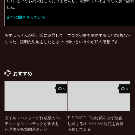
月1にというお約束はしておりませんし、書かれているような文脈で記載
せん。
完全に開き直っている
あすぱらさんが星川氏に謝罪して、ブログ記事を削除するほどの理にか
なった、説明た対応をしたとはいい難いというのが私の感想です
おすすめ
9
4
ウイルスバスターが好成績のAV
TLS POODLEの対策をせず放置
テストをシマンテックが拒否し
し続けるeLTAXのSSL設定を再度
た理由が衝撃的過ぎた話
考察してみる