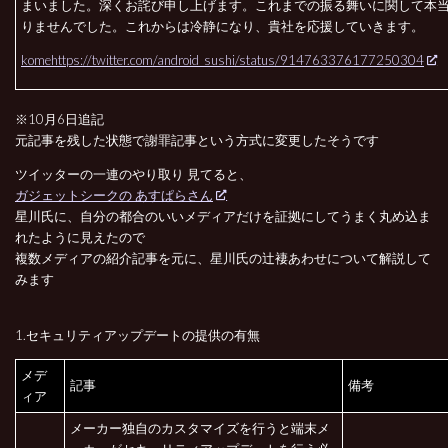
まいました。深くお詫び申し上げます。これまでの振る舞いに関して本
りませんでした。これからは冷静になり、貴社を応援していきます。
komehttps://twitter.com/android_sushi/status/914763376177250304
※10月6日追記
元記事を残した状態で謝罪記事という方式に変更したそうです
ツイッターの一連のやり取り 見てると、
ガジェットシークの あすぱらさん
星川氏に、自分の都合のいいメディアだけを証拠にしてうまく丸め込ま
れたように見えたので
複数メディアの紹介記事を元に、星川氏の辻褄あわせについて解説して
みます
1.セキュリティアップデートの提供の有無
メデ
記事
備考
ィア
メーカー独自のカスタマイズを行うと端末メ