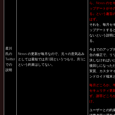
ら、Nexus の
ップデートがそ
る』という趣旨
はず。
それを、毎月セ
ップデートする
ないという説明
る。
星川
今までのアップ
氏の
Nexus の更新が毎月なので、元々の意気込み
合の修正で、リ
Twitter
としては最短では月1回というつもり。月1に
決しなければい
での
という約束はしてない。
後回しになった
説明
実質、カスタマ
ンドロイド端末
毎月どころか、
セキュリティ更
ず、謝罪どころ
け。
ユーザーとの約