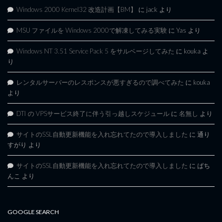
Windows 2000 Kernel32 改造計画【BM】
に
jack
より
MSU ファイルを Windows 2000で解凍してみる実験
に
Yas
より
Windows NT 3.51 Service Pack 5 をサルベージしてみた
に
kouka
よ
り
レンタルサーバーのレスポンスが悪すぎるので調べてみた
に
kouka
より
DTI の VPSサービス終了に伴う引っ越しスケジュール
に
名無し
より
サイトのSSL自動更新機能を入れ忘れてたので導入しました
に
通り
すがり
より
サイトのSSL自動更新機能を入れ忘れてたので導入しました
に
ぱち
んこ
より
GOOGLE SEARCH