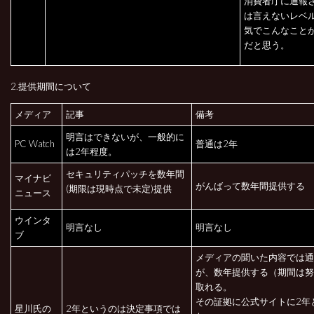
消費者庁に通報
は言えないレベ
気でこんなこと
だと思う。
2.提供期間について
メディア
記事
備考
明言はできないが、一般的に
PC Watch
普通は2年
は2年程度。
セキュリティパッチを数年間
マイナビ
がんばって数年間提供する
(期限は現時点で未定)提供
ニュース
ウインタ
明言なし
明言なし
ブ
メディアの聞いた内容では通
が、数年提供する（期間は努
取れる。
その証拠に公式サイトに2年
星川氏の
2年というのは決定事項では