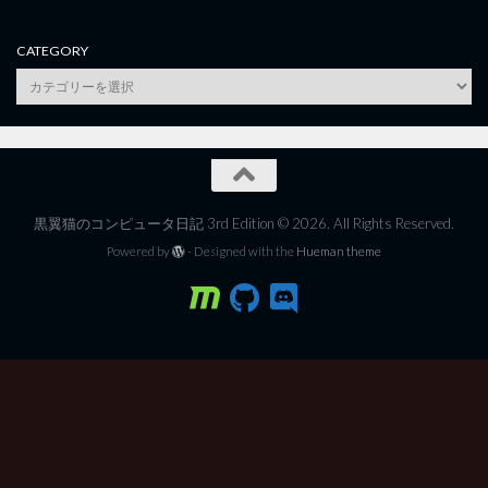
CATEGORY
category
黒翼猫のコンピュータ日記 3rd Edition © 2026. All Rights Reserved.
Powered by
- Designed with the
Hueman theme