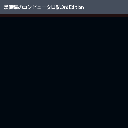
黒翼猫のコンピュータ日記 3rd Edition
コンテンツへスキップ