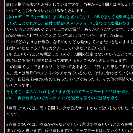
続ける期間も未定とお答えしていますので、当初から2年間とはお伝えし
いうこともお分かりいただけるかと思います。
別のメディアでは一般的には2年だと述べており、2年ではなく複数年を
ていたことがわかる。後付で都合のいいメディアに合わせて辻褄あわせ
いろいろとご配慮いただいた上でのご質問、ありがとうございます。ミ
誤記が表記されていたことについて深くお詫びいたします。Android
Oreoでどのような仕組みになるのかなども勉強していきたいと思います
お使いいただけるようなカタチにしていきたいと思います。
2年以上ということも明記しませんが、期間の設定はないということです
同項目にある但し書きによって左右されるところが大きいと言えます。
この記事でも「できる限り」と書いてあるように、特にお約束してる訳
ん。元々は毎月Googleよりパッチが出ているので、それに合わせていく
すが、自社端末向けのものであったりバグがあったり、その他の事情で
いところです。
そもそも、素のAndroid をそのまま使うのでアップデートの品質を保証
のに、自社端末なのでカスタマイズが必要を言うのでは話が違う。
1点目については、元々公開リンクが公式サイトからはないものでした。
きます。
2点目については、やるかやらないかという意味でやるというところを明
違うかなと思います。繰り返しますが、アップデートはしていくという