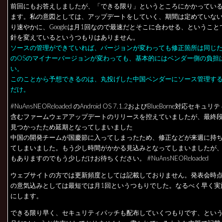
前回にもお答えしましたが、「できる限り」というところにかかってい
ます。私の意図としては、アップデートをしていく、期間は定めていな
り速やかに、Googleは月1回なので最速だとそこに合わせる、というこ
針を変えているというつもりはありません。
ソースの管理ができていれば、バージョンが変わっても修正箇所は同じ
のOSのマイナーバージョンが変わっても、基本的にはベンダー側の負担
い。
このことから予想できるのは、丸投げした中国ベンダーにソース管理す
だけ。
#NuAnsNEOReloaded のAndroid OS 7.1.2およびBlueBorne対応セキ
含むファームウェアアップデートのリリースを控えていましたが、最終
見つかったため延期となってしまいました
中国の開発チームが国慶節に入ってしまったため、修正などが来週に持
てしまいました。もう少し時間がかかる見込みとなってしまいましたが
もありますのでもう少しだけお待ちください。 #NuAnsNEOReloaded
ウェブサイトの方では更新頻度としては記載しておりません。発表会時
の意気込みとしては最短では月1回というつもりでした。なるべく早く実
にします。
できる限り早く、セキュリティパッチも配布していくつもりです、とい