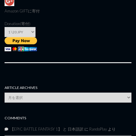
Amazon GIFT
に寄付
Donation(寄付)
ARTICLE ARCHIVES
Article
Archives
COMMENTS
【EPIC BATTLE FANTASY 1】 と 日本語訳
に
RandoPlay
より