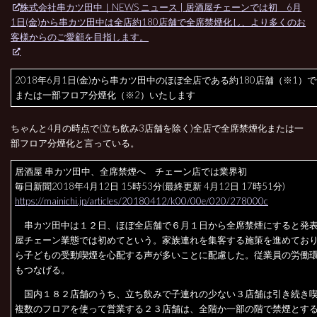
株式会社串カツ田中｜NEWS ニュース | 居酒屋チェーンでは初 6月
1日(金)から串カツ田中は全店約180店舗で全席禁煙化し、より多くのお
客様からのご愛顧を目指します。
2018年6月1日(金)から串カツ田中のほぼ全店である約180店舗（※1）
または一部フロア分煙化（※2）いたします
ちゃんと4月の時点で(立ち飲み3店舗を除く)全店で全席禁煙化または一
部フロア分煙化と言っている。
居酒屋 串カツ田中、全席禁煙へ チェーン店では業界初
毎日新聞2018年4月12日 15時53分(最終更新 4月12日 17時51分)
https://mainichi.jp/articles/20180412/k00/00e/020/278000c
串カツ田中は１２日、ほぼ全店舗で６月１日から全席禁煙にすると発
屋チェーン業態では初めてという。家族連れを集客する施策を進めてお
ら子どもの受動喫煙を心配する声が多いことに配慮した。従業員の労働
もつなげる。
国内１８２店舗のうち、立ち飲みで子連れの少ない３店舗は引き続き
複数のフロアを使って営業する２３店舗は、全階か一部の階で禁煙とす