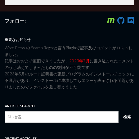
フォロー:
重要なお知らせ
Word Press の Search Regexと言うPluginで記事及びコメントがロストし
ました。
記事はおおよそ復旧できましたが、
2023年7月
に書き込まれたコメント
のうち消えてしまったものの復旧が不可能です
2023年5月のルート証明書の更新プログラムのインストールチェックに
不具合があり、インストールに成功してもエラーが表示される問題があ
りましたのでファイルを差し替えました
ARTICLE SEARCH
検
索:
RECENT ARTICLES