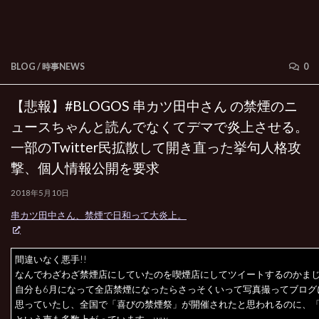
BLOG
/
時事NEWS
0
【悲報】#BLOGOS 串カツ田中さん の禁煙のニ
ュースちゃんと読んでなくてデマで炎上させる。
一部のTwitter民拡散して開き直った挙句人格攻
撃、個人情報公開を要求
2018年5月10日
串カツ田中さん、禁煙で日和って大炎上。
間違いなく悪手!!
なんでわざわざ禁煙店にしていたのを喫煙店にしてツイートするのかま
自分も6月になって全店禁煙になったらさっそくいって写真撮ってブログ
思っていたし、全国で「喜びの禁煙祭」が開催されたと思われるのに、
という声も多数上がっています。ww