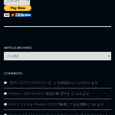
ARTICLE ARCHIVES
Article
Archives
COMMENTS
【EPIC BATTLE FANTASY 1】 と 日本語訳
に
RandoPlay
より
Windows 2000 Kernel32 改造計画【BM】
に
jack
より
MSU ファイルを Windows 2000で解凍してみる実験
に
Yas
より
Windows NT 3.51 Service Pack 5 をサルベージしてみた
に
kouka
よ