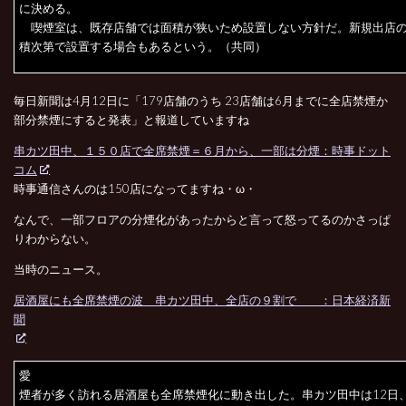
に決める。
喫煙室は、既存店舗では面積が狭いため設置しない方針だ。新規出店
積次第で設置する場合もあるという。（共同）
毎日新聞は4月12日に「179店舗のうち 23店舗は6月までに全店禁煙か
部分禁煙にすると発表」と報道していますね
串カツ田中、１５０店で全席禁煙＝６月から、一部は分煙：時事ドット
コム
時事通信さんのは150店になってますね・ω・
なんで、一部フロアの分煙化があったからと言って怒ってるのかさっぱ
りわからない。
当時のニュース。
居酒屋にも全席禁煙の波 串カツ田中、全店の９割で ：日本経済新
聞
愛
煙者が多く訪れる居酒屋も全席禁煙化に動き出した。串カツ田中は12日