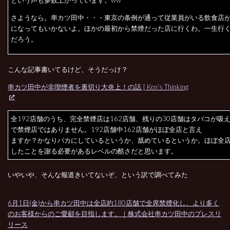
さようなら。串カツ田中・・・東京の条例が通って従業員がいる飲食店
になってもいかないよ。ほかの最初から禁煙だった店に行くわ。一生行
だろう。
こんな記事書いてるけど、そうだっけ？
串カツ田中が非喫煙者を裏切り大炎上！の話 | Ken’s Thinking
全192店舗のうち、完全禁煙店は162店舗、残りの30店舗はタバコが吸
で禁煙店ではありません。192店舗中162店舗がほぼ全店と言え
ますか？かなりバカにしているというか、舐めているというか。ほぼ全
したことを謝る必要があるレベルの酷さだと思います。
いやいや、そんな報道きいてないぞ、という訳で調べてみた
6月1日(金)から串カツ田中は全店約180店舗で全席禁煙化し、より多く
のお客様からのご愛顧を目指します。｜株式会社串カツ田中のプレスリ
リース