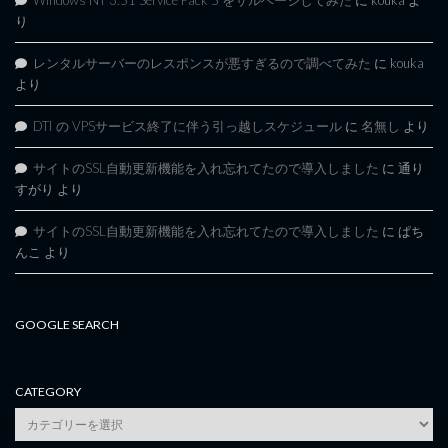
り
レンタルサーバーのレスポンスが悪すぎるので調べてみた
に
kouka
より
DTI の VPSサービス終了に伴う引っ越しスケジュール
に
名無し
より
サイトのSSL自動更新機能を入れ忘れてたので導入しました
に
通り
すがり
より
サイトのSSL自動更新機能を入れ忘れてたので導入しました
に
ぱち
んこ
より
GOOGLE SEARCH
CATEGORY
category