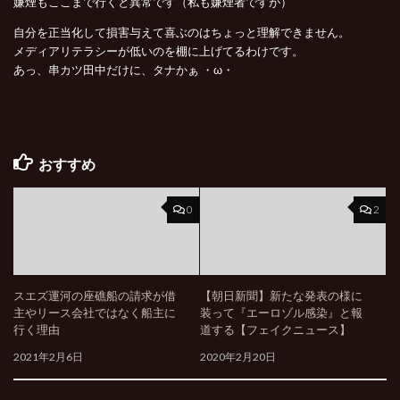
嫌煙もここまで行くと異常です（私も嫌煙者ですが）
自分を正当化して損害与えて喜ぶのはちょっと理解できません。
メディアリテラシーが低いのを棚に上げてるわけです。
あっ、串カツ田中だけに、タナかぁ ・ω・
おすすめ
0
2
スエズ運河の座礁船の請求が借
【朝日新聞】新たな発表の様に
主やリース会社ではなく船主に
装って『エーロゾル感染』と報
行く理由
道する【フェイクニュース】
2021年2月6日
2020年2月20日