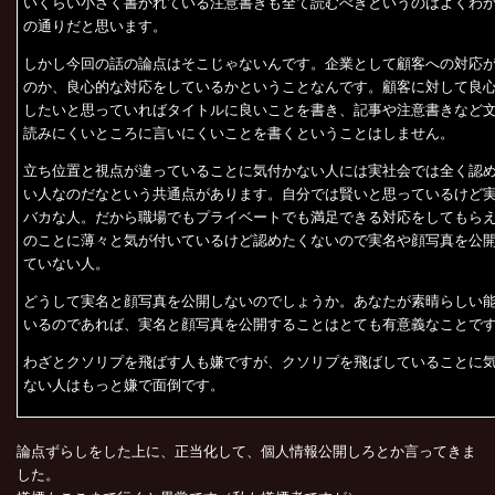
いくらい小さく書かれている注意書きも全て読むべきというのはよくわ
の通りだと思います。
しかし今回の話の論点はそこじゃないんです。企業として顧客への対応
のか、良心的な対応をしているかということなんです。顧客に対して良
したいと思っていればタイトルに良いことを書き、記事や注意書きなど
読みにくいところに言いにくいことを書くということはしません。
立ち位置と視点が違っていることに気付かない人には実社会では全く認
い人なのだなという共通点があります。自分では賢いと思っているけど
バカな人。だから職場でもプライベートでも満足できる対応をしてもら
のことに薄々と気が付いているけど認めたくないので実名や顔写真を公
ていない人。
どうして実名と顔写真を公開しないのでしょうか。あなたが素晴らしい
いるのであれば、実名と顔写真を公開することはとても有意義なことで
わざとクソリプを飛ばす人も嫌ですが、クソリプを飛ばしていることに
ない人はもっと嫌で面倒です。
論点ずらしをした上に、正当化して、個人情報公開しろとか言ってきま
した。