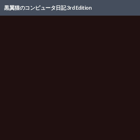
黒翼猫のコンピュータ日記 3rd Edition
コンテンツへスキップ