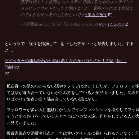
ほぼ日刊イトイ新聞は 元々ステマで儲けるためのオンラインシ
ョッピングサイトだったと聞きました。更新がそのまま利益な
のですから比べるのもおかしいです
#串カツ田中
— |黒翼猫|ω･)｡o(㌛㌰㌬㌠) (@BlackWingCat)
May 12, 2018
という訳で、誤りを指摘して、訂正した方がいいと勧告しました。する
と…。
ツイッターの噛み合わない話は釣りなのかバカなのか！の話 | Ken’s
Thinking
私自身への訳のわからない話やクソリプは少しでしたが、フォロワーが
ては話が噛み合っていないからみ方をしている人が沢山いました。屁理
りばかりで論点が全く噛み合っていない話ばかり。
フォロワーが多い人に無駄にからんでインプレッションを増やしてフォ
そうとする釣りをしている人と本当にバカな人達。釣りをしている人が
い見ていました。
投資家視点や消費者視点としては甘いタイトルに乗せられることなく、