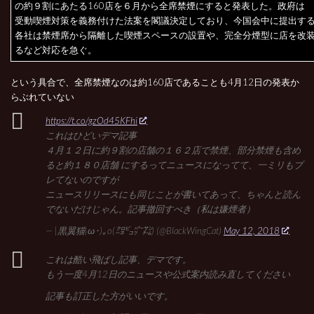
の約９割にあたる160店を６月から全席禁煙にすると発表した。政府は
受動喫煙対策を義務付けた法案を閣議決定しており、今国会中に提出す
各社は禁煙席から隔離した喫煙スペースの設置や、完全分煙型に店を改
るなど対応を急ぐ。
という具合で、全席禁煙なのは約160店であることも4月12日の発表か
らぶれていない
https://t.co/gzOd45KFhi
これはひどいデマ記事
４月１２日に約９割の店舗の１６２店で禁煙、部分禁煙も含め
ると約１８０店舗 にするってニュースになってて、一ミリもブ
レてないのですが
ニュースリリースにも同じことが書いてあって、ちゃんと読ん
でないだけじゃん。記事撤回すべき（私は嫌煙者）
— |黒翼猫|ω･)｡o(㌛㌰㌬㌠) (@BlackWingCat)
May 12, 2018
これは酷い飛ばし記事、デマです。
もう一度4月12日のニュースや公式案内読み直してください
記事も訂正した方がいいです。