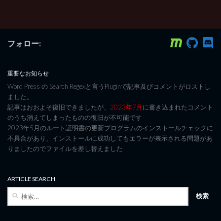
フォロー:
重要なお知らせ
Word Press の Search Regexと言うPluginで記事及びコメントがロストし
ました。
記事はおおよそ復旧できましたが、
2023年7月
に書き込まれたコメント
のうち消えてしまったものの復旧が不可能です
2023年5月のルート証明書の更新プログラムのインストールチェックに
不具合があり、インストールに成功してもエラーが表示される問題があ
りましたのでファイルを差し替えました
ARTICLE SEARCH
検
索: