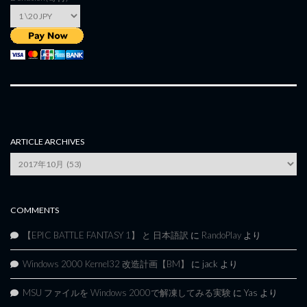
ARTICLE ARCHIVES
Article
Archives
COMMENTS
【EPIC BATTLE FANTASY 1】 と 日本語訳
に
RandoPlay
より
Windows 2000 Kernel32 改造計画【BM】
に
jack
より
MSU ファイルを Windows 2000で解凍してみる実験
に
Yas
より