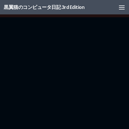
黒翼猫のコンピュータ日記 3rd Edition
コンテンツへスキップ