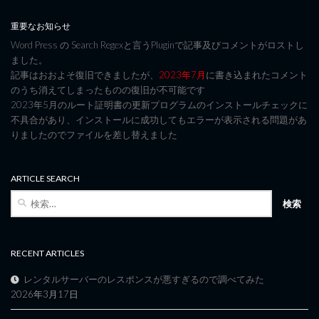
重要なお知らせ
Word Press の Search Regexと言うPluginで記事及びコメントがロストし
ました。
記事はおおよそ復旧できましたが、
2023年7月
に書き込まれたコメント
のうち消えてしまったものの復旧が不可能です
2023年5月のルート証明書の更新プログラムのインストールチェックに
不具合があり、インストールに成功してもエラーが表示される問題があ
りましたのでファイルを差し替えました
ARTICLE SEARCH
検
索:
RECENT ARTICLES
レンタルサーバーのレスポンスが悪すぎるので調べてみた
2026年3月17日