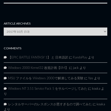
ARTICLE ARCHIVES
Article
Archives
COMMENTS
【EPIC BATTLE FANTASY 1】 と 日本語訳
に
RandoPlay
より
Windows 2000 Kernel32 改造計画【BM】
に
jack
より
MSU ファイルを Windows 2000で解凍してみる実験
に
Yas
より
Windows NT 3.51 Service Pack 5 をサルベージしてみた
に
kouka
よ
り
レンタルサーバーのレスポンスが悪すぎるので調べてみた
に
kouka
より