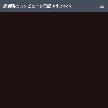
黒翼猫のコンピュータ日記 3rd Edition
コンテンツへスキップ