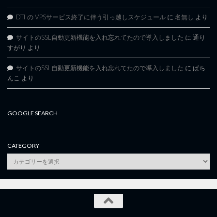
DTI の VPSサービス終了に伴う引っ越しスケジュール
に
名無し
より
サイトのSSL自動更新機能を入れ忘れてたので導入しました
に
通り
すがり
より
サイトのSSL自動更新機能を入れ忘れてたので導入しました
に
ぱち
んこ
より
GOOGLE SEARCH
CATEGORY
category