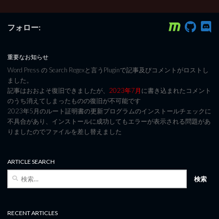
フォロー:
重要なお知らせ
Word Press の Search Regexと言うPluginで記事及びコメントがロストし
ました。
記事はおおよそ復旧できましたが、
2023年7月
に書き込まれたコメント
のうち消えてしまったものの復旧が不可能です
2023年5月のルート証明書の更新プログラムのインストールチェックに
不具合があり、インストールに成功してもエラーが表示される問題があ
りましたのでファイルを差し替えました
ARTICLE SEARCH
検
索:
RECENT ARTICLES