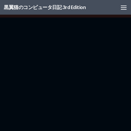
黒翼猫のコンピュータ日記 3rd Edition
コンテンツへスキップ