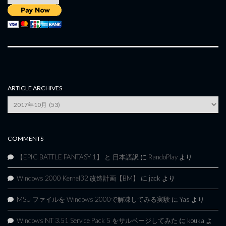
ARTICLE ARCHIVES
Article
Archives
COMMENTS
【EPIC BATTLE FANTASY 1】 と 日本語訳
に
RandoPlay
より
Windows 2000 Kernel32 改造計画【BM】
に
jack
より
MSU ファイルを Windows 2000で解凍してみる実験
に
Yas
より
Windows NT 3.51 Service Pack 5 をサルベージしてみた
に
kouka
よ