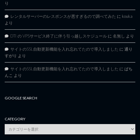
り
レンタルサーバーのレスポンスが悪すぎるので調べてみた
に
kouka
より
DTI の VPSサービス終了に伴う引っ越しスケジュール
に
名無し
より
サイトのSSL自動更新機能を入れ忘れてたので導入しました
に
通り
すがり
より
サイトのSSL自動更新機能を入れ忘れてたので導入しました
に
ぱち
んこ
より
GOOGLE SEARCH
CATEGORY
category