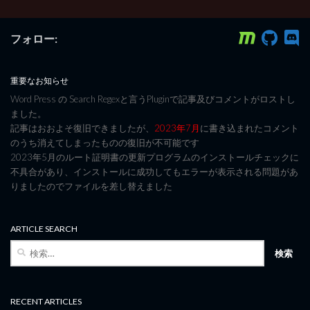
フォロー:
重要なお知らせ
Word Press の Search Regexと言うPluginで記事及びコメントがロストし
ました。
記事はおおよそ復旧できましたが、
2023年7月
に書き込まれたコメント
のうち消えてしまったものの復旧が不可能です
2023年5月のルート証明書の更新プログラムのインストールチェックに
不具合があり、インストールに成功してもエラーが表示される問題があ
りましたのでファイルを差し替えました
ARTICLE SEARCH
検
索:
RECENT ARTICLES