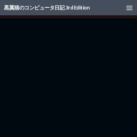
黒翼猫のコンピュータ日記 3rd Edition
コンテンツへスキップ