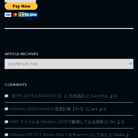
ARTICLE ARCHIVES
Article
Archives
COMMENTS
【EPIC BATTLE FANTASY 1】 と 日本語訳
に
RandoPlay
より
Windows 2000 Kernel32 改造計画【BM】
に
jack
より
MSU ファイルを Windows 2000で解凍してみる実験
に
Yas
より
Windows NT 3.51 Service Pack 5 をサルベージしてみた
に
kouka
よ