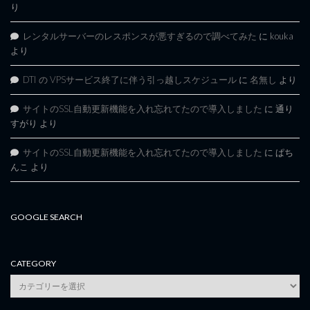
り
レンタルサーバーのレスポンスが悪すぎるので調べてみた
に
kouka
より
DTI の VPSサービス終了に伴う引っ越しスケジュール
に
名無し
より
サイトのSSL自動更新機能を入れ忘れてたので導入しました
に
通り
すがり
より
サイトのSSL自動更新機能を入れ忘れてたので導入しました
に
ぱち
んこ
より
GOOGLE SEARCH
CATEGORY
category