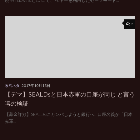
続 Windows8.1_10 にて、F8キーを利用したセーフモード...
2
政治ネタ
2017年10月13日
【デマ】SEALDsと日本赤軍の口座が同じ と言う
噂の検証
【募金詐欺】SEALDsにカンパしようと銀行へ…口座名義が「日本
赤軍...