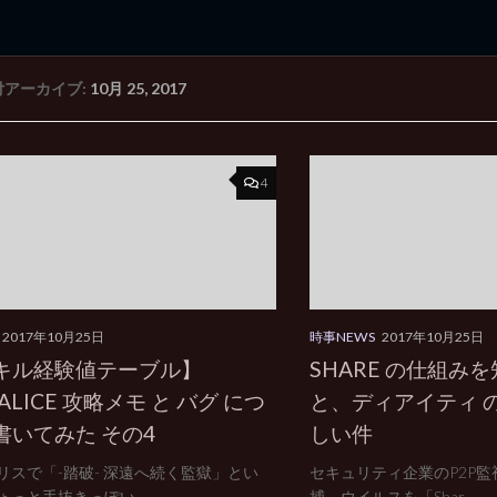
付アーカイブ:
10月 25, 2017
rd Edition
Windows 2000 tunes up blog
4
2017年10月25日
時事NEWS
2017年10月25日
キル経験値テーブル】
SHARE の仕組み
oALICE 攻略メモ と バグ につ
と、ディアイティ 
書いてみた その4
しい件
リスで「-踏破- 深遠へ続く監獄」とい
セキュリティ企業のP2P
ょっと手抜きっぽい...
捕 ウイルスを「Shar...