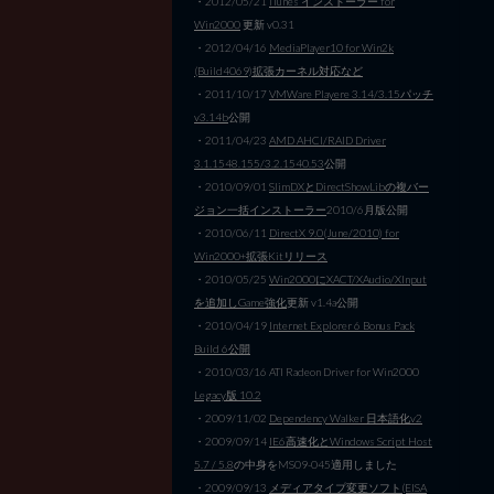
・2012/05/21
iTunes インストーラー for
Win2000
更新 v0.31
・2012/04/16
MediaPlayer10 for Win2k
(Build4069)拡張カーネル対応など
・2011/10/17
VMWare Playere 3.14/3.15パッチ
v3.14b
公開
・2011/04/23
AMD AHCI/RAID Driver
3.1.1548.155/3.2.1540.53
公開
・2010/09/01
SlimDXとDirectShowLibの複バー
ジョン一括インストーラー
2010/6月版公開
・2010/06/11
DirectX 9.0(June/2010) for
Win2000+拡張Kitリリース
・2010/05/25
Win2000にXACT/XAudio/XInput
を追加しGame強化
更新 v1.4a公開
・2010/04/19
Internet Explorer 6 Bonus Pack
Build 6公開
・2010/03/16 ATI Radeon Driver for Win2000
Legacy版 10.2
・2009/11/02
Dependency Walker 日本語化v2
・2009/09/14
IE6高速化とWindows Script Host
5.7 / 5.8
の中身をMS09-045適用しました
・2009/09/13
メディアタイプ変更ソフト(EISA