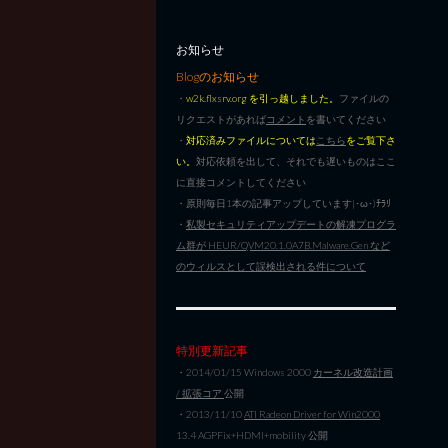
お知らせ
Blogのお知らせ
・
w2k.flxsrv.org を引っ越しました。
ファイルの
リクエストがあれば
コメント
を書いてください
・
対応済みファイルについては
こちら
をご覧下さ
い。
対応依頼を出して、それでも遅いものはここ
に直接コメントしてください
・原則毎日1本の記事アップしています|･ω･)ﾁﾗﾘ
・
私製セキュリティアップデートの解凍プログラ
ム群が HEUR/QVM20.1.0A7B.Malware.Gen など
のウィルスとして誤検出される件について
特別更新記事
・2014/01/15 Windows 2000
カーネル改造計画
/ 拡張コア
公開
・2013/11/10
ATI Radeon Driver for Win2000
13.4 AGPFix+HDMI+mobility 公開