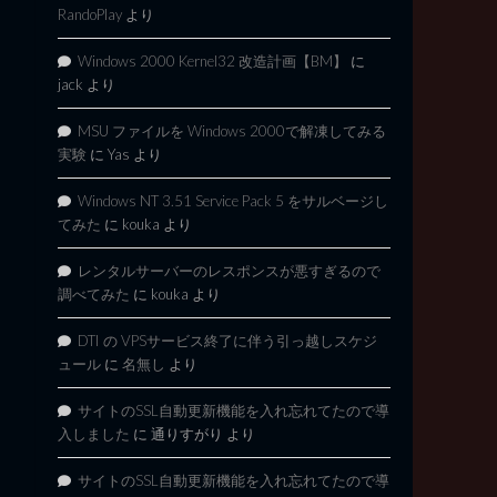
RandoPlay
より
Windows 2000 Kernel32 改造計画【BM】
に
jack
より
MSU ファイルを Windows 2000で解凍してみる
実験
に
Yas
より
Windows NT 3.51 Service Pack 5 をサルベージし
てみた
に
kouka
より
レンタルサーバーのレスポンスが悪すぎるので
調べてみた
に
kouka
より
DTI の VPSサービス終了に伴う引っ越しスケジ
ュール
に
名無し
より
サイトのSSL自動更新機能を入れ忘れてたので導
入しました
に
通りすがり
より
サイトのSSL自動更新機能を入れ忘れてたので導