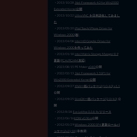
・2013/10/28
.Net Framework 4.0 for Win2000
Extended Kernel公開
・2013/10/22
Ultra VNC を日本語化してみまし
た
・2013/05/20
iPod Touch/iPhone Driver for
Windows 2000(改)
・2013/04/08
Intel HD Graphic Driver for
Windows 2000を作ってみた
・2013/01/18
Intel Matrix Storage Manager 8.9
更新(PCH/PCHM 対応)
・2023/08/15 PE Maker
v0.83
公開
・2022/02/13
.Net Framework 3.5SP1 for
Win2000 Extended Kernel公開
・2012/09/27
XNA一括パッケージ(1.0-4.0) v1.1
公開
・2012/09/25
SlimDX一括パッケージ(2.0/4.0)
公
開
・2012/8/28
Ese Lolifox 0.3.8.9a リリース
・2012/06/16
KDW v0.96m
公開
・2012/05/29
Windows 2000 SP4 更新ロールパ
ッケージv2(r18)
(非推奨)