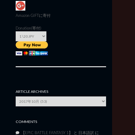
Amazon GIFT
に寄付
Donation(寄付)
ARTICLE ARCHIVES
Article
Archives
COMMENTS
【EPIC BATTLE FANTASY 1】 と 日本語訳
に