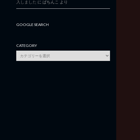
入しました
に
ぱちんこ
より
GOOGLE SEARCH
CATEGORY
category